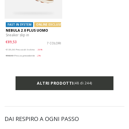
FAST IN SYSTEM
ONLINE EXCLUSIVE
NEBULA 2.0 PLUS UOMO
Sneaker slip in
€89,53
7 COLORI
Price reduced from
to
€139,90
Prezzo di listino
-36%
€90,93
Prezzo precedente
-2%
ALTRI PRODOTTI
(48 di 244)
DAI RESPIRO A OGNI PASSO