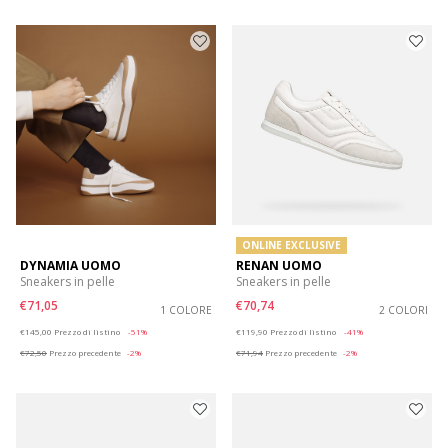
ONLINE EXCLUSIVE
DYNAMIA UOMO
RENAN UOMO
Sneakers in pelle
Sneakers in pelle
€71,05
€70,74
1 COLORE
2 COLORI
Price reduced from
to
Price reduced from
to
€145,00
Prezzo di listino
-51%
€119,90
Prezzo di listino
-41%
€72,50
Prezzo precedente
-2%
€71,94
Prezzo precedente
-2%