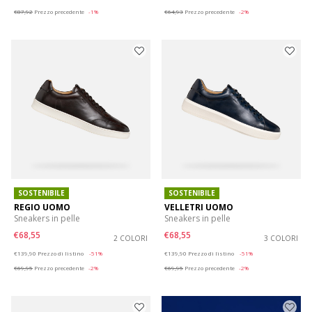
€87,92
Prezzo precedente
-1%
€64,93
Prezzo precedente
-2%
SOSTENIBILE
SOSTENIBILE
REGIO UOMO
VELLETRI UOMO
Sneakers in pelle
Sneakers in pelle
€68,55
€68,55
2 COLORI
3 COLORI
Price reduced from
to
Price reduced from
to
€139,90
Prezzo di listino
-51%
€139,90
Prezzo di listino
-51%
€69,95
Prezzo precedente
-2%
€69,95
Prezzo precedente
-2%