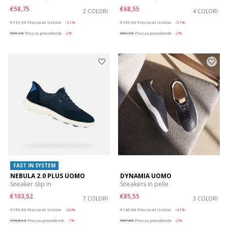
€58,75
€68,55
2 COLORI
4 COLORI
Price reduced from
to
Price reduced from
to
€119,90
Prezzo di listino
-51%
€139,90
Prezzo di listino
-51%
€59,95
Prezzo precedente
-2%
€69,95
Prezzo precedente
-2%
FAST IN SYSTEM
NEBULA 2.0 PLUS UOMO
DYNAMIA UOMO
Sneaker slip in
Sneakers in pelle
€103,52
€85,55
7 COLORI
3 COLORI
Price reduced from
to
Price reduced from
to
€139,90
Prezzo di listino
-26%
€145,00
Prezzo di listino
-41%
€104,92
Prezzo precedente
-1%
€87,00
Prezzo precedente
-2%