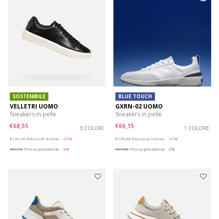
SOSTENIBILE
BLUE TOUCH
VELLETRI UOMO
GXRN-02 UOMO
Sneakers in pelle
Sneakers in pelle
€68,55
€66,15
3 COLORI
1 COLORE
Price reduced from
to
Price reduced from
to
€139,90
Prezzo di listino
-51%
€135,00
Prezzo di listino
-51%
€69,95
Prezzo precedente
-2%
€67,50
Prezzo precedente
-2%