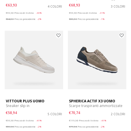
€63,93
€68,93
4 COLORI
3 COLORI
Price reduced from
to
Price reduced from
to
€99,90
Prezzo di listino
-36%
€99,90
Prezzo di listino
-31%
€64,93
Prezzo precedente
-2%
€69,93
Prezzo precedente
-1%
VITTOUR PLUS UOMO
SPHERICA ACTIF X3 UOMO
Sneaker slip in
Scarpe traspiranti ammortizzate
€58,94
€70,74
5 COLORI
2 COLORI
Price reduced from
to
Price reduced from
to
€99,90
Prezzo di listino
-41%
€119,90
Prezzo di listino
-41%
€59,94
Prezzo precedente
-2%
€71,94
Prezzo precedente
-2%