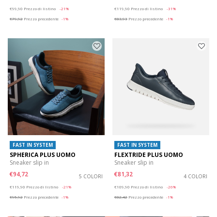
Price reduced from
to
Price reduced from
to
€99,90
Prezzo di listino
-21%
€119,90
Prezzo di listino
-31%
€79,92
Prezzo precedente
-1%
€83,93
Prezzo precedente
-1%
FAST IN SYSTEM
FAST IN SYSTEM
SPHERICA PLUS UOMO
FLEXTRIDE PLUS UOMO
Sneaker slip in
Sneaker slip in
€94,72
€81,32
5 COLORI
4 COLORI
Price reduced from
to
Price reduced from
to
€119,90
Prezzo di listino
-21%
€109,90
Prezzo di listino
-26%
€95,92
Prezzo precedente
-1%
€82,42
Prezzo precedente
-1%