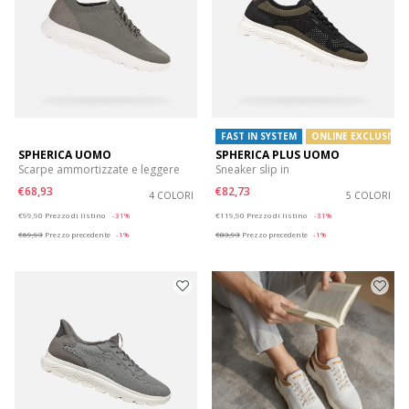
FAST IN SYSTEM
ONLINE EXCLUSIVE
SPHERICA UOMO
SPHERICA PLUS UOMO
Scarpe ammortizzate e leggere
Sneaker slip in
€68,93
€82,73
4 COLORI
5 COLORI
Price reduced from
to
Price reduced from
to
€99,90
Prezzo di listino
-31%
€119,90
Prezzo di listino
-31%
€69,93
Prezzo precedente
-1%
€83,93
Prezzo precedente
-1%