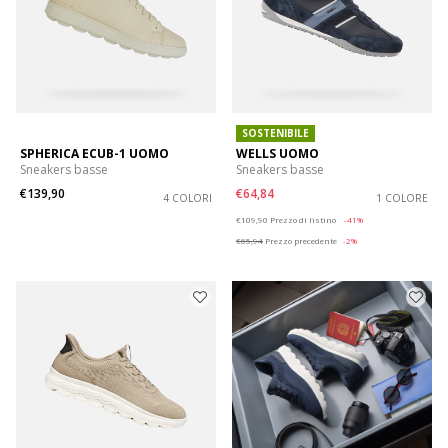
SOSTENIBILE
SPHERICA ECUB-1 UOMO
WELLS UOMO
Sneakers basse
Sneakers basse
€139,90
€64,84
4 COLORI
1 COLORE
Price reduced from
to
€109,90
Prezzo di listino
-41%
€65,94
Prezzo precedente
-2%