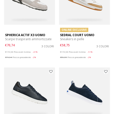
ONLINE EXCLUSIVE
SPHERICA ACTIF X3 UOMO
SEDRAL COURT UOMO
Scarpe traspiranti ammortizzate
Sneakers in pelle
€70,74
€58,75
3 COLORI
3 COLORI
Price reduced from
to
Price reduced from
to
€119,90
Prezzo di listino
-41%
€119,90
Prezzo di listino
-51%
€71,94
Prezzo precedente
-2%
€59,95
Prezzo precedente
-2%