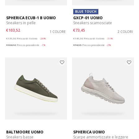
BLUE TOUCH
SPHERICA ECUB-1 B UOMO
GXCP-01 UOMO
Sneakers in pelle
Sneakers scamosciate
€103,52
€73,45
1 COLORE
2 COLORI
Price reduced from
to
Price reduced from
to
€139,90
Prezzo di listino
-26%
€149,90
Prezzo di listino
-51%
€104,92
Prezzo precedente
-1%
€74,95
Prezzo precedente
-2%
BALTMOORE UOMO
SPHERICA UOMO
Sneakers basse
Scarpe ammortizzate e leggere