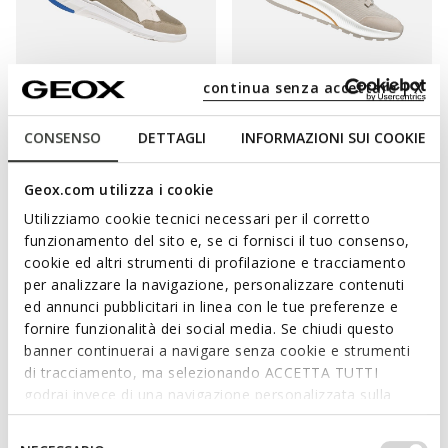
continua senza accettare | X
CONSENSO
DETTAGLI
INFORMAZIONI SUI COOKIE
VITTOUR PLUS UOMO
URBANGLIDER UOMO
Sneaker slip in
Sneakers basse
€58,94
€73,75
5 COLORI
3 COLORI
Geox.com utilizza i cookie
Price reduced from
to
Price reduced from
to
€99,90
Prezzo di listino
-41%
€125,00
Prezzo di listino
-41%
Utilizziamo cookie tecnici necessari per il corretto
€59,94
Prezzo precedente
-2%
€75,00
Prezzo precedente
-2%
funzionamento del sito e, se ci fornisci il tuo consenso,
cookie ed altri strumenti di profilazione e tracciamento
per analizzare la navigazione, personalizzare contenuti
ed annunci pubblicitari in linea con le tue preferenze e
fornire funzionalità dei social media. Se chiudi questo
banner continuerai a navigare senza cookie e strumenti
di tracciamento, ma selezionando ACCETTA TUTTI
godrai invece di una navigazione personalizzata sulla
base dei tuoi gusti ed interessi. Selezionando
IMPOSTAZIONI potrai anche scegliere quali cookies ed
Selezione