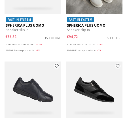
FAST IN SYSTEM
FAST IN SYSTEM
SPHERICA PLUS UOMO
SPHERICA PLUS UOMO
Sneaker slip in
Sneaker slip in
€86,82
€94,72
15 COLORI
5 COLORI
Price reduced from
to
Price reduced from
to
€109,90
Prezzo di listino
-21%
€119,90
Prezzo di listino
-21%
€87,92
Prezzo precedente
-1%
€95,92
Prezzo precedente
-1%