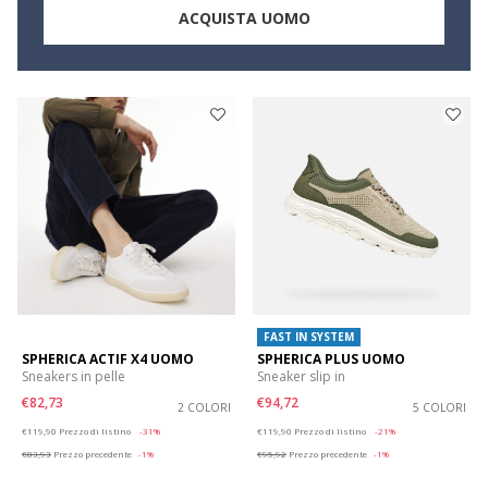
ACQUISTA UOMO
FAST IN SYSTEM
SPHERICA ACTIF X4 UOMO
SPHERICA PLUS UOMO
Sneakers in pelle
Sneaker slip in
€82,73
€94,72
2 COLORI
5 COLORI
Price reduced from
to
Price reduced from
to
€119,90
Prezzo di listino
-31%
€119,90
Prezzo di listino
-21%
€83,93
Prezzo precedente
-1%
€95,92
Prezzo precedente
-1%