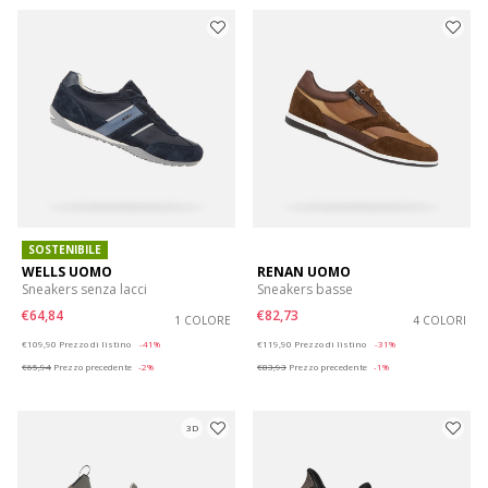
SOSTENIBILE
WELLS UOMO
RENAN UOMO
Sneakers senza lacci
Sneakers basse
€64,84
€82,73
1 COLORE
4 COLORI
Price reduced from
to
Price reduced from
to
€109,90
Prezzo di listino
-41%
€119,90
Prezzo di listino
-31%
€65,94
Prezzo precedente
-2%
€83,93
Prezzo precedente
-1%
3D