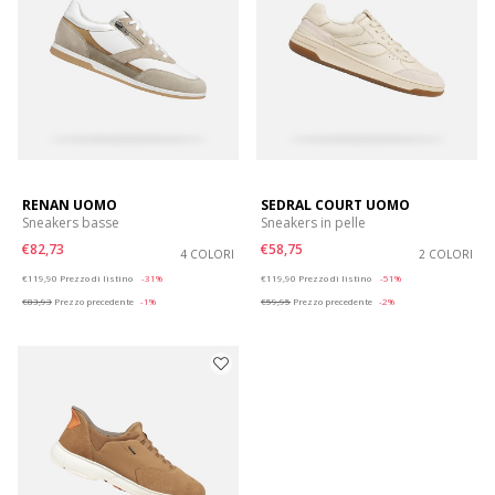
RENAN UOMO
SEDRAL COURT UOMO
Sneakers basse
Sneakers in pelle
€82,73
€58,75
4 COLORI
2 COLORI
Price reduced from
to
Price reduced from
to
€119,90
Prezzo di listino
-31%
€119,90
Prezzo di listino
-51%
€83,93
Prezzo precedente
-1%
€59,95
Prezzo precedente
-2%