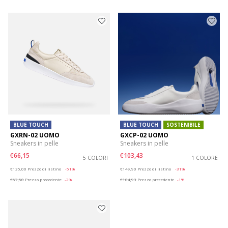
BLUE TOUCH
BLUE TOUCH
SOSTENIBILE
GXRN-02 UOMO
GXCP-02 UOMO
Sneakers in pelle
Sneakers in pelle
€66,15
€103,43
5 COLORI
1 COLORE
Price reduced from
to
Price reduced from
to
€135,00
Prezzo di listino
-51%
€149,90
Prezzo di listino
-31%
€67,50
Prezzo precedente
-2%
€104,93
Prezzo precedente
-1%