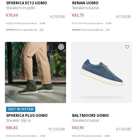
SPHERICA EC12 UOMO
RENAN UOMO
Sneakers in pelle
Sneakers basse
€76,64
€82,73
4 COLORI
4 COLORI
Price reduced from
to
Price reduced from
to
€129,90
Prezzo di listino
-41%
€119,90
Prezzo di listino
-31%
€77,94
Prezzo precedente
-2%
€83,93
Prezzo precedente
-1%
FAST IN SYSTEM
SPHERICA PLUS UOMO
BALTMOORE UOMO
Sneaker slip in
Sneakers basse
€86,82
€63,93
15 COLORI
4 COLORI
Price reduced from
to
Price reduced from
to
€109,90
Prezzo di listino
-21%
€99,90
Prezzo di listino
-36%