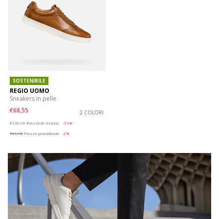
SOSTENIBILE
REGIO UOMO
Sneakers in pelle
€68,55
2 COLORI
Price reduced from
to
€139,90
Prezzo di listino
-51%
€69,95
Prezzo precedente
-2%