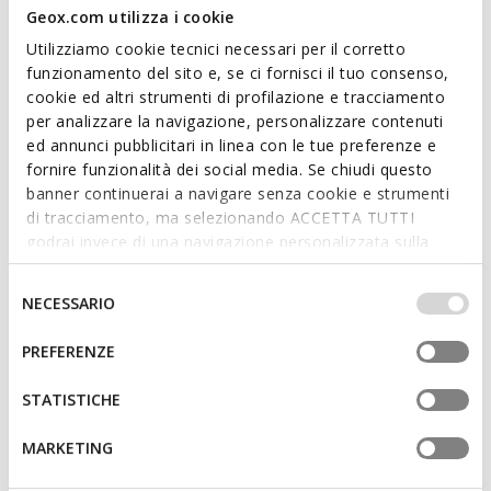
Geox.com utilizza i cookie
Utilizziamo cookie tecnici necessari per il corretto
funzionamento del sito e, se ci fornisci il tuo consenso,
cookie ed altri strumenti di profilazione e tracciamento
ONLINE EXCLUSIVE
ONLINE EXCLUSIVE
per analizzare la navigazione, personalizzare contenuti
SANDAL FUSBETTO JUNIOR
WADER BAMBINO
ed annunci pubblicitari in linea con le tue preferenze e
Sandali mare
Sandali mare
fornire funzionalità dei social media. Se chiudi questo
da
€33,89
da
€35,13
2 COLORI
2 COLORI
banner continuerai a navigare senza cookie e strumenti
Price reduced from
to
Price reduced from
to
da
€42,90
Prezzo di listino
-21%
da
€54,90
Prezzo di listino
-36%
di tracciamento, ma selezionando ACCETTA TUTTI
da
€34,32
Prezzo precedente
-1%
da
€35,68
Prezzo precedente
-2%
godrai invece di una navigazione personalizzata sulla
base dei tuoi gusti ed interessi. Selezionando
IMPOSTAZIONI potrai anche scegliere quali cookies ed
Selezione
NECESSARIO
altri strumenti di tracciamento autorizzare. Per maggiori
del
informazioni o per modificare in qualsiasi momento le
consenso
PREFERENZE
tue impostazioni, visita la nostra
cookie policy
.
STATISTICHE
MARKETING