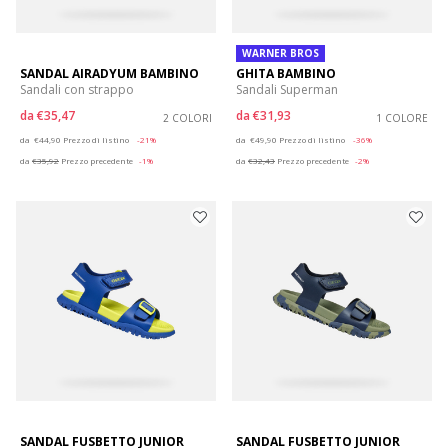
WARNER BROS
SANDAL AIRADYUM BAMBINO
GHITA BAMBINO
Sandali con strappo
Sandali Superman
da
€35,47
da
€31,93
2 COLORI
1 COLORE
Price reduced from
to
Price reduced from
to
da
€44,90
Prezzo di listino
-21%
da
€49,90
Prezzo di listino
-36%
da
€35,92
Prezzo precedente
-1%
da
€32,43
Prezzo precedente
-2%
SANDAL FUSBETTO JUNIOR
SANDAL FUSBETTO JUNIOR