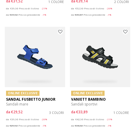
da
€31,52
da
€39,14
1 COLORE
2 COLORI
Price reduced from
to
Price reduced from
to
da
€39,90
Prezzo di listino
-21%
da
€52,90
Prezzo di listino
-26%
da
€31,92
Prezzo precedente
-1%
da
€39,67
Prezzo precedente
-1%
ONLINE EXCLUSIVE
ONLINE EXCLUSIVE
SANDAL FUSBETTO JUNIOR
VANIETT BAMBINO
Sandali mare
Sandali sportivi
da
€29,52
da
€33,89
3 COLORI
1 COLORE
Price reduced from
to
Price reduced from
to
da
€39,90
Prezzo di listino
-26%
da
€42,90
Prezzo di listino
-21%
da
€29,92
Prezzo precedente
-1%
da
€34,32
Prezzo precedente
-1%