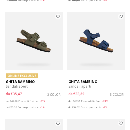
da
€38,93
Prezzo precedente
-2%
da
€43,42
Prezzo precedente
-1%
ONLINE EXCLUSIVE
GHITA BAMBINO
GHITA BAMBINO
Sandali aperti
Sandali aperti
da
€35,47
da
€33,89
2 COLORI
3 COLORI
Price reduced from
to
Price reduced from
to
da
€44,90
Prezzo di listino
-21%
da
€42,90
Prezzo di listino
-21%
da
€35,92
Prezzo precedente
-1%
da
€34,32
Prezzo precedente
-1%