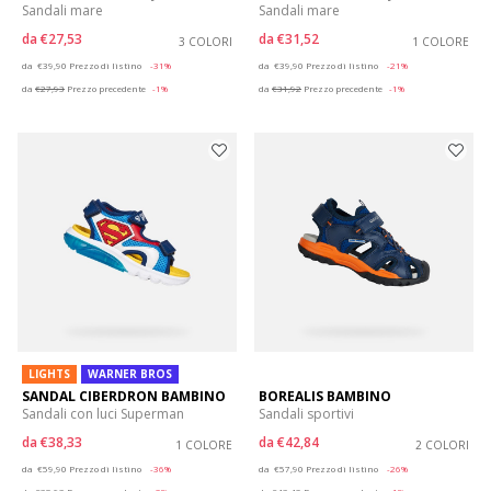
Sandali mare
Sandali mare
da
€27,53
da
€31,52
3 COLORI
1 COLORE
Price reduced from
to
Price reduced from
to
da
€39,90
Prezzo di listino
-31%
da
€39,90
Prezzo di listino
-21%
da
€27,93
Prezzo precedente
-1%
da
€31,92
Prezzo precedente
-1%
LIGHTS
WARNER BROS
SANDAL CIBERDRON BAMBINO
BOREALIS BAMBINO
Sandali con luci Superman
Sandali sportivi
da
€38,33
da
€42,84
1 COLORE
2 COLORI
Price reduced from
to
Price reduced from
to
da
€59,90
Prezzo di listino
-36%
da
€57,90
Prezzo di listino
-26%