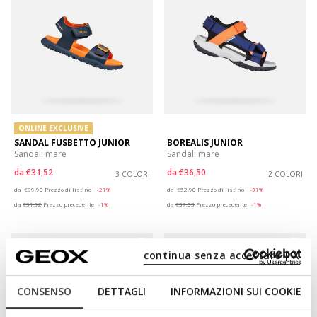
ONLINE EXCLUSIVE
SANDAL FUSBETTO JUNIOR
BOREALIS JUNIOR
Sandali mare
Sandali mare
da
€31,52
da
€36,50
3 COLORI
2 COLORI
Price reduced from
to
Price reduced from
to
da
€39,90
Prezzo di listino
-21%
da
€52,90
Prezzo di listino
-31%
da
€31,92
Prezzo precedente
-1%
da
€37,03
Prezzo precedente
-1%
continua senza accettare | X
CONSENSO
DETTAGLI
INFORMAZIONI SUI COOKIE