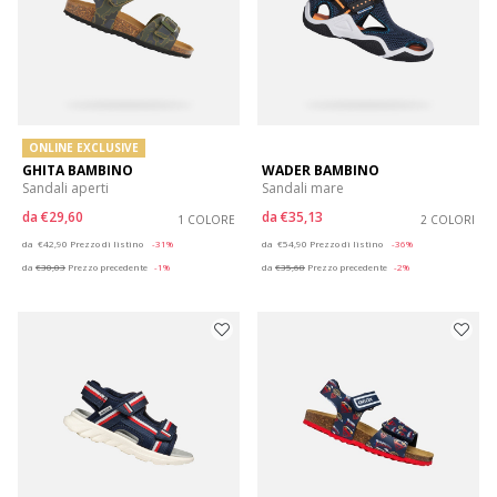
ONLINE EXCLUSIVE
GHITA BAMBINO
WADER BAMBINO
Sandali aperti
Sandali mare
da
€29,60
da
€35,13
1 COLORE
2 COLORI
Price reduced from
to
Price reduced from
to
da
€42,90
Prezzo di listino
-31%
da
€54,90
Prezzo di listino
-36%
da
€30,03
Prezzo precedente
-1%
da
€35,68
Prezzo precedente
-2%