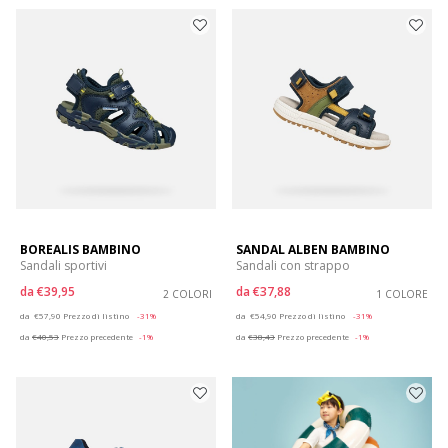
BOREALIS BAMBINO
SANDAL ALBEN BAMBINO
Sandali sportivi
Sandali con strappo
da
€39,95
da
€37,88
2 COLORI
1 COLORE
Price reduced from
to
Price reduced from
to
da
€57,90
Prezzo di listino
-31%
da
€54,90
Prezzo di listino
-31%
da
€40,53
Prezzo precedente
-1%
da
€38,43
Prezzo precedente
-1%