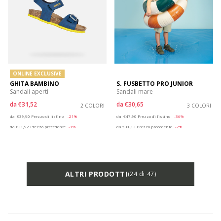
ONLINE EXCLUSIVE
GHITA BAMBINO
S. FUSBETTO PRO JUNIOR
Sandali aperti
Sandali mare
da
€31,52
da
€30,65
2 COLORI
3 COLORI
Price reduced from
to
Price reduced from
to
da
€39,90
Prezzo di listino
-21%
da
€47,90
Prezzo di listino
-36%
da
€31,92
Prezzo precedente
-1%
da
€31,13
Prezzo precedente
-2%
ALTRI PRODOTTI
(24 di 47)