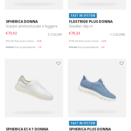
FAST IN SYSTEM
SPHERICA DONNA
FLEXTRIDE PLUS DONNA
Scarpe ammortizzate e leggere
Sneaker slip in
€73,92
€70,33
3 COLORI
1 COLORE
Price reduced from
to
Price reduced from
to
€99,90
Prezzo di listino
-26%
€109,90
Prezzo di listino
-36%
€74,92
Prezzo precedente
-1%
€71,43
Prezzo precedente
-2%
FAST IN SYSTEM
SPHERICA EC4.1 DONNA
SPHERICA PLUS DONNA