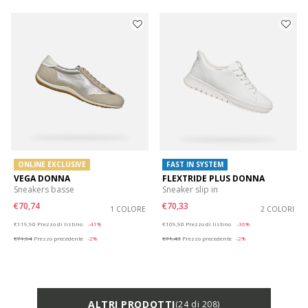
ONLINE EXCLUSIVE
FAST IN SYSTEM
VEGA DONNA
FLEXTRIDE PLUS DONNA
Sneakers basse
Sneaker slip in
€70,74
€70,33
1 COLORE
2 COLORI
Price reduced from
to
Price reduced from
to
€119,90
Prezzo di listino
-41%
€109,90
Prezzo di listino
-36%
€71,94
Prezzo precedente
-2%
€71,43
Prezzo precedente
-2%
ALTRI PRODOTTI
(24 di 208)