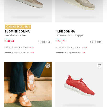
ONLINE EXCLUSIVE
BLOMIEE DONNA
ILDE DONNA
Sneakers basse
Sneakers con zeppa
€58,94
€58,75
1 COLORE
1 COLORE
Price reduced from
to
Price reduced from
to
€99,90
Prezzo di listino
-41%
€119,90
Prezzo di listino
-51%
€59,94
Prezzo precedente
-2%
€59,95
Prezzo precedente
-2%