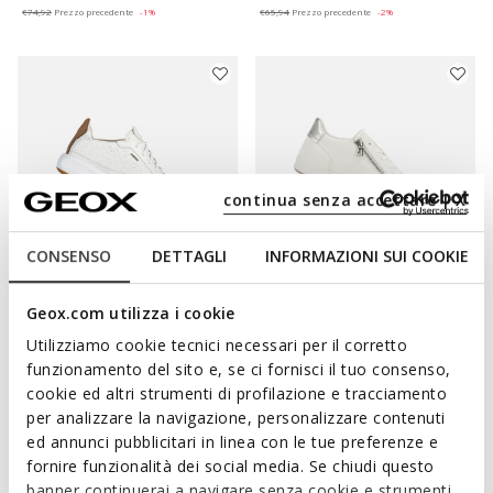
€74,92
Prezzo precedente
-1%
€65,94
Prezzo precedente
-2%
continua senza accettare | X
CONSENSO
DETTAGLI
INFORMAZIONI SUI COOKIE
ONLINE EXCLUSIVE
Geox.com utilizza i cookie
AERANTIS DONNA
BLOMIEE DONNA
Sneakers in pelle
Sneakers basse
Utilizziamo cookie tecnici necessari per il corretto
€88,44
€63,93
funzionamento del sito e, se ci fornisci il tuo consenso,
1 COLORE
1 COLORE
Price reduced from
to
Price reduced from
to
cookie ed altri strumenti di profilazione e tracciamento
€149,90
Prezzo di listino
-41%
€99,90
Prezzo di listino
-36%
per analizzare la navigazione, personalizzare contenuti
€89,94
Prezzo precedente
-2%
€64,93
Prezzo precedente
-2%
ed annunci pubblicitari in linea con le tue preferenze e
fornire funzionalità dei social media. Se chiudi questo
banner continuerai a navigare senza cookie e strumenti