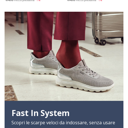
€74,92
Prezzo precedente
-1%
€74,92
Prezzo precedente
-1%
Fast In System
Scopri le scarpe veloci da indossare, senza usare