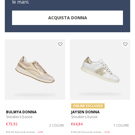
le mani.
ACQUISTA DONNA
ONLINE EXCLUSIVE
BULMYA DONNA
JAYSEN DONNA
Sneakers basse
Sneakers basse
€73,92
€64,84
2 COLORI
1 COLORE
Price reduced from
to
Price reduced from
to
€99,90
Prezzo di listino
-26%
€109,90
Prezzo di listino
-41%