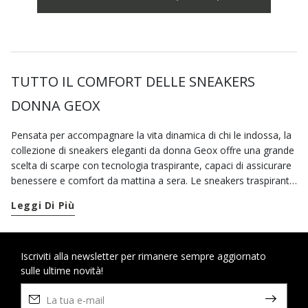
TUTTO IL COMFORT DELLE SNEAKERS
DONNA GEOX
Pensata per accompagnare la vita dinamica di chi le indossa, la
collezione di sneakers eleganti da donna Geox offre una grande
scelta di scarpe con tecnologia traspirante, capaci di assicurare
benessere e comfort da mattina a sera. Le sneakers traspiranti
Geox sono ideali per completare i tuoi casual look. Ad ogni
Leggi Di Più
stagione puoi scegliere tra modelli di scarpe sportive donna dal
gusto classico o dal design contemporaneo, mentre in caso di
pioggia puoi affidarti a scarpe impermeabili, un mix unico di
protezione e stile. Per destreggiarti tra un impegno e l’altro in
Iscriviti alla newsletter per rimanere sempre aggiornato
sulle ultime novità!
giro per la città, puoi contare, inoltre, su una vasta gamma di
scarpe comode dall'attitudine active o in stile urban. Quando le
previsioni meteo non sono delle migliori, indossa le