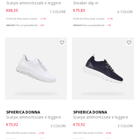
Scarpe ammortizzate e leggere
Sneaker slip in
€68,55
€75,83
1 COLORE
6 COLORI
Price reduced from
to
Price reduced from
to
€139,90
Prezzo di listino
-51%
€109,90
Prezzo di listino
-31%
€69,95
Prezzo precedente
-2%
€76,93
Prezzo precedente
-1%
SPHERICA DONNA
SPHERICA DONNA
Scarpe ammortizzate e leggere
Scarpe ammortizzate e leggere
€73,92
€73,92
3 COLORI
3 COLORI
Price reduced from
to
Price reduced from
to
€99,90
Prezzo di listino
-26%
€99,90
Prezzo di listino
-26%