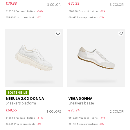
€70,33
€70,33
3 COLORI
3 COLORI
Price reduced from
to
Price reduced from
to
€109,90
Prezzo di listino
-36%
€109,90
Prezzo di listino
-36%
€71,43
Prezzo precedente
-2%
€71,43
Prezzo precedente
-2%
SOSTENIBILE
NEBULA 2.0 X DONNA
VEGA DONNA
Sneakers platform
Sneakers basse
€68,55
€70,74
1 COLORE
2 COLORI
Price reduced from
to
Price reduced from
to
€139,90
Prezzo di listino
-51%
€119,90
Prezzo di listino
-41%
€69,95
Prezzo precedente
-2%
€71,94
Prezzo precedente
-2%