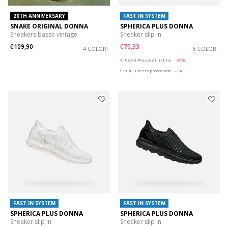
20TH ANNIVERSARY
FAST IN SYSTEM
SNAKE ORIGINAL DONNA
SPHERICA PLUS DONNA
Sneakers basse vintage
Sneaker slip in
€109,90
€70,33
4 COLORI
6 COLORI
Price reduced from
to
€109,90
Prezzo di listino
-36%
€71,43
Prezzo precedente
-2%
FAST IN SYSTEM
FAST IN SYSTEM
SPHERICA PLUS DONNA
SPHERICA PLUS DONNA
Sneaker slip in
Sneaker slip in