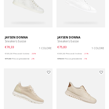
JAYSEN DONNA
JAYSEN DONNA
Sneakers basse
Sneakers basse
€70,33
€75,83
1 COLORE
1 COLORE
Price reduced from
to
Price reduced from
to
€109,90
Prezzo di listino
-36%
€109,90
Prezzo di listino
-31%
€71,43
Prezzo precedente
-2%
€76,93
Prezzo precedente
-1%