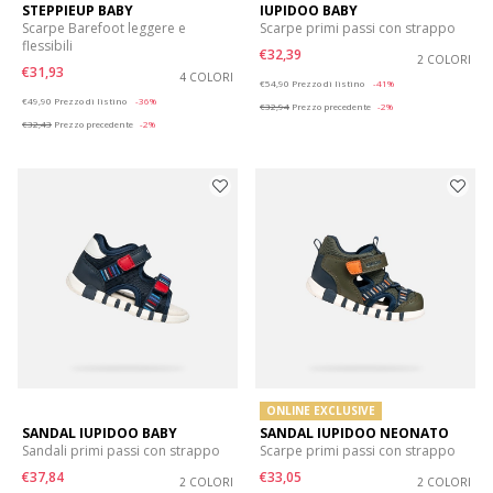
STEPPIEUP BABY
IUPIDOO BABY
Scarpe Barefoot leggere e
Scarpe primi passi con strappo
flessibili
€32,39
2 COLORI
€31,93
4 COLORI
Price reduced from
to
€54,90
Prezzo di listino
-41%
Price reduced from
to
€49,90
Prezzo di listino
-36%
€32,94
Prezzo precedente
-2%
€32,43
Prezzo precedente
-2%
ONLINE EXCLUSIVE
SANDAL IUPIDOO BABY
SANDAL IUPIDOO NEONATO
Sandali primi passi con strappo
Scarpe primi passi con strappo
€37,84
€33,05
2 COLORI
2 COLORI