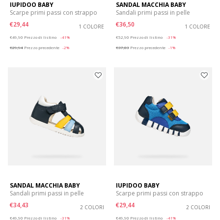
IUPIDOO BABY
SANDAL MACCHIA BABY
Scarpe primi passi con strappo
Sandali primi passi in pelle
€29,44
€36,50
1 COLORE
1 COLORE
Price reduced from
to
Price reduced from
to
€49,90
Prezzo di listino
-41%
€52,90
Prezzo di listino
-31%
€29,94
Prezzo precedente
-2%
€37,03
Prezzo precedente
-1%
SANDAL MACCHIA BABY
IUPIDOO BABY
Sandali primi passi in pelle
Scarpe primi passi con strappo
€34,43
€29,44
2 COLORI
2 COLORI
Price reduced from
to
Price reduced from
to
€49,90
Prezzo di listino
-31%
€49,90
Prezzo di listino
-41%