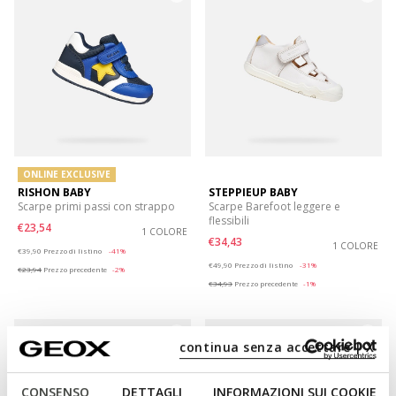
ONLINE EXCLUSIVE
RISHON BABY
STEPPIEUP BABY
Scarpe primi passi con strappo
Scarpe Barefoot leggere e
flessibili
€23,54
1 COLORE
€34,43
Price reduced from
to
1 COLORE
€39,90
Prezzo di listino
-41%
Price reduced from
to
€49,90
Prezzo di listino
-31%
€23,94
Prezzo precedente
-2%
€34,93
Prezzo precedente
-1%
continua senza accettare | X
CONSENSO
DETTAGLI
INFORMAZIONI SUI COOKIE