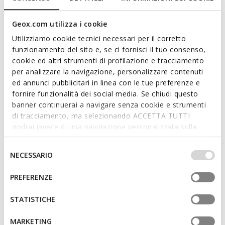
Geox.com utilizza i cookie
Utilizziamo cookie tecnici necessari per il corretto
funzionamento del sito e, se ci fornisci il tuo consenso,
cookie ed altri strumenti di profilazione e tracciamento
ONLINE EXCLUSIVE
per analizzare la navigazione, personalizzare contenuti
TUTIM BABY
STEPPIEUP BABY
ed annunci pubblicitari in linea con le tue preferenze e
Scarpe primi passi con strappo
Scarpe Barefoot leggere e
fornire funzionalità dei social media. Se chiudi questo
flessibili
€31,93
1 COLORE
banner continuerai a navigare senza cookie e strumenti
€34,43
Price reduced from
to
1 COLORE
€49,90
Prezzo di listino
-36%
di tracciamento, ma selezionando ACCETTA TUTTI
Price reduced from
to
€49,90
Prezzo di listino
-31%
€32,43
Prezzo precedente
-2%
godrai invece di una navigazione personalizzata sulla
€34,93
Prezzo precedente
-1%
base dei tuoi gusti ed interessi. Selezionando
IMPOSTAZIONI potrai anche scegliere quali cookies ed
Selezione
NECESSARIO
altri strumenti di tracciamento autorizzare. Per maggiori
del
informazioni o per modificare in qualsiasi momento le
consenso
PREFERENZE
tue impostazioni, visita la nostra
cookie policy
.
STATISTICHE
MARKETING