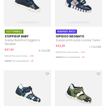
SOSTENIBILE
WARNER BROS
STEPPIEUP BABY
IUPIDOO NEONATO
Scarpe Barefoot leggere e
Scarpe primi passi Looney Tunes
flessibili
€32,39
1 COLORE
€31,93
4 COLORI
Price reduced from
to
€54,90
Prezzo di listino
-41%
Price reduced from
to
€49,90
Prezzo di listino
-36%
€32,94
Prezzo precedente
-2%
€32,43
Prezzo precedente
-2%