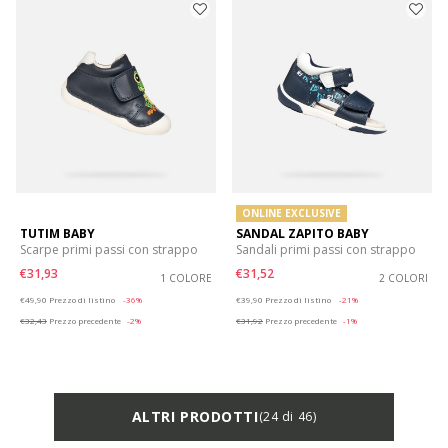
ONLINE EXCLUSIVE
TUTIM BABY
SANDAL ZAPITO BABY
Scarpe primi passi con strappo
Sandali primi passi con strappo
€31,93
€31,52
1 COLORE
2 COLORI
Price reduced from
to
Price reduced from
to
€49,90
Prezzo di listino
-36%
€39,90
Prezzo di listino
-21%
€32,43
Prezzo precedente
-2%
€31,92
Prezzo precedente
-1%
ALTRI PRODOTTI
(24 di 46)