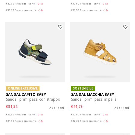
Price reduced from
to
Price reduced from
to
€47,90
Prezzo di listino
-21%
€47,90
Prezzo di listino
-31%
€38,32
Prezzo precedente
-1%
€33,53
Prezzo precedente
-1%
ONLINE EXCLUSIVE
SOSTENIBILE
SANDAL ZAPITO BABY
SANDAL MACCHIA BABY
Sandali primi passi con strappo
Sandali primi passi in pelle
€31,52
€41,79
2 COLORI
2 COLORI
Price reduced from
to
Price reduced from
to
€39,90
Prezzo di listino
-21%
€52,90
Prezzo di listino
-21%
€31,92
Prezzo precedente
-1%
€42,32
Prezzo precedente
-1%