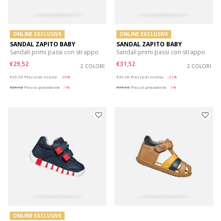
ONLINE EXCLUSIVE
ONLINE EXCLUSIVE
SANDAL ZAPITO BABY
SANDAL ZAPITO BABY
Sandali primi passi con strappo
Sandali primi passi con strappo
€29,52
€31,52
2 COLORI
2 COLORI
Price reduced from
to
Price reduced from
to
€39,90
Prezzo di listino
-26%
€39,90
Prezzo di listino
-21%
€29,92
Prezzo precedente
-1%
€31,92
Prezzo precedente
-1%
ONLINE EXCLUSIVE