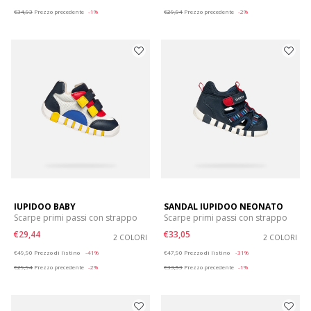
€34,93
Prezzo precedente
-1%
€29,94
Prezzo precedente
-2%
IUPIDOO BABY
SANDAL IUPIDOO NEONATO
Scarpe primi passi con strappo
Scarpe primi passi con strappo
€29,44
€33,05
2 COLORI
2 COLORI
Price reduced from
to
Price reduced from
to
€49,90
Prezzo di listino
-41%
€47,90
Prezzo di listino
-31%
€29,94
Prezzo precedente
-2%
€33,53
Prezzo precedente
-1%