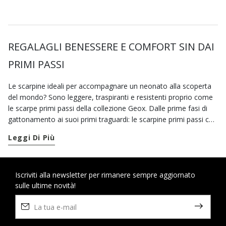
REGALAGLI BENESSERE E COMFORT SIN DAI
PRIMI PASSI
Le scarpine ideali per accompagnare un neonato alla scoperta
del mondo? Sono leggere, traspiranti e resistenti proprio come
le scarpe primi passi della collezione Geox. Dalle prime fasi di
gattonamento ai suoi primi traguardi: le scarpine primi passi che
trovi su geox.com sono concepite per supportarlo durante i suoi
Leggi Di Più
movimenti e per offrirgli al tempo stesso il massimo benessere.
Se cerchi delle
scarpe casual da neonato
puoi puntare sulle
nostre sneakers d’ispirazione running. Prova i modelli con
doppio strap che assicurano una calzata pratica e regolabile:
Iscriviti alla newsletter per rimanere sempre aggiornato
sulle ultime novità!
sono un concentrato di funzionalità e traspirabilità. Per un
comfort ancora maggiore puoi scegliere anche le nostre
scarpe
con la suola in gomma
che favoriscono la naturale
termoregolazione dei suoi piedini in crescita. E se vuoi