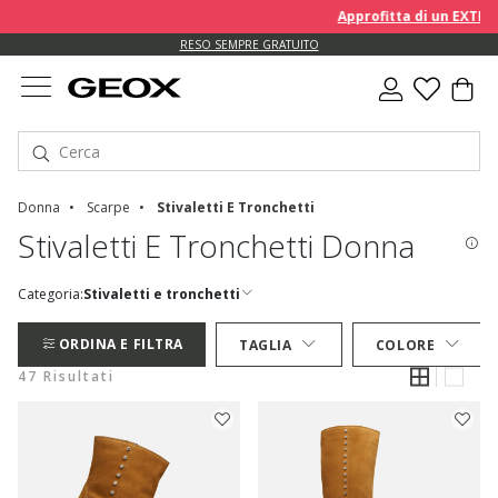
Approfitta di un EXTRA 10%
RESO SEMPRE GRATUITO
Donna
Scarpe
Stivaletti E Tronchetti
Stivaletti E Tronchetti Donna
Categoria:
Stivaletti e tronchetti
ORDINA E FILTRA
TAGLIA
COLORE
47 Risultati