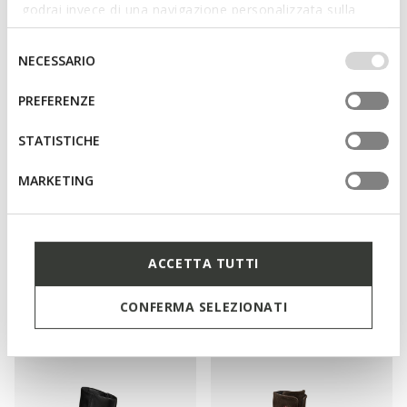
godrai invece di una navigazione personalizzata sulla
base dei tuoi gusti ed interessi. Selezionando
IMPOSTAZIONI potrai anche scegliere quali cookies ed
Selezione
NECESSARIO
altri strumenti di tracciamento autorizzare. Per maggiori
del
informazioni o per modificare in qualsiasi momento le
consenso
PREFERENZE
tue impostazioni, visita la nostra
cookie policy
.
STATISTICHE
MARKETING
NEW IN
SPHERICA EC1 B DONNA
NORIZE DONNA
ACCETTA TUTTI
Stivaletti chelsea
Stivaletti con lacci
€140,00
€165,00
2 COLORI
2 COLORI
CONFERMA SELEZIONATI