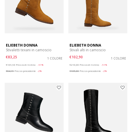
ELIEBETH DONNA
ELIEBETH DONNA
Stivaletti texani in camoscio
Stivali alti in camoscio
€83,25
€102,90
1 COLORE
1 COLORE
Price reduced from
to
Price reduced from
to
€169,90
Prezzo di listino
-51%
€210,00
Prezzo di listino
-51%
€84,95
Prezzo precedente
-2%
€105,00
Prezzo precedente
-2%