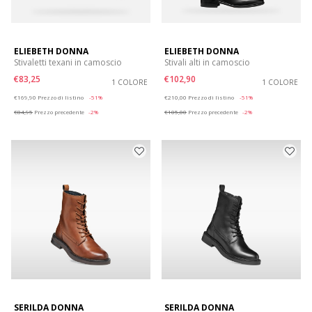
ELIEBETH DONNA
ELIEBETH DONNA
Stivaletti texani in camoscio
Stivali alti in camoscio
€83,25
€102,90
1 COLORE
1 COLORE
Price reduced from
to
Price reduced from
to
€169,90
Prezzo di listino
-51%
€210,00
Prezzo di listino
-51%
€84,95
Prezzo precedente
-2%
€105,00
Prezzo precedente
-2%
SERILDA DONNA
SERILDA DONNA