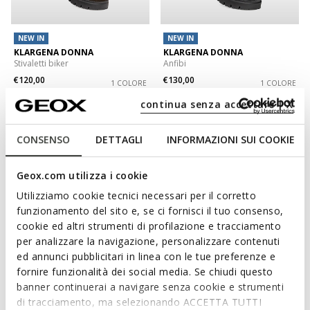
NEW IN
NEW IN
KLARGENA DONNA
KLARGENA DONNA
Stivaletti biker
Anfibi
€120,00
€130,00
1 COLORE
1 COLORE
continua senza accettare | X
3D
CONSENSO
DETTAGLI
INFORMAZIONI SUI COOKIE
Geox.com utilizza i cookie
Utilizziamo cookie tecnici necessari per il corretto
funzionamento del sito e, se ci fornisci il tuo consenso,
cookie ed altri strumenti di profilazione e tracciamento
per analizzare la navigazione, personalizzare contenuti
ed annunci pubblicitari in linea con le tue preferenze e
NEW IN
fornire funzionalità dei social media. Se chiudi questo
SERILDA DONNA
WALK PLEASURE 60 DONNA
banner continuerai a navigare senza cookie e strumenti
Stivaletti con lacci
Stivaletti con tacco alto
di tracciamento, ma selezionando ACCETTA TUTTI
€140,00
€180,00
1 COLORE
1 COLORE