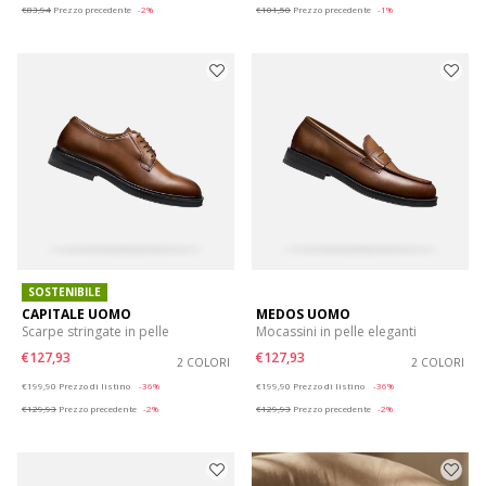
€83,94
Prezzo precedente
-2%
€101,50
Prezzo precedente
-1%
SOSTENIBILE
CAPITALE UOMO
MEDOS UOMO
Scarpe stringate in pelle
Mocassini in pelle eleganti
€127,93
€127,93
2 COLORI
2 COLORI
Price reduced from
to
Price reduced from
to
€199,90
Prezzo di listino
-36%
€199,90
Prezzo di listino
-36%
€129,93
Prezzo precedente
-2%
€129,93
Prezzo precedente
-2%