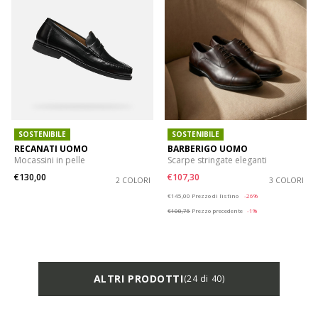
SOSTENIBILE
SOSTENIBILE
RECANATI UOMO
BARBERIGO UOMO
Mocassini in pelle
Scarpe stringate eleganti
€130,00
€107,30
2 COLORI
3 COLORI
Price reduced from
to
€145,00
Prezzo di listino
-26%
€108,75
Prezzo precedente
-1%
ALTRI PRODOTTI
(24 di 40)