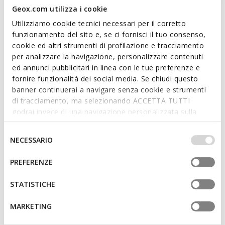
Geox.com utilizza i cookie
Utilizziamo cookie tecnici necessari per il corretto
funzionamento del sito e, se ci fornisci il tuo consenso,
cookie ed altri strumenti di profilazione e tracciamento
per analizzare la navigazione, personalizzare contenuti
ed annunci pubblicitari in linea con le tue preferenze e
SOSTENIBILE
SOSTENIBILE
fornire funzionalità dei social media. Se chiudi questo
CAPITALE UOMO
BARBERIGO UOMO
Scarpe stringate in pelle
Scarpe stringate eleganti
banner continuerai a navigare senza cookie e strumenti
di tracciamento, ma selezionando ACCETTA TUTTI
€127,93
€107,30
1 COLORE
1 COLORE
godrai invece di una navigazione personalizzata sulla
Price reduced from
to
Price reduced from
to
€199,90
Prezzo di listino
-36%
€145,00
Prezzo di listino
-26%
base dei tuoi gusti ed interessi. Selezionando
€129,93
Prezzo precedente
-2%
€108,75
Prezzo precedente
-1%
IMPOSTAZIONI potrai anche scegliere quali cookies ed
Selezione
NECESSARIO
altri strumenti di tracciamento autorizzare. Per maggiori
del
informazioni o per modificare in qualsiasi momento le
consenso
PREFERENZE
tue impostazioni, visita la nostra
cookie policy
.
STATISTICHE
MARKETING