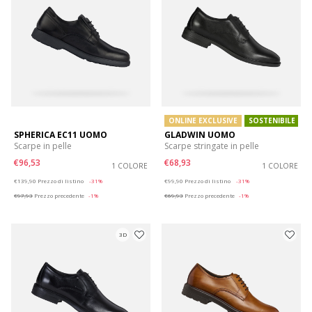
ONLINE EXCLUSIVE
SOSTENIBILE
SPHERICA EC11 UOMO
GLADWIN UOMO
Scarpe in pelle
Scarpe stringate in pelle
€96,53
€68,93
1 COLORE
1 COLORE
Price reduced from
to
Price reduced from
to
€139,90
Prezzo di listino
-31%
€99,90
Prezzo di listino
-31%
€97,93
Prezzo precedente
-1%
€69,93
Prezzo precedente
-1%
3D