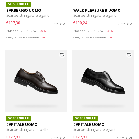
SOSTENIBILE
BARBERIGO UOMO
WALK PLEASURE B UOMO
Scarpe stringate eleganti
Scarpe stringate eleganti
€107,30
€100,24
3 COLORI
2 COLORI
Price reduced from
to
Price reduced from
to
€145,00
Prezzo di listino
-26%
€169,90
Prezzo di listino
-41%
€108,75
Prezzo precedente
-1%
€101,94
Prezzo precedente
-2%
SOSTENIBILE
SOSTENIBILE
CAPITALE UOMO
CAPITALE UOMO
Scarpe stringate in pelle
Scarpe stringate eleganti
€127,93
€127,93
2 COLORI
1 COLORE