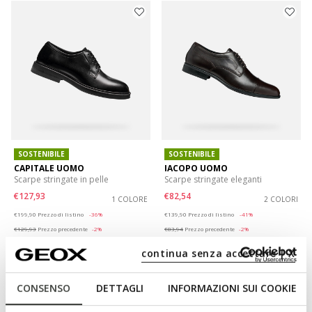
SOSTENIBILE
SOSTENIBILE
CAPITALE UOMO
IACOPO UOMO
Scarpe stringate in pelle
Scarpe stringate eleganti
€127,93
€82,54
1 COLORE
2 COLORI
Price reduced from
to
Price reduced from
to
€199,90
Prezzo di listino
-36%
€139,90
Prezzo di listino
-41%
€129,93
Prezzo precedente
-2%
€83,94
Prezzo precedente
-2%
continua senza accettare | X
CONSENSO
DETTAGLI
INFORMAZIONI SUI COOKIE