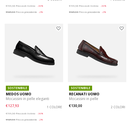
Price reduced from
to
Price reduced from
to
€199,90
Prezzo di listino
-36%
€199,90
Prezzo di listino
-36%
€129,93
Prezzo precedente
-2%
€129,93
Prezzo precedente
-2%
SOSTENIBILE
SOSTENIBILE
MEDOS UOMO
RECANATI UOMO
Mocassini in pelle eleganti
Mocassini in pelle
€127,93
€130,00
1 COLORE
2 COLORI
Price reduced from
to
€199,90
Prezzo di listino
-36%
€129,93
Prezzo precedente
-2%