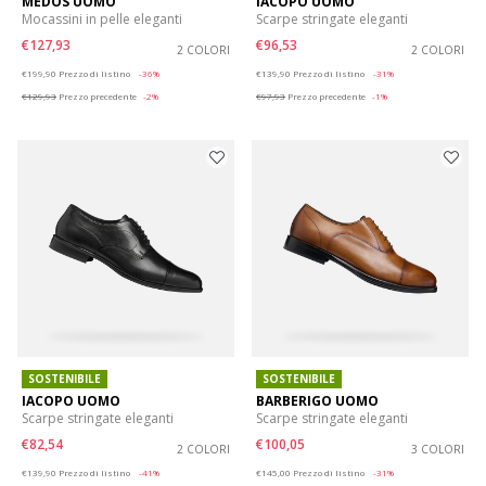
MEDOS UOMO
IACOPO UOMO
Mocassini in pelle eleganti
Scarpe stringate eleganti
€127,93
€96,53
2 COLORI
2 COLORI
Price reduced from
to
Price reduced from
to
€199,90
Prezzo di listino
-36%
€139,90
Prezzo di listino
-31%
€129,93
Prezzo precedente
-2%
€97,93
Prezzo precedente
-1%
SOSTENIBILE
SOSTENIBILE
IACOPO UOMO
BARBERIGO UOMO
Scarpe stringate eleganti
Scarpe stringate eleganti
€82,54
€100,05
2 COLORI
3 COLORI
Price reduced from
to
Price reduced from
to
€139,90
Prezzo di listino
-41%
€145,00
Prezzo di listino
-31%