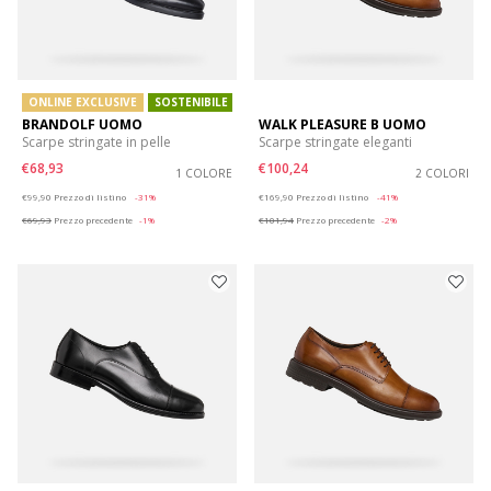
ONLINE EXCLUSIVE
SOSTENIBILE
BRANDOLF UOMO
WALK PLEASURE B UOMO
Scarpe stringate in pelle
Scarpe stringate eleganti
€68,93
€100,24
1 COLORE
2 COLORI
Price reduced from
to
Price reduced from
to
€99,90
Prezzo di listino
-31%
€169,90
Prezzo di listino
-41%
€69,93
Prezzo precedente
-1%
€101,94
Prezzo precedente
-2%