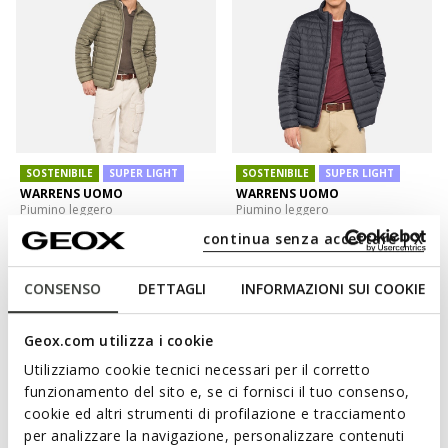
SOSTENIBILE
SUPER LIGHT
SOSTENIBILE
SUPER LIGHT
WARRENS UOMO
WARRENS UOMO
Piumino leggero
Piumino leggero
€97,51
€97,51
continua senza accettare | X
2 COLORI
2 COLORI
Price reduced from
to
Price reduced from
to
€199,00
Prezzo di listino
-51%
€199,00
Prezzo di listino
-51%
€99,50
Prezzo precedente
-2%
€99,50
Prezzo precedente
-2%
CONSENSO
DETTAGLI
INFORMAZIONI SUI COOKIE
Geox.com utilizza i cookie
Utilizziamo cookie tecnici necessari per il corretto
funzionamento del sito e, se ci fornisci il tuo consenso,
cookie ed altri strumenti di profilazione e tracciamento
per analizzare la navigazione, personalizzare contenuti