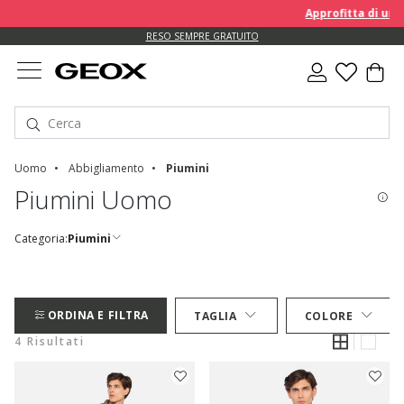
Approfitta di un E
RESO SEMPRE GRATUITO
Uomo
Abbigliamento
Piumini
Piumini Uomo
Categoria:
Piumini
ORDINA E FILTRA
TAGLIA
COLORE
4 Risultati