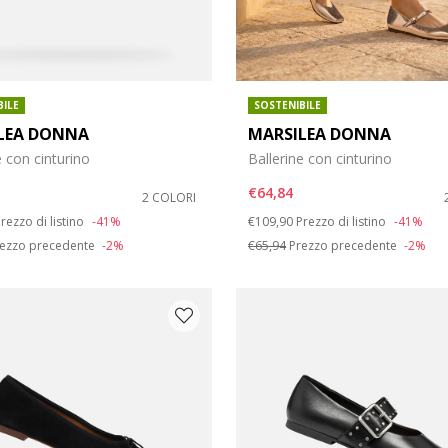
BILE
SOSTENIBILE
LEA DONNA
MARSILEA DONNA
e con cinturino
Ballerine con cinturino
€64,84
2 COLORI
duced from
o
Price reduced from
to
rezzo di listino
-41%
€109,90
Prezzo di listino
-41%
ezzo precedente
-2%
€65,94
Prezzo precedente
-2%