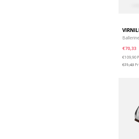
VIRNI
Ballerin
€70,33
Price re
t
€109,90
P
€71,43
Pr