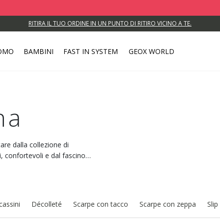
RITIRA IL TUO ORDINE IN UN PUNTO DI RITIRO VICINO A TE.
OMO
BAMBINI
FAST IN SYSTEM
GEOX WORLD
na
are dalla collezione di
, confortevoli e dal fascino
assini
Décolleté
Scarpe con tacco
Scarpe con zeppa
Slip