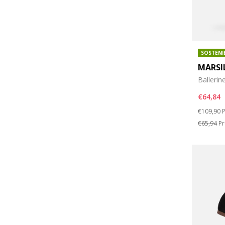
SOSTENI
MARSI
Ballerin
€64,84
Price re
t
€109,90
P
€65,94
Pr