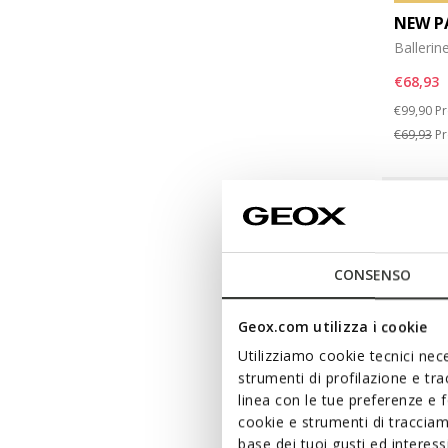
NEW P
Ballerine
€68,93
Price re
to
€99,90
Pr
€69,93
Pr
CONSENSO
Geox.com utilizza i cookie
Utilizziamo cookie tecnici nece
strumenti di profilazione e tr
linea con le tue preferenze e 
cookie e strumenti di traccia
base dei tuoi gusti ed interes