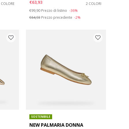
€63,93
1 COLORE
2 COLORI
Price reduced from
to
€99,90
Prezzo di listino
-36%
€64,93
Prezzo precedente
-2%
SOSTENIBILE
NEW PALMARIA DONNA