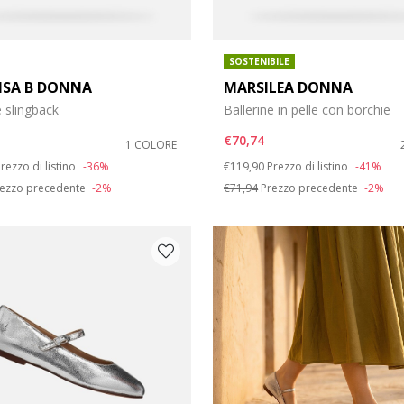
SOSTENIBILE
LISA B DONNA
MARSILEA DONNA
e slingback
Ballerine in pelle con borchie
€70,74
1 COLORE
duced from
o
Price reduced from
to
rezzo di listino
-36%
€119,90
Prezzo di listino
-41%
ezzo precedente
-2%
€71,94
Prezzo precedente
-2%