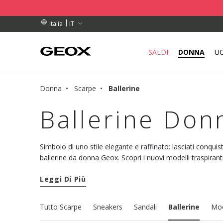
DINI SUPERIORI A 99,00 €
DINI SUPERIORI A 99,00 €
TUITO
IT
Italia
SALDI
DONNA
U
Donna
Scarpe
Ballerine
Ballerine Don
Simbolo di uno stile elegante e raffinato: lasciati conquist
ballerine da donna Geox. Scopri i nuovi modelli traspiranti
discreto.
Leggi Di Più
Tutto Scarpe
Sneakers
Sandali
Ballerine
Moc