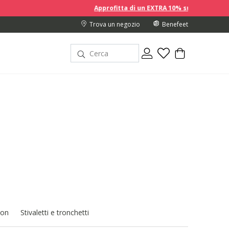
Approfitta di un EXTRA 10% sui prezzi scontati acquistando 2
Trova un negozio
Benefeet
 on
Stivaletti e tronchetti