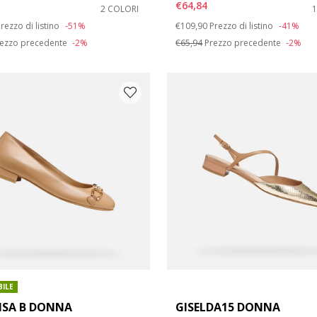
€64,84
2 COLORI
duced from
o
Price reduced from
to
rezzo di listino
-51%
€109,90
Prezzo di listino
-41%
ezzo precedente
-2%
€65,94
Prezzo precedente
-2%
BILE
LISA B DONNA
GISELDA15 DONNA