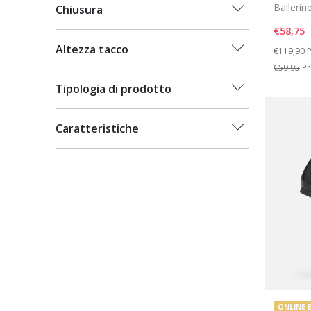
Ballerine
Chiusura
€58,75
Price re
t
Altezza tacco
€119,90
P
€59,95
Pr
Tipologia di prodotto
Caratteristiche
ONLINE 