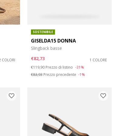
SOSTENIBILE
GISELDA15 DONNA
Slingback basse
€82,73
2 COLORI
1 COLORE
Price reduced from
to
€119,90
Prezzo di listino
-31%
€83,93
Prezzo precedente
-1%