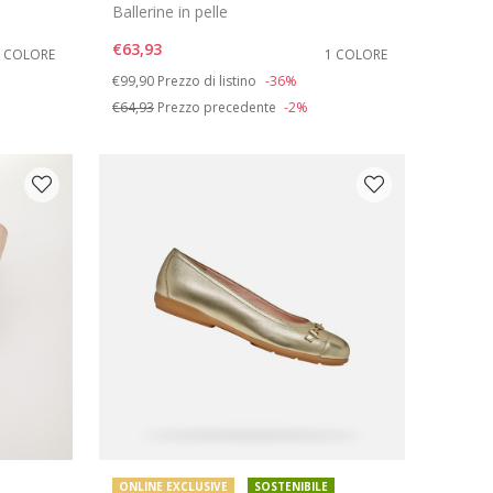
Ballerine in pelle
€63,93
1 COLORE
1 COLORE
Price reduced from
to
€99,90
Prezzo di listino
-36%
€64,93
Prezzo precedente
-2%
ONLINE EXCLUSIVE
SOSTENIBILE