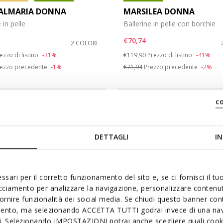
ALMARIA DONNA
MARSILEA DONNA
 in pelle
Ballerine in pelle con borchie
€70,74
2 COLORI
duced from
Price reduced from
to
ezzo di listino
-31%
€119,90
Prezzo di listino
-41%
ezzo precedente
-1%
€71,94
Prezzo precedente
-2%
c
DETTAGLI
IN
ssari per il corretto funzionamento del sito e, se ci fornisci il t
acciamento per analizzare la navigazione, personalizzare contenuti
fornire funzionalità dei social media. Se chiudi questo banner co
mento, ma selezionando ACCETTA TUTTI godrai invece di una nav
si. Selezionando IMPOSTAZIONI potrai anche scegliere quali cooki