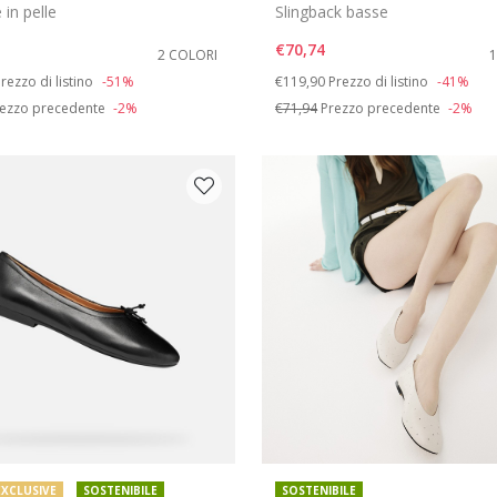
 in pelle
Slingback basse
€70,74
2 COLORI
duced from
o
Price reduced from
to
rezzo di listino
-51%
€119,90
Prezzo di listino
-41%
ezzo precedente
-2%
€71,94
Prezzo precedente
-2%
EXCLUSIVE
SOSTENIBILE
SOSTENIBILE