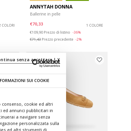
ANNYTAH DONNA
Ballerine in pelle
€70,33
2 COLORI
1 COLORE
Price reduced from
to
€109,90
Prezzo di listino
-36%
€71,43
Prezzo precedente
-2%
ontinua senza accettare | X
FORMAZIONI SUI COOKIE
uo consenso, cookie ed altri
 ed annunci pubblicitari in
ntinuerai a navigare senza
igazione personalizzata sulla
es ed altri strumenti di