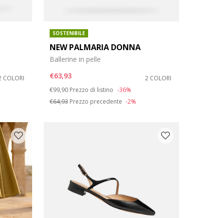
SOSTENIBILE
NEW PALMARIA DONNA
Ballerine in pelle
€63,93
2 COLORI
2 COLORI
Price reduced from
to
€99,90
Prezzo di listino
-36%
€64,93
Prezzo precedente
-2%