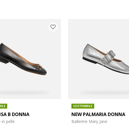
BILE
SOSTENIBILE
LISA B DONNA
NEW PALMARIA DONNA
arpe: 37
 in pelle
Ballerine Mary Jane
arpe: 39