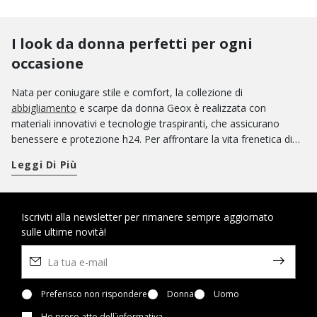
I look da donna perfetti per ogni
occasione
Nata per coniugare stile e comfort, la collezione di
abbigliamento
e scarpe da donna Geox è realizzata con
materiali innovativi e tecnologie traspiranti, che assicurano
benessere e protezione h24. Per affrontare la vita frenetica di
tutti i giorni puoi contare su tanti modelli di calzature che ti
Leggi Di Più
fanno sentire sempre a tuo agio, dalle scarpe casual a quelle più
eleganti. In una giornata di lavoro scandita da videocall e
riunioni, la comodità di ballerine, francesine e stringate non ha
rivali. Completa il tuo look da ufficio con una giacca
Iscriviti alla newsletter per rimanere sempre aggiornato
sulle ultime novità!
iperfemminile o un classico
piumino
, a seconda delle previsioni
meteo. Per aggiungere un tocco di stile al tuo outift, affidati al
comfort e alla raffinatezza degli stivali, da alternare a
stivaletti e
tronchetti
in base agli impegni in agenda. Nel tempo libero e in
viaggio, le scarpe traspiranti Geox sono la soluzione ideale
Preferisco non rispondere
Donna
Uomo
perché mantengono i tuoi piedi freschi e asciutti anche durante
Ho preso atto
dell`informativa
.