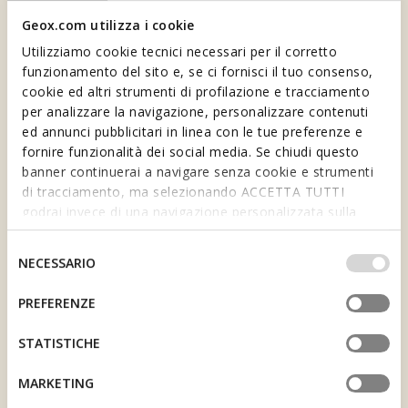
Geox.com utilizza i cookie
Utilizziamo cookie tecnici necessari per il corretto
funzionamento del sito e, se ci fornisci il tuo consenso,
cookie ed altri strumenti di profilazione e tracciamento
per analizzare la navigazione, personalizzare contenuti
ed annunci pubblicitari in linea con le tue preferenze e
fornire funzionalità dei social media. Se chiudi questo
banner continuerai a navigare senza cookie e strumenti
1 MONETA SPECIALE,
di tracciamento, ma selezionando ACCETTA TUTTI
IL BENNY
godrai invece di una navigazione personalizzata sulla
VOUCHER
base dei tuoi gusti ed interessi. Selezionando
1 benny equivale a 1 € speso.
Accumula Benny e ottieni
IMPOSTAZIONI potrai anche scegliere quali cookies ed
Selezione
NECESSARIO
voucher per i tuoi acquisti.
altri strumenti di tracciamento autorizzare. Per maggiori
del
informazioni o per modificare in qualsiasi momento le
consenso
PREFERENZE
tue impostazioni, visita la nostra
cookie policy
.
STATISTICHE
UNISCITI A NOI E
MARKETING
OTTIENI
10€ DI
REGALO DI