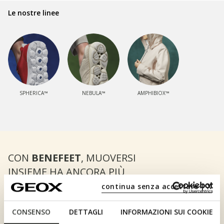
Le nostre linee
SPHERICA™
NEBULA™
AMPHIBIOX™
CON
BENEFEET
, MUOVERSI
INSIEME HA ANCORA PIÙ
VALORE.
continua senza accettare | X
SCOPRI BENEFEET
CONSENSO
DETTAGLI
INFORMAZIONI SUI COOKIE