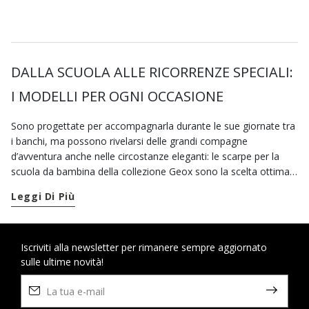
DALLA SCUOLA ALLE RICORRENZE SPECIALI:
I MODELLI PER OGNI OCCASIONE
Sono progettate per accompagnarla durante le sue giornate tra
i banchi, ma possono rivelarsi delle grandi compagne
d’avventura anche nelle circostanze eleganti: le scarpe per la
scuola da bambina della collezione Geox sono la scelta ottimale
per coniugare al meglio stile e benessere. Per le piccole più
Leggi Di Più
sportive puoi scegliere un paio di sneaker comode. I modelli con
doppio strap che trovi sul nostro e-shop sono tra le più amate
in assoluto per via della loro praticità. Durante i mesi freddi via
libera invece a
Iscriviti alla newsletter per rimanere sempre aggiornato
scarponcini e anfibi
che la proteggono in
sulle ultime novità!
qualsiasi condizione atmosferica e la tengono sempre
all’asciutto. Ma nella collezione Geox, oltre alla ricca selezione di
stivaletti e sneaker da bambina, c’è spazio anche per scarpe per
la scuola dallo stile più ricercarto. Se vuoi regalare ai suoi piedini