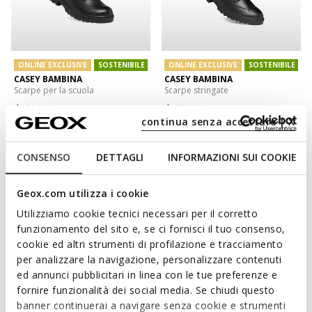
ONLINE EXCLUSIVE
SOSTENIBILE
ONLINE EXCLUSIVE
SOSTENIBILE
CASEY BAMBINA
CASEY BAMBINA
Scarpe per la scuola
Scarpe stringate
da
€64,90
da
€69,90
1 COLORE
1 COLORE
continua senza accettare | X
CONSENSO
DETTAGLI
INFORMAZIONI SUI COOKIE
Geox.com utilizza i cookie
Utilizziamo cookie tecnici necessari per il corretto
funzionamento del sito e, se ci fornisci il tuo consenso,
cookie ed altri strumenti di profilazione e tracciamento
per analizzare la navigazione, personalizzare contenuti
ed annunci pubblicitari in linea con le tue preferenze e
fornire funzionalità dei social media. Se chiudi questo
SOSTENIBILE
banner continuerai a navigare senza cookie e strumenti
HADRIEL BAMBINA
ECLYPER BAMBINA