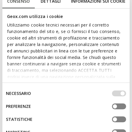
CONSENSO
DETTAGLI
INFORMAZIONI SUI COOKIE
perfetta da indossare tutti i giorni, a scuola come nei
momenti di gioco, grazie alla suola in gomma traspirante e
Geox.com utilizza i cookie
dal grip eccellente.
CODICE PRODOTTO:
J844AE05443C9999
Utilizziamo cookie tecnici necessari per il corretto
funzionamento del sito e, se ci fornisci il tuo consenso,
cookie ed altri strumenti di profilazione e tracciamento
Caratteristiche
per analizzare la navigazione, personalizzare contenuti
ed annunci pubblicitari in linea con le tue preferenze e
Calzata facile e veloce
fornire funzionalità dei social media. Se chiudi questo
banner continuerai a navigare senza cookie e strumenti
Rinforzo sulla punta
di tracciamento, ma selezionando ACCETTA TUTTI
Chiusura con strap; Sottopiede estraibile; Sottopiede
godrai invece di una navigazione personalizzata sulla
antibatterico; Sottopiede rivestito in pelle atossica
base dei tuoi gusti ed interessi. Selezionando
chrome-free
IMPOSTAZIONI potrai anche scegliere quali cookies ed
Selezione
NECESSARIO
altri strumenti di tracciamento autorizzare. Per maggiori
del
informazioni o per modificare in qualsiasi momento le
consenso
PREFERENZE
tue impostazioni, visita la nostra
cookie policy
.
Materiali
STATISTICHE
Tecnologie