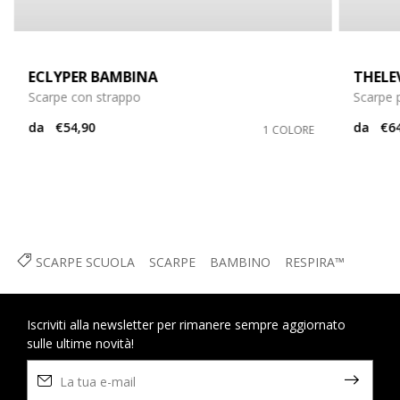
ECLYPER BAMBINA
THELE
Scarpe con strappo
Scarpe p
da
€54,90
da
€64
1 COLORE
SCARPE SCUOLA
SCARPE
BAMBINO
RESPIRA™
Iscriviti alla newsletter per rimanere sempre aggiornato
sulle ultime novità!