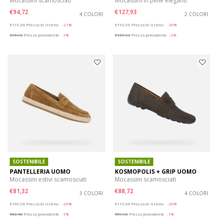
Mocassini scamosciati
Mocassini in pelle eleganti
€94,72
€127,93
4 COLORI
2 COLORI
Price reduced from
to
Price reduced from
to
€119,90
Prezzo di listino
-21%
€199,90
Prezzo di listino
-36%
€95,92
Prezzo precedente
-1%
€129,93
Prezzo precedente
-2%
SOSTENIBILE
SOSTENIBILE
PANTELLERIA UOMO
KOSMOPOLIS + GRIP UOMO
Mocassini estivi scamosciati
Mocassini scamosciati
€81,32
€88,72
3 COLORI
4 COLORI
Price reduced from
to
Price reduced from
to
€109,90
Prezzo di listino
-26%
€119,90
Prezzo di listino
-26%
€82,42
Prezzo precedente
-1%
€89,92
Prezzo precedente
-1%