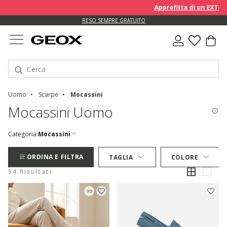
Approfitta di un EXTRA 10% 
RESO SEMPRE GRATUITO
Uomo
Scarpe
Mocassini
Mocassini Uomo
Categoria:
Mocassini
ORDINA E FILTRA
TAGLIA
COLORE
54 Risultati
3D