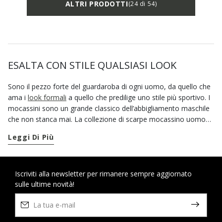
ALTRI PRODOTTI
(24 di 54)
ESALTA CON STILE QUALSIASI LOOK
Sono il pezzo forte del guardaroba di ogni uomo, da quello che
ama i
look formali
a quello che predilige uno stile più sportivo. I
mocassini sono un grande classico dell’abbigliamento maschile
che non stanca mai. La collezione di scarpe mocassino uomo
Geox include un grande assortimento di modelli dal design
Leggi Di Più
traspirante, che puoi sfoggiare in qualsiasi periodo dell’anno.
Curati nei minimi dettagli, realizzati con tecnologie che
assicurano traspirabilità e un comfort unico, i mocassini classici
che trovi su geox.com possono aiutarti a completare qualsiasi
Iscriviti alla newsletter per rimanere sempre aggiornato
sulle ultime novità!
tuo outfit. In autunno, quando le scarpe estive non sono più
adatte, ma è ancora troppo caldo per tirare fuori dall’armadio
quelle prettamente invernali, regalati un paio di mocassini in
pelle. Di giorno, se non piove, non sottovalutare il potenziale dei