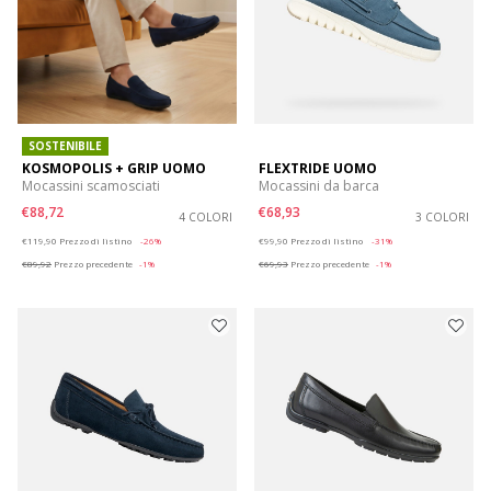
SOSTENIBILE
KOSMOPOLIS + GRIP UOMO
FLEXTRIDE UOMO
Mocassini scamosciati
Mocassini da barca
€88,72
€68,93
4 COLORI
3 COLORI
Price reduced from
to
Price reduced from
to
€119,90
Prezzo di listino
-26%
€99,90
Prezzo di listino
-31%
€89,92
Prezzo precedente
-1%
€69,93
Prezzo precedente
-1%