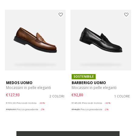
SOSTENIBILE
MEDOS UOMO
BARBERIGO UOMO
Mocassini in pelle eleganti
Mocassini in pelle eleganti
€127,93
€92,80
2 COLORI
1 COLORE
Price reduced from
to
Price reduced from
to
€199,90
Prezzo di listino
-36%
€145,00
Prezzo di listino
-36%
€129,93
Prezzo precedente
-2%
€94,25
Prezzo precedente
-2%