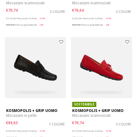
Mocassini scamosciati
Mocassini scamosciati
€70,74
€76,64
3 COLORI
3 COLORI
Price reduced from
to
Price reduced from
to
€119,90
Prezzo di listino
-41%
€129,90
Prezzo di listino
-41%
€71,94
Prezzo precedente
-2%
€77,94
Prezzo precedente
-2%
SOSTENIBILE
KOSMOPOLIS + GRIP UOMO
KOSMOPOLIS + GRIP UOMO
Mocassini in pelle
Mocassini scamosciati
€89,63
€70,74
1 COLORE
3 COLORI
Price reduced from
to
Price reduced from
to
€129,90
Prezzo di listino
-31%
€119,90
Prezzo di listino
-41%