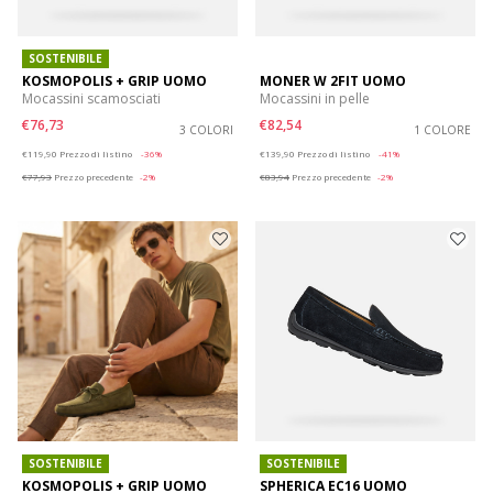
SOSTENIBILE
KOSMOPOLIS + GRIP UOMO
MONER W 2FIT UOMO
Mocassini scamosciati
Mocassini in pelle
€76,73
€82,54
3 COLORI
1 COLORE
Price reduced from
to
Price reduced from
to
€119,90
Prezzo di listino
-36%
€139,90
Prezzo di listino
-41%
€77,93
Prezzo precedente
-2%
€83,94
Prezzo precedente
-2%
SOSTENIBILE
SOSTENIBILE
KOSMOPOLIS + GRIP UOMO
SPHERICA EC16 UOMO