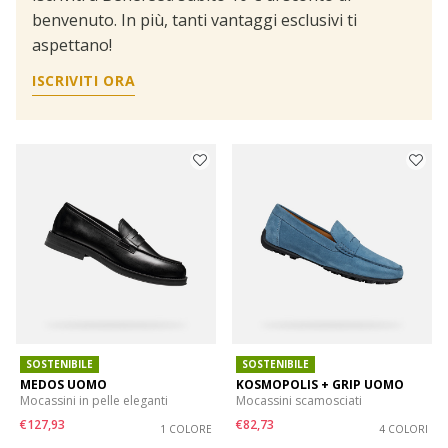
benvenuto. In più, tanti vantaggi esclusivi ti
aspettano!
ISCRIVITI ORA
SOSTENIBILE
SOSTENIBILE
MEDOS UOMO
KOSMOPOLIS + GRIP UOMO
Mocassini in pelle eleganti
Mocassini scamosciati
€127,93
€82,73
1 COLORE
4 COLORI
Price reduced from
to
Price reduced from
to