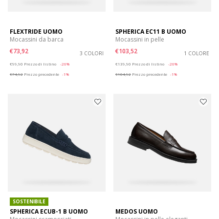
FLEXTRIDE UOMO
SPHERICA EC11 B UOMO
Mocassini da barca
Mocassini in pelle
€73,92
€103,52
3 COLORI
1 COLORE
Price reduced from
to
Price reduced from
to
€99,90
Prezzo di listino
-26%
€139,90
Prezzo di listino
-26%
€74,92
Prezzo precedente
-1%
€104,92
Prezzo precedente
-1%
SOSTENIBILE
SPHERICA ECUB-1 B UOMO
MEDOS UOMO