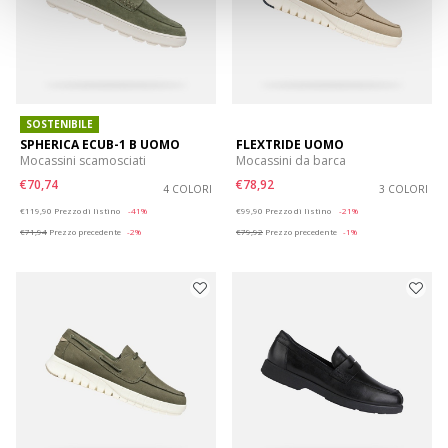
SOSTENIBILE
SPHERICA ECUB-1 B UOMO
FLEXTRIDE UOMO
Mocassini scamosciati
Mocassini da barca
€70,74
€78,92
4 COLORI
3 COLORI
Price reduced from
to
Price reduced from
to
€119,90
Prezzo di listino
-41%
€99,90
Prezzo di listino
-21%
€71,94
Prezzo precedente
-2%
€79,92
Prezzo precedente
-1%