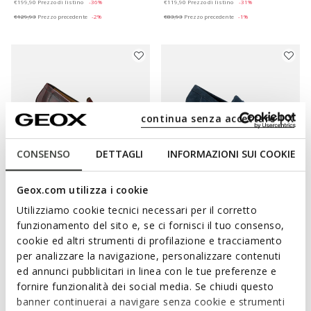
€199,90
Prezzo di listino
-36%
€119,90
Prezzo di listino
-31%
€129,93
Prezzo precedente
-2%
€83,93
Prezzo precedente
-1%
continua senza accettare | X
CONSENSO
DETTAGLI
INFORMAZIONI SUI COOKIE
Geox.com utilizza i cookie
SOSTENIBILE
SOSTENIBILE
Utilizziamo cookie tecnici necessari per il corretto
RECANATI UOMO
SPHERICA EC17 UOMO
Mocassini in pelle
Mocassini scamosciati
funzionamento del sito e, se ci fornisci il tuo consenso,
€130,00
€93,15
cookie ed altri strumenti di profilazione e tracciamento
2 COLORI
2 COLORI
Price reduced from
to
per analizzare la navigazione, personalizzare contenuti
€135,00
Prezzo di listino
-31%
ed annunci pubblicitari in linea con le tue preferenze e
€94,50
Prezzo precedente
-1%
fornire funzionalità dei social media. Se chiudi questo
banner continuerai a navigare senza cookie e strumenti
3D