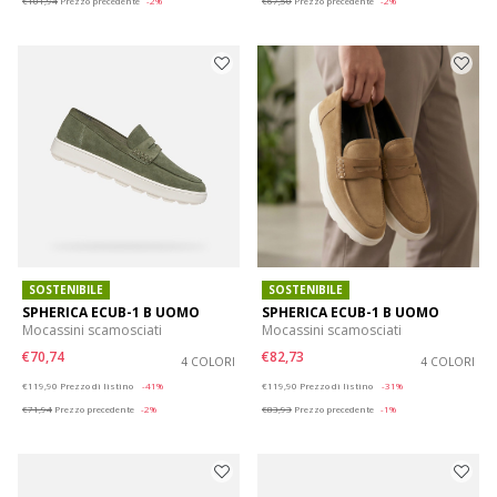
€101,94
Prezzo precedente
-2%
€67,50
Prezzo precedente
-2%
SOSTENIBILE
SOSTENIBILE
SPHERICA ECUB-1 B UOMO
SPHERICA ECUB-1 B UOMO
Mocassini scamosciati
Mocassini scamosciati
€70,74
€82,73
4 COLORI
4 COLORI
Price reduced from
to
Price reduced from
to
€119,90
Prezzo di listino
-41%
€119,90
Prezzo di listino
-31%
€71,94
Prezzo precedente
-2%
€83,93
Prezzo precedente
-1%