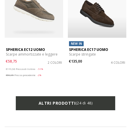
NEW IN
SPHERICA EC12 UOMO
SPHERICA EC17 UOMO
Scarpe ammortizzate e leggere
Scarpe stringate
€58,75
€135,00
2 COLORI
4 COLORI
Price reduced from
to
€119,90
Prezzo di listino
-51%
€59,95
Prezzo precedente
-2%
ALTRI PRODOTTI
(24 di 48)