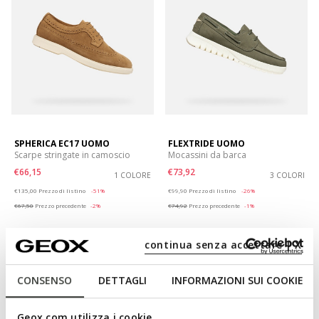
SPHERICA EC17 UOMO
FLEXTRIDE UOMO
Scarpe stringate in camoscio
Mocassini da barca
€66,15
€73,92
1 COLORE
3 COLORI
Price reduced from
to
Price reduced from
to
€135,00
Prezzo di listino
-51%
€99,90
Prezzo di listino
-26%
€67,50
Prezzo precedente
-2%
€74,92
Prezzo precedente
-1%
continua senza accettare | X
CONSENSO
DETTAGLI
INFORMAZIONI SUI COOKIE
Geox.com utilizza i cookie