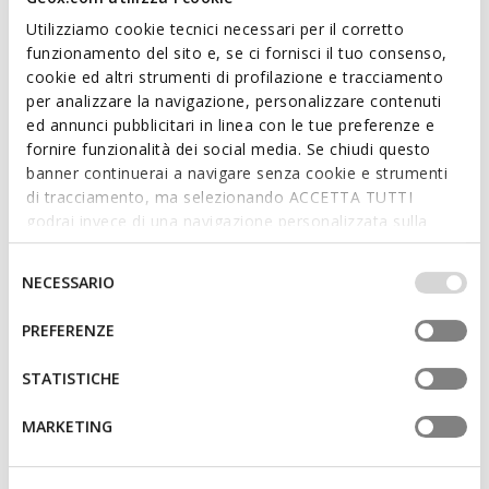
Utilizziamo cookie tecnici necessari per il corretto
funzionamento del sito e, se ci fornisci il tuo consenso,
cookie ed altri strumenti di profilazione e tracciamento
per analizzare la navigazione, personalizzare contenuti
SOSTENIBILE
ed annunci pubblicitari in linea con le tue preferenze e
SPHERICA EC17 UOMO
FLEXTRIDE UOMO
fornire funzionalità dei social media. Se chiudi questo
Scarpe stringate in camoscio
Mocassini da barca
banner continuerai a navigare senza cookie e strumenti
€66,15
€78,92
2 COLORI
3 COLORI
di tracciamento, ma selezionando ACCETTA TUTTI
Price reduced from
to
Price reduced from
to
€135,00
Prezzo di listino
-51%
€99,90
Prezzo di listino
-21%
godrai invece di una navigazione personalizzata sulla
€67,50
Prezzo precedente
-2%
€79,92
Prezzo precedente
-1%
base dei tuoi gusti ed interessi. Selezionando
IMPOSTAZIONI potrai anche scegliere quali cookies ed
Selezione
NECESSARIO
altri strumenti di tracciamento autorizzare. Per maggiori
del
informazioni o per modificare in qualsiasi momento le
consenso
PREFERENZE
tue impostazioni, visita la nostra
cookie policy
.
STATISTICHE
MARKETING