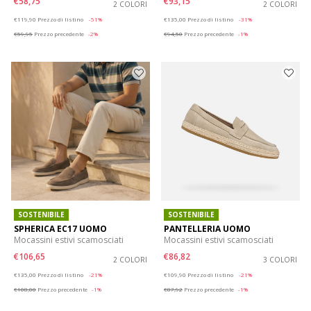
€58,75
€93,15
2 COLORI
2 COLORI
Price reduced from
to
Price reduced from
to
€119,90
Prezzo di listino
-51%
€135,00
Prezzo di listino
-31%
€59,95
Prezzo precedente
-2%
€94,50
Prezzo precedente
-1%
SOSTENIBILE
SOSTENIBILE
SPHERICA EC17 UOMO
PANTELLERIA UOMO
Mocassini estivi scamosciati
Mocassini estivi scamosciati
€106,65
€86,82
2 COLORI
3 COLORI
Price reduced from
to
Price reduced from
to
€135,00
Prezzo di listino
-21%
€109,90
Prezzo di listino
-21%
€108,00
Prezzo precedente
-1%
€87,92
Prezzo precedente
-1%