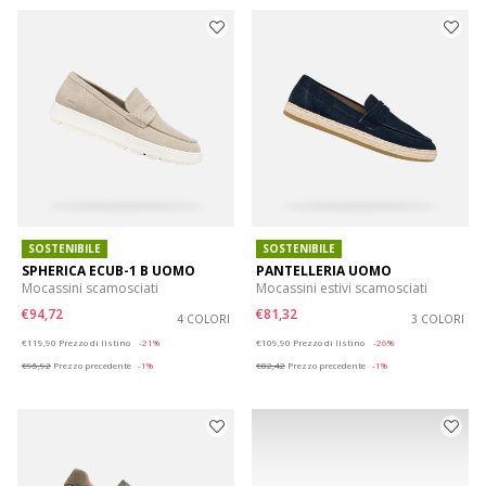
SOSTENIBILE
SOSTENIBILE
SPHERICA ECUB-1 B UOMO
PANTELLERIA UOMO
Mocassini scamosciati
Mocassini estivi scamosciati
€94,72
€81,32
4 COLORI
3 COLORI
Price reduced from
to
Price reduced from
to
€119,90
Prezzo di listino
-21%
€109,90
Prezzo di listino
-26%
€95,92
Prezzo precedente
-1%
€82,42
Prezzo precedente
-1%