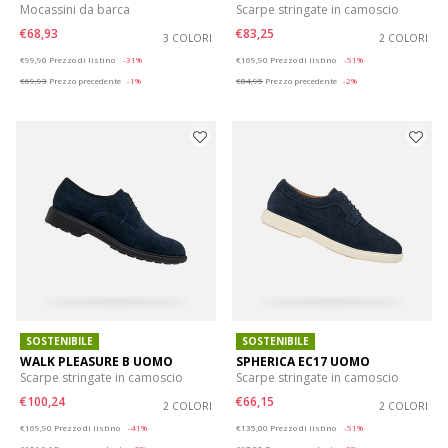
Mocassini da barca
Scarpe stringate in camoscio
€68,93
€83,25
3 COLORI
2 COLORI
Price reduced from
to
Price reduced from
to
€99,90
Prezzo di listino
-31%
€169,90
Prezzo di listino
-51%
€69,93
Prezzo precedente
-1%
€84,95
Prezzo precedente
-2%
SOSTENIBILE
SOSTENIBILE
WALK PLEASURE B UOMO
SPHERICA EC17 UOMO
Scarpe stringate in camoscio
Scarpe stringate in camoscio
€100,24
€66,15
2 COLORI
2 COLORI
Price reduced from
to
Price reduced from
to
€169,90
Prezzo di listino
-41%
€135,00
Prezzo di listino
-51%