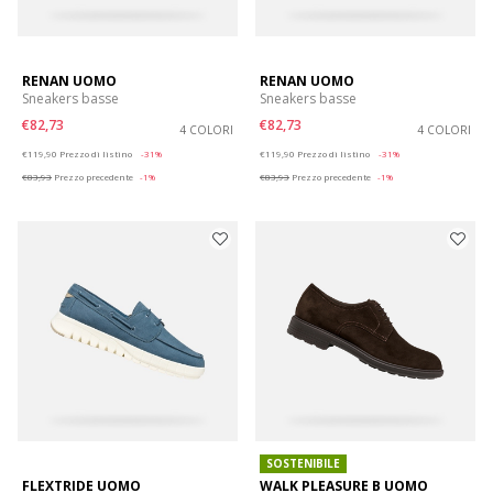
RENAN UOMO
RENAN UOMO
Sneakers basse
Sneakers basse
€82,73
€82,73
4 COLORI
4 COLORI
Price reduced from
to
Price reduced from
to
€119,90
Prezzo di listino
-31%
€119,90
Prezzo di listino
-31%
€83,93
Prezzo precedente
-1%
€83,93
Prezzo precedente
-1%
SOSTENIBILE
FLEXTRIDE UOMO
WALK PLEASURE B UOMO