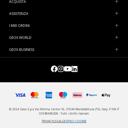
ACQUISTA
aggiungere un bel tocco di stile a qualsiasi tipologia di look.
ASSISTENZA
I MIEI ORDINI
GEOX WORLD
GEOX BUSINESS
© 2024 Geox S.p.a Via Feltrina Centro 16, 31044 Montebelluna (TV), Italy, P.IVA IT
03348440268 - Tutti i diritti riservati
PRIVACY
LEGAL
GESTISCI COOKIE