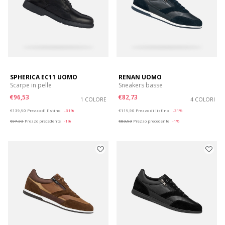
SPHERICA EC11 UOMO
RENAN UOMO
Scarpe in pelle
Sneakers basse
€96,53
€82,73
1 COLORE
4 COLORI
Price reduced from
to
Price reduced from
to
€139,90
Prezzo di listino
-31%
€119,90
Prezzo di listino
-31%
€97,93
Prezzo precedente
-1%
€83,93
Prezzo precedente
-1%