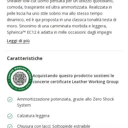
Sneaker low-cut uomo pensata per un utilizzo quotidiano,
comoda, traspirante ed ultra ammortizzata. Realizzata in
pelle liscia ha uno stile sobrio ma allo stesso tempo
dinamico, ed è qui proposta in una classica tonalità testa di
moro. Sinonimo di una camminata morbida e leggera,
Spherica™ EC12 è adatta in mille occasioni: dagli impegni
cittadini ai weekend fuori porta.
Leggi di più
CODICE PRODOTTO:
U45GRA00043C6009
Caratteristiche
Acquistando questo prodotto sostieni le
concerie certificate Leather Working Group
Ammortizzazione potenziata, grazie allo Zero Shock
System
Calzatura leggera
Chiusura con lacci; Sottopiede estraibile