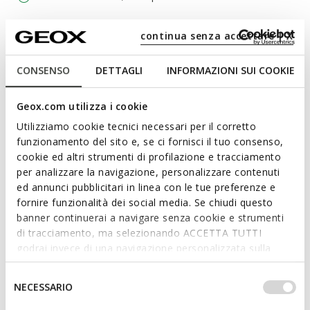
continua senza accettare | X
Materiali
CONSENSO
DETTAGLI
INFORMAZIONI SUI COOKIE
Tecnologie
Geox.com utilizza i cookie
Utilizziamo cookie tecnici necessari per il corretto
funzionamento del sito e, se ci fornisci il tuo consenso,
cookie ed altri strumenti di profilazione e tracciamento
per analizzare la navigazione, personalizzare contenuti
ed annunci pubblicitari in linea con le tue preferenze e
fornire funzionalità dei social media. Se chiudi questo
banner continuerai a navigare senza cookie e strumenti
di tracciamento, ma selezionando ACCETTA TUTTI
godrai invece di una navigazione personalizzata sulla
base dei tuoi gusti ed interessi. Selezionando
IMPOSTAZIONI potrai anche scegliere quali cookies ed
Selezione
NECESSARIO
altri strumenti di tracciamento autorizzare. Per maggiori
del
informazioni o per modificare in qualsiasi momento le