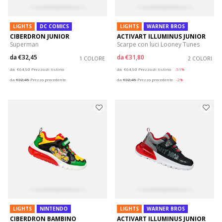
LIGHTS
DC COMICS
LIGHTS
WARNER BROS
CIBERDRON JUNIOR
ACTIVART ILLUMINUS JUNIOR
Superman
Scarpe con luci Looney Tunes
da
€32,45
da
€31,80
1 COLORE
2 COLORI
Price reduced from
to
Price reduced from
to
da
€64,90
Prezzo di listino
da
€64,90
Prezzo di listino
-51%
da
€32,45
Prezzo precedente
da
€32,45
Prezzo precedente
-2%
LIGHTS
NINTENDO
LIGHTS
WARNER BROS
CIBERDRON BAMBINO
ACTIVART ILLUMINUS JUNIOR