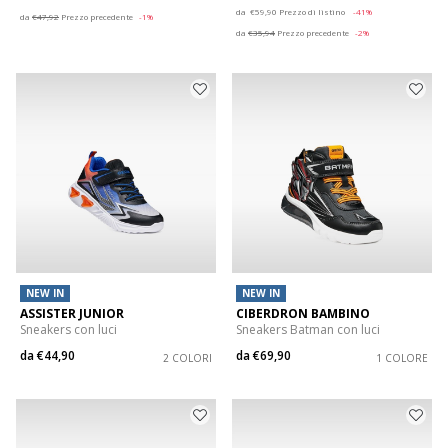
Price reduced from
to
da
€59,90
Prezzo di listino
-41%
da
€47,92
Prezzo precedente
-1%
da
€35,94
Prezzo precedente
-2%
NEW IN
NEW IN
ASSISTER JUNIOR
CIBERDRON BAMBINO
Sneakers con luci
Sneakers Batman con luci
da
€44,90
da
€69,90
2 COLORI
1 COLORE