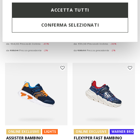
ACCETTA TUTTI
LIGHTS
MARVEL
LIGHTS
WARNER BROS
CIBERDRON BAMBINO
SANDAL CIBERDRON BAMBINO
CONFERMA SELEZIONATI
Scarpe con luci Spider-Man
Sandali con luci Superman
da
€38,29
da
€38,33
2 COLORI
1 COLORE
Price reduced from
to
Price reduced from
to
da
€64,90
Prezzo di listino
-41%
da
€59,90
Prezzo di listino
-36%
da
€38,94
Prezzo precedente
-2%
da
€38,93
Prezzo precedente
-2%
ONLINE EXCLUSIVE
LIGHTS
ONLINE EXCLUSIVE
WARNER BROS
ASSISTER BAMBINO
FLEXYPER FAST BAMBINO