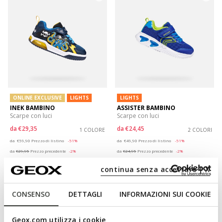
ONLINE EXCLUSIVE
LIGHTS
LIGHTS
INEK BAMBINO
ASSISTER BAMBINO
Scarpe con luci
Scarpe con luci
da
€29,35
da
€24,45
1 COLORE
2 COLORI
Price reduced from
to
Price reduced from
to
da
€59,90
Prezzo di listino
-51%
da
€49,90
Prezzo di listino
-51%
da
€29,95
Prezzo precedente
-2%
da
€24,95
Prezzo precedente
-2%
continua senza accettare | X
CONSENSO
DETTAGLI
INFORMAZIONI SUI COOKIE
Geox.com utilizza i cookie