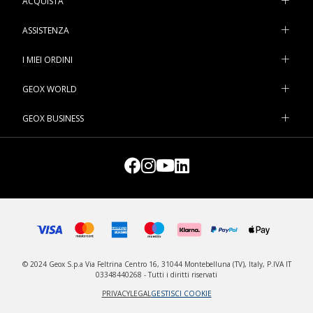
ACQUISTA
ASSISTENZA
I MIEI ORDINI
GEOX WORLD
GEOX BUSINESS
© 2024 Geox S.p.a Via Feltrina Centro 16, 31044 Montebelluna (TV), Italy, P.IVA IT
03348440268 - Tutti i diritti riservati
PRIVACY
LEGAL
GESTISCI COOKIE