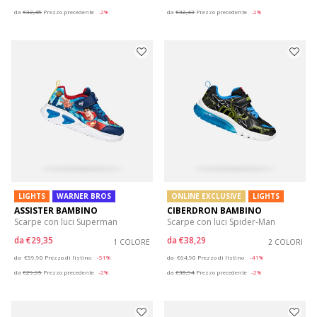
da
€32,45
Prezzo precedente
-2%
da
€32,43
Prezzo precedente
-2%
LIGHTS
WARNER BROS
ONLINE EXCLUSIVE
LIGHTS
ASSISTER BAMBINO
CIBERDRON BAMBINO
Scarpe con luci Superman
Scarpe con luci Spider-Man
da
€29,35
da
€38,29
1 COLORE
2 COLORI
Price reduced from
to
Price reduced from
to
da
€59,90
Prezzo di listino
-51%
da
€64,90
Prezzo di listino
-41%
da
€29,95
Prezzo precedente
-2%
da
€38,94
Prezzo precedente
-2%