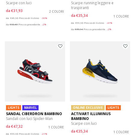
Scarpe con luci
Scarpe running leggere e
traspiranti
da
€31,93
2 COLORI
da
€35,34
Price reduced from
to
1 COLORE
da
€49,90
Prezzo di listino
-36%
Price reduced from
to
da
€59,90
Prezzo di listino
-41%
da
€32,43
Prezzo precedente
-2%
da
€35,94
Prezzo precedente
-2%
LIGHTS
MARVEL
ONLINE EXCLUSIVE
LIGHTS
SANDAL CIBERDRON BAMBINO
ACTIVART ILLUMINUS
Sandali con luci Spider-Man
BAMBINO
Scarpe con luci
da
€47,32
1 COLORE
da
€35,34
Price reduced from
to
1 COLORE
da
€59,90
Prezzo di listino
-21%