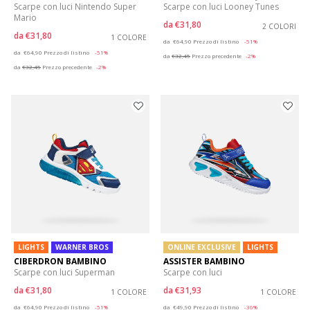
Scarpe con luci Nintendo Super
Scarpe con luci Looney Tunes
Mario
da
€31,80
2 COLORI
da
€31,80
1 COLORE
Price reduced from
to
da
€64,90
Prezzo di listino
-51%
Price reduced from
to
da
€64,90
Prezzo di listino
-51%
da
€32,45
Prezzo precedente
-2%
da
€32,45
Prezzo precedente
-2%
LIGHTS
WARNER BROS
ONLINE EXCLUSIVE
LIGHTS
CIBERDRON BAMBINO
ASSISTER BAMBINO
Scarpe con luci Superman
Scarpe con luci
da
€31,80
da
€31,93
1 COLORE
1 COLORE
Price reduced from
to
Price reduced from
to
da
€64,90
Prezzo di listino
-51%
da
€49,90
Prezzo di listino
-36%