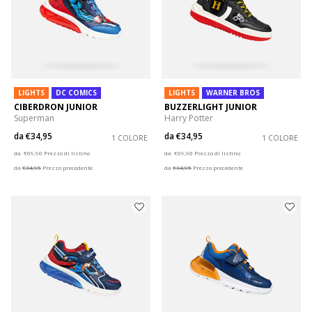
LIGHTS
DC COMICS
LIGHTS
WARNER BROS
CIBERDRON JUNIOR
BUZZERLIGHT JUNIOR
Superman
Harry Potter
da
€34,95
da
€34,95
1 COLORE
1 COLORE
Price reduced from
to
Price reduced from
to
da
€69,90
Prezzo di listino
da
€69,90
Prezzo di listino
da
€34,95
Prezzo precedente
da
€34,95
Prezzo precedente