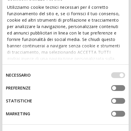
Utilizziamo cookie tecnici necessari per il corretto
funzionamento del sito e, se ci fornisci il tuo consenso,
cookie ed altri strumenti di profilazione e tracciamento
per analizzare la navigazione, personalizzare contenuti
ed annunci pubblicitari in linea con le tue preferenze e
LIGHTS
NINTENDO
LIGHTS
fornire funzionalità dei social media. Se chiudi questo
CIBERDRON BAMBINO
INEK BAMBINO
Scarpe con luci Nintendo Super
Scarpe con luci
banner continuerai a navigare senza cookie e strumenti
Mario
di tracciamento, ma selezionando ACCETTA TUTTI
da
€29,35
1 COLORE
da
€31,80
1 COLORE
Price reduced from
to
godrai invece di una navigazione personalizzata sulla
da
€59,90
Prezzo di listino
-51%
Price reduced from
to
base dei tuoi gusti ed interessi. Selezionando
da
€64,90
Prezzo di listino
-51%
da
€29,95
Prezzo precedente
-2%
da
€32,45
Prezzo precedente
-2%
IMPOSTAZIONI potrai anche scegliere quali cookies ed
Selezione
NECESSARIO
altri strumenti di tracciamento autorizzare. Per maggiori
del
informazioni o per modificare in qualsiasi momento le
consenso
PREFERENZE
tue impostazioni, visita la nostra
cookie policy
.
STATISTICHE
MARKETING