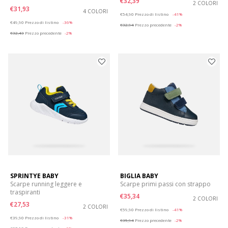
€32,39
2 COLORI
€31,93
4 COLORI
Price reduced from
to
€54,90
Prezzo di listino
-41%
Price reduced from
to
€49,90
Prezzo di listino
-36%
€32,94
Prezzo precedente
-2%
€32,43
Prezzo precedente
-2%
SPRINTYE BABY
BIGLIA BABY
Scarpe running leggere e
Scarpe primi passi con strappo
traspiranti
€35,34
2 COLORI
€27,53
2 COLORI
Price reduced from
to
€59,90
Prezzo di listino
-41%
Price reduced from
to
€39,90
Prezzo di listino
-31%
€35,94
Prezzo precedente
-2%