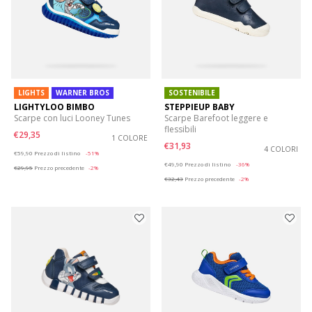
LIGHTS
WARNER BROS
SOSTENIBILE
LIGHTYLOO BIMBO
STEPPIEUP BABY
Scarpe con luci Looney Tunes
Scarpe Barefoot leggere e
flessibili
€29,35
1 COLORE
€31,93
Price reduced from
to
4 COLORI
€59,90
Prezzo di listino
-51%
Price reduced from
to
€49,90
Prezzo di listino
-36%
€29,95
Prezzo precedente
-2%
€32,43
Prezzo precedente
-2%