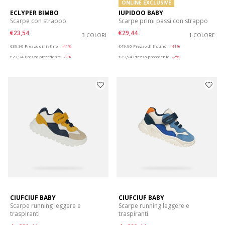
ONLINE EXCLUSIVE
ECLYPER BIMBO
IUPIDOO BABY
Scarpe con strappo
Scarpe primi passi con strappo
€23,54
€29,44
3 COLORI
1 COLORE
Price reduced from
to
Price reduced from
to
€39,90
Prezzo di listino
-41%
€49,90
Prezzo di listino
-41%
€23,94
Prezzo precedente
-2%
€29,94
Prezzo precedente
-2%
CIUFCIUF BABY
CIUFCIUF BABY
Scarpe running leggere e
Scarpe running leggere e
traspiranti
traspiranti