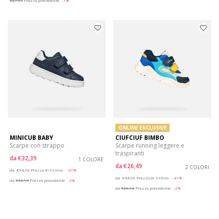
€27,93
Prezzo precedente
-1%
ONLINE EXCLUSIVE
MINICUB BABY
CIUFCIUF BIMBO
Scarpe con strappo
Scarpe running leggere e
traspiranti
da
€32,39
1 COLORE
da
€26,49
Price reduced from
to
2 COLORI
da
€54,90
Prezzo di listino
-41%
Price reduced from
to
da
€44,90
Prezzo di listino
-41%
da
€32,94
Prezzo precedente
-2%
da
€26,94
Prezzo precedente
-2%