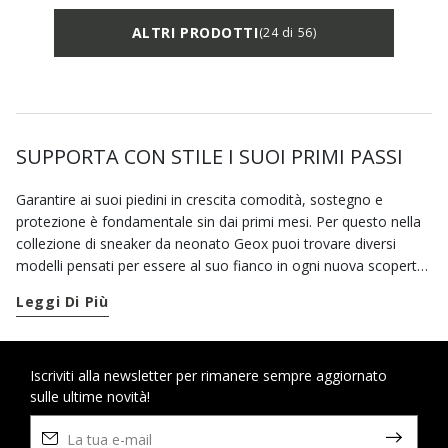
ALTRI PRODOTTI
(24 di 56)
SUPPORTA CON STILE I SUOI PRIMI PASSI
Garantire ai suoi piedini in crescita comodità, sostegno e
protezione è fondamentale sin dai primi mesi. Per questo nella
collezione di sneaker da neonato Geox puoi trovare diversi
modelli pensati per essere al suo fianco in ogni nuova scoperta.
Quando il tuo piccolo inizia a camminare autonomamente, puoi
Leggi Di Più
contare sulle nostre sneaker
primi passi
per accompagnarlo in
questa tappa fondamentale. Caratterizzate da tenere fantasie e
allegre combinazioni di colore, le sneaker traspiranti Geox
garantiscono al tuo bimbo tutta la sicurezza e il comfort che
Iscriviti alla newsletter per rimanere sempre aggiornato
sulle ultime novità!
merita.
Se cerchi un paio di scarpe comode con cui affrontare anche le
giornate di pioggia, scegli le sneaker waterproof. Dallo stile