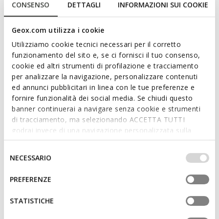
CONSENSO
DETTAGLI
INFORMAZIONI SUI COOKIE
Geox.com utilizza i cookie
Utilizziamo cookie tecnici necessari per il corretto
funzionamento del sito e, se ci fornisci il tuo consenso,
cookie ed altri strumenti di profilazione e tracciamento
LIGHTS
MARVEL
per analizzare la navigazione, personalizzare contenuti
LIGHTYLOO BIMBO
MINICUB BABY
ed annunci pubblicitari in linea con le tue preferenze e
Scarpe con luci Spider-Man
Scarpe con strappo
fornire funzionalità dei social media. Se chiudi questo
€35,34
da
€32,39
1 COLORE
1 COLORE
banner continuerai a navigare senza cookie e strumenti
Price reduced from
to
Price reduced from
to
€59,90
Prezzo di listino
-41%
da
€54,90
Prezzo di listino
-41%
di tracciamento, ma selezionando ACCETTA TUTTI
€35,94
Prezzo precedente
-2%
da
€32,94
Prezzo precedente
-2%
godrai invece di una navigazione personalizzata sulla
base dei tuoi gusti ed interessi. Selezionando
IMPOSTAZIONI potrai anche scegliere quali cookies ed
Selezione
NECESSARIO
altri strumenti di tracciamento autorizzare. Per maggiori
del
informazioni o per modificare in qualsiasi momento le
consenso
PREFERENZE
tue impostazioni, visita la nostra
cookie policy
.
STATISTICHE