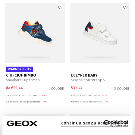
WARNER BROS
CIUFCIUF BIMBO
ECLYPER BABY
Sneakers Superman
Scarpe con strappo
€27,53
da
€29,44
1 COLORE
3 COLORI
Price reduced from
to
Price reduced from
to
da
€49,90
Prezzo di listino
-41%
€39,90
Prezzo di listino
-31%
da
€29,94
Prezzo precedente
-2%
€27,93
Prezzo precedente
-1%
continua senza accettare | X