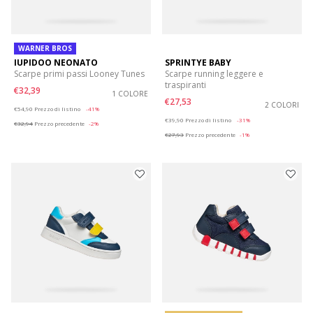
WARNER BROS
IUPIDOO NEONATO
SPRINTYE BABY
Scarpe primi passi Looney Tunes
Scarpe running leggere e
traspiranti
€32,39
1 COLORE
€27,53
Price reduced from
to
2 COLORI
€54,90
Prezzo di listino
-41%
Price reduced from
to
€39,90
Prezzo di listino
-31%
€32,94
Prezzo precedente
-2%
€27,93
Prezzo precedente
-1%