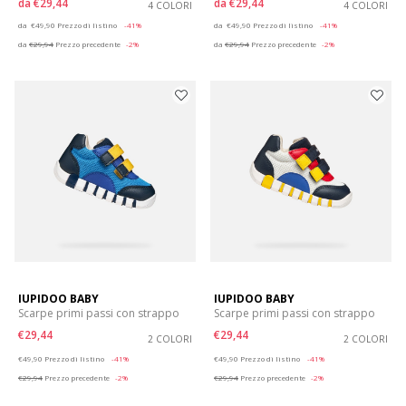
da
€29,44
da
€29,44
4 COLORI
4 COLORI
Price reduced from
to
Price reduced from
to
da
€49,90
Prezzo di listino
-41%
da
€49,90
Prezzo di listino
-41%
da
€29,94
Prezzo precedente
-2%
da
€29,94
Prezzo precedente
-2%
IUPIDOO BABY
IUPIDOO BABY
Scarpe primi passi con strappo
Scarpe primi passi con strappo
€29,44
€29,44
2 COLORI
2 COLORI
Price reduced from
to
Price reduced from
to
€49,90
Prezzo di listino
-41%
€49,90
Prezzo di listino
-41%
€29,94
Prezzo precedente
-2%
€29,94
Prezzo precedente
-2%