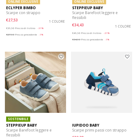
ONLINE EXCLUSIVE
ONLINE EXCLUSIVE
ECLYPER BIMBO
STEPPIEUP BABY
Scarpe con strappo
Scarpe Barefoot leggere e
flessibili
€27,53
1 COLORE
€34,43
Price reduced from
to
1 COLORE
€39,90
Prezzo di listino
-31%
Price reduced from
to
€49,90
Prezzo di listino
-31%
€27,93
Prezzo precedente
-1%
€34,93
Prezzo precedente
-1%
SOSTENIBILE
STEPPIEUP BABY
IUPIDOO BABY
Scarpe Barefoot leggere e
Scarpe primi passi con strappo
flessibili