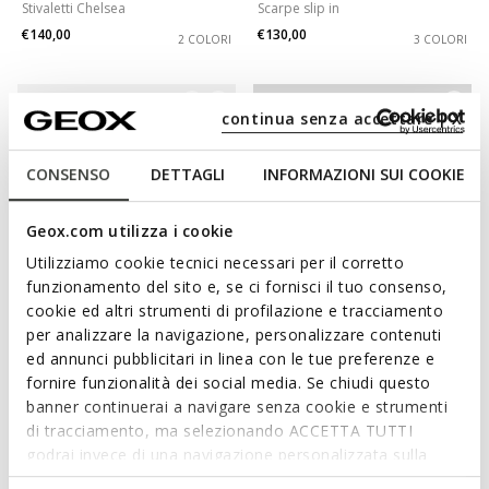
Stivaletti Chelsea
Scarpe slip in
€140,00
€130,00
2 COLORI
3 COLORI
3D
continua senza accettare | X
CONSENSO
DETTAGLI
INFORMAZIONI SUI COOKIE
Geox.com utilizza i cookie
Utilizziamo cookie tecnici necessari per il corretto
funzionamento del sito e, se ci fornisci il tuo consenso,
cookie ed altri strumenti di profilazione e tracciamento
WIDE FIT
per analizzare la navigazione, personalizzare contenuti
BRAYDEN 2FIT ABX UOMO
SPHERICA EC17 UOMO
ed annunci pubblicitari in linea con le tue preferenze e
Stivaletti impermeabili
Stivaletti scamosciati
fornire funzionalità dei social media. Se chiudi questo
€160,00
€135,00
2 COLORI
4 COLORI
banner continuerai a navigare senza cookie e strumenti
di tracciamento, ma selezionando ACCETTA TUTTI
godrai invece di una navigazione personalizzata sulla
base dei tuoi gusti ed interessi. Selezionando