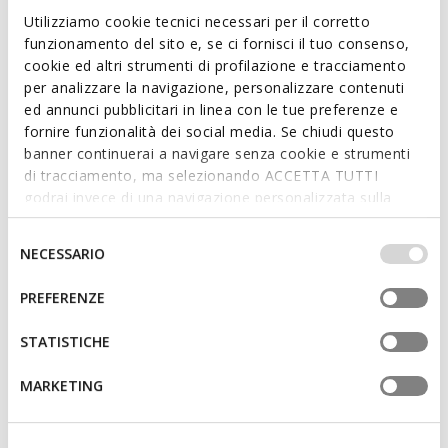
Anfibi
Anfibi
Utilizziamo cookie tecnici necessari per il corretto
da
€74,90
da
€64,90
1 COLORE
1 COLORE
funzionamento del sito e, se ci fornisci il tuo consenso,
cookie ed altri strumenti di profilazione e tracciamento
per analizzare la navigazione, personalizzare contenuti
3D
ed annunci pubblicitari in linea con le tue preferenze e
fornire funzionalità dei social media. Se chiudi questo
banner continuerai a navigare senza cookie e strumenti
di tracciamento, ma selezionando ACCETTA TUTTI
godrai invece di una navigazione personalizzata sulla
base dei tuoi gusti ed interessi. Selezionando
IMPOSTAZIONI potrai anche scegliere quali cookies ed
Selezione
NECESSARIO
altri strumenti di tracciamento autorizzare. Per maggiori
del
informazioni o per modificare in qualsiasi momento le
consenso
PREFERENZE
NEW IN
tue impostazioni, visita la nostra
cookie policy
.
KARSYN BAMBINA
ECLAIR BAMBINA
Anfibi
Stivaletti biker
STATISTICHE
da
€74,90
da
€59,90
1 COLORE
1 COLORE
MARKETING