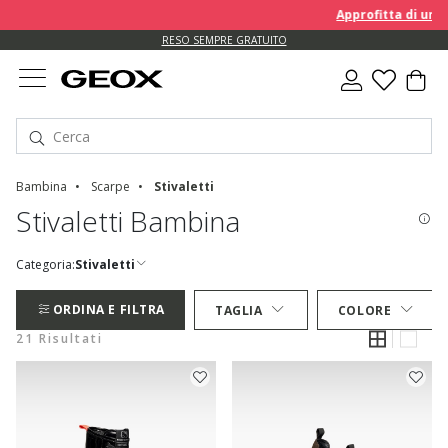
Approfitta di un EXTRA 
RESO SEMPRE GRATUITO
Bambina
Scarpe
Stivaletti
Stivaletti Bambina
Categoria:
Stivaletti
ORDINA E FILTRA
TAGLIA
COLORE
21 Risultati