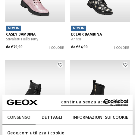
NEW IN
NEW IN
CASEY BAMBINA
ECLAIR BAMBINA
Stivaletti Hello Kitty
Anfibi
da
€79,90
da
€64,90
1 COLORE
1 COLORE
continua senza accettare | X
CONSENSO
DETTAGLI
INFORMAZIONI SUI COOKIE
NEW IN
Geox.com utilizza i cookie
CASEY BAMBINA
KARSYN BAMBINA