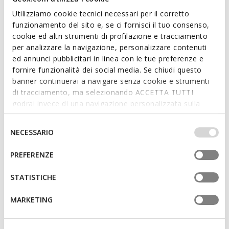
Utilizziamo cookie tecnici necessari per il corretto
funzionamento del sito e, se ci fornisci il tuo consenso,
cookie ed altri strumenti di profilazione e tracciamento
per analizzare la navigazione, personalizzare contenuti
SOSTENIBILE
ed annunci pubblicitari in linea con le tue preferenze e
XAND 3 DONNA
ANNYTAH MOC DONNA
fornire funzionalità dei social media. Se chiudi questo
Mocassini in pelle
Mocassini in pelle
banner continuerai a navigare senza cookie e strumenti
€70,74
€53,85
2 COLORI
4 COLORI
di tracciamento, ma selezionando ACCETTA TUTTI
Price reduced from
to
Price reduced from
to
€119,90
Prezzo di listino
-41%
€109,90
Prezzo di listino
-51%
godrai invece di una navigazione personalizzata sulla
€71,94
Prezzo precedente
-2%
€54,95
Prezzo precedente
-2%
base dei tuoi gusti ed interessi. Selezionando
IMPOSTAZIONI potrai anche scegliere quali cookies ed
Selezione
NECESSARIO
altri strumenti di tracciamento autorizzare. Per maggiori
del
informazioni o per modificare in qualsiasi momento le
consenso
PREFERENZE
tue impostazioni, visita la nostra
cookie policy
.
STATISTICHE
MARKETING