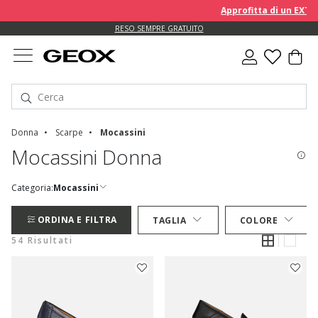
Approfitta di un EXTRA 10
RESO SEMPRE GRATUITO
Donna
Scarpe
Mocassini
Mocassini Donna
Categoria:
Mocassini
ORDINA E FILTRA
TAGLIA
COLORE
54 Risultati