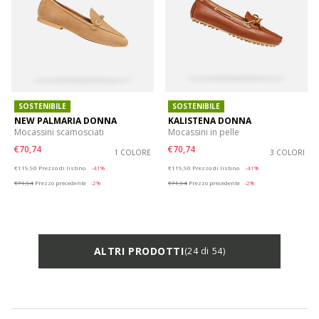
SOSTENIBILE
SOSTENIBILE
NEW PALMARIA DONNA
KALISTENA DONNA
Mocassini scamosciati
Mocassini in pelle
€70,74
€70,74
1 COLORE
3 COLORI
Price reduced from
to
Price reduced from
to
€119,90
Prezzo di listino
-41%
€119,90
Prezzo di listino
-41%
€71,94
Prezzo precedente
-2%
€71,94
Prezzo precedente
-2%
ALTRI PRODOTTI
(24 di 54)