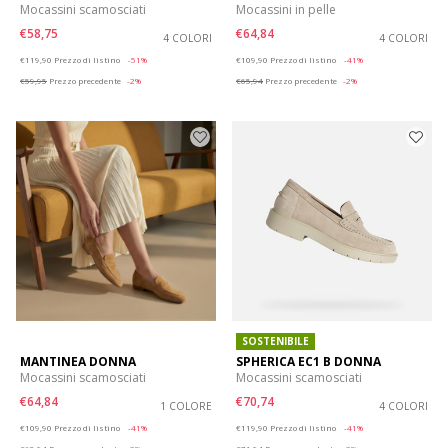
Mocassini scamosciati
Mocassini in pelle
€58,75
€64,84
4 COLORI
4 COLORI
Price reduced from
to
Price reduced from
to
€119,90
Prezzo di listino
-51%
€109,90
Prezzo di listino
-41%
€59,95
Prezzo precedente
-2%
€65,94
Prezzo precedente
-2%
SOSTENIBILE
MANTINEA DONNA
SPHERICA EC1 B DONNA
Mocassini scamosciati
Mocassini scamosciati
€64,84
€70,74
1 COLORE
4 COLORI
Price reduced from
to
Price reduced from
to
€109,90
Prezzo di listino
-41%
€119,90
Prezzo di listino
-41%