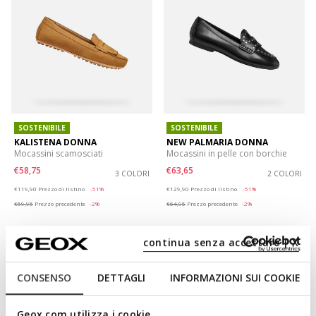
SOSTENIBILE
SOSTENIBILE
KALISTENA DONNA
NEW PALMARIA DONNA
Mocassini scamosciati
Mocassini in pelle con borchie
€58,75
€63,65
3 COLORI
2 COLORI
Price reduced from
to
Price reduced from
to
€119,90
Prezzo di listino
-51%
€129,90
Prezzo di listino
-51%
€59,95
Prezzo precedente
-2%
€64,95
Prezzo precedente
-2%
continua senza accettare | X
CONSENSO
DETTAGLI
INFORMAZIONI SUI COOKIE
Geox.com utilizza i cookie