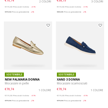
€70,74
€58,75
2 COLORI
3 COLORI
Price reduced from
to
Price reduced from
to
€119,90
Prezzo di listino
-41%
€119,90
Prezzo di listino
-51%
€71,94
Prezzo precedente
-2%
€59,95
Prezzo precedente
-2%
SOSTENIBILE
SOSTENIBILE
NEW PALMARIA DONNA
XAND 3 DONNA
Mocassini in pelle
Mocassini scamosciati
€70,74
€70,74
1 COLORE
1 COLORE
Price reduced from
to
Price reduced from
to
€119,90
Prezzo di listino
-41%
€119,90
Prezzo di listino
-41%
€71,94
Prezzo precedente
-2%
€71,94
Prezzo precedente
-2%