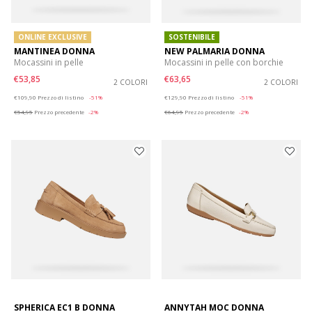
ONLINE EXCLUSIVE
SOSTENIBILE
MANTINEA DONNA
NEW PALMARIA DONNA
Mocassini in pelle
Mocassini in pelle con borchie
€53,85
€63,65
2 COLORI
2 COLORI
Price reduced from
to
Price reduced from
to
€109,90
Prezzo di listino
-51%
€129,90
Prezzo di listino
-51%
€54,95
Prezzo precedente
-2%
€64,95
Prezzo precedente
-2%
SPHERICA EC1 B DONNA
ANNYTAH MOC DONNA