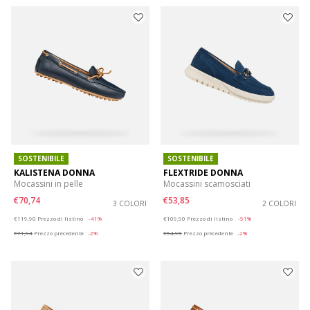
SOSTENIBILE
SOSTENIBILE
KALISTENA DONNA
FLEXTRIDE DONNA
Mocassini in pelle
Mocassini scamosciati
€70,74
€53,85
3 COLORI
2 COLORI
Price reduced from
to
Price reduced from
to
€119,90
Prezzo di listino
-41%
€109,90
Prezzo di listino
-51%
€71,94
Prezzo precedente
-2%
€54,95
Prezzo precedente
-2%