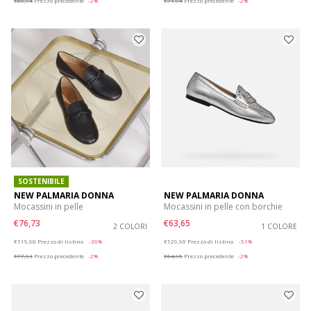
€65,94
Prezzo precedente
-2%
€71,94
Prezzo precedente
-2%
SOSTENIBILE
NEW PALMARIA DONNA
NEW PALMARIA DONNA
Mocassini in pelle
Mocassini in pelle con borchie
€76,73
€63,65
2 COLORI
1 COLORE
Price reduced from
to
Price reduced from
to
€119,90
Prezzo di listino
-36%
€129,90
Prezzo di listino
-51%
€77,93
Prezzo precedente
-2%
€64,95
Prezzo precedente
-2%