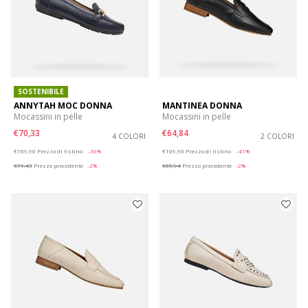
SOSTENIBILE
ANNYTAH MOC DONNA
MANTINEA DONNA
Mocassini in pelle
Mocassini in pelle
€70,33
€64,84
4 COLORI
2 COLORI
Price reduced from
to
Price reduced from
to
€109,90
Prezzo di listino
-36%
€109,90
Prezzo di listino
-41%
€71,43
Prezzo precedente
-2%
€65,94
Prezzo precedente
-2%