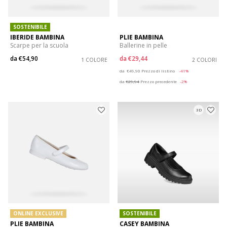
SOSTENIBILE
IBERIDE BAMBINA
PLIE BAMBINA
Scarpe per la scuola
Ballerine in pelle
da
€54,90
da
€29,44
1 COLORE
2 COLORI
Price reduced from
to
da
€49,90
Prezzo di listino
-41%
da
€29,94
Prezzo precedente
-2%
3D
ONLINE EXCLUSIVE
SOSTENIBILE
PLIE BAMBINA
CASEY BAMBINA