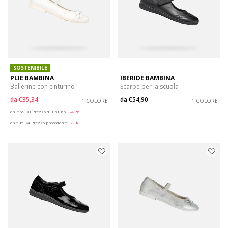
SOSTENIBILE
PLIE BAMBINA
IBERIDE BAMBINA
Ballerine con cinturino
Scarpe per la scuola
da
€35,34
da
€54,90
1 COLORE
1 COLORE
Price reduced from
to
da
€59,90
Prezzo di listino
-41%
da
€35,94
Prezzo precedente
-2%