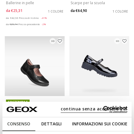
Ballerine in pelle
Scarpe per la scuola
da
€25,31
da
€64,90
1 COLORE
1 COLORE
Price reduced from
to
da
€42,90
Prezzo di listino
-41%
da
€25,74
Prezzo precedente
-2%
3D
3D
SOSTENIBILE
NAIMARA BAMBINA
CASEY BAMBINA
continua senza accettare | X
Scarpe per la scuola
Scarpe per la scuola
da
€54,90
da
€64,90
1 COLORE
1 COLORE
CONSENSO
DETTAGLI
INFORMAZIONI SUI COOKIE