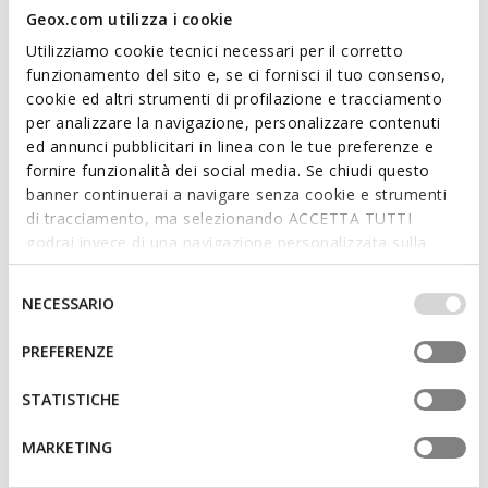
Geox.com utilizza i cookie
3D
Utilizziamo cookie tecnici necessari per il corretto
funzionamento del sito e, se ci fornisci il tuo consenso,
cookie ed altri strumenti di profilazione e tracciamento
per analizzare la navigazione, personalizzare contenuti
ed annunci pubblicitari in linea con le tue preferenze e
fornire funzionalità dei social media. Se chiudi questo
banner continuerai a navigare senza cookie e strumenti
di tracciamento, ma selezionando ACCETTA TUTTI
ONLINE EXCLUSIVE
SOSTENIBILE
godrai invece di una navigazione personalizzata sulla
CASEY BAMBINA
PLIE BAMBINA
base dei tuoi gusti ed interessi. Selezionando
Scarpe per la scuola
Ballerine in pelle
IMPOSTAZIONI potrai anche scegliere quali cookies ed
Selezione
NECESSARIO
da
€64,90
da
€54,90
1 COLORE
1 COLORE
altri strumenti di tracciamento autorizzare. Per maggiori
del
informazioni o per modificare in qualsiasi momento le
consenso
PREFERENZE
tue impostazioni, visita la nostra
cookie policy
.
STATISTICHE
MARKETING