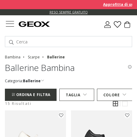
Approfitta di un EXTRA 
RESO SEMPRE GRATUITO
Bambina
Scarpe
Ballerine
Ballerine Bambina
Categoria:
Ballerine
ORDINA E FILTRA
TAGLIA
COLORE
15 Risultati