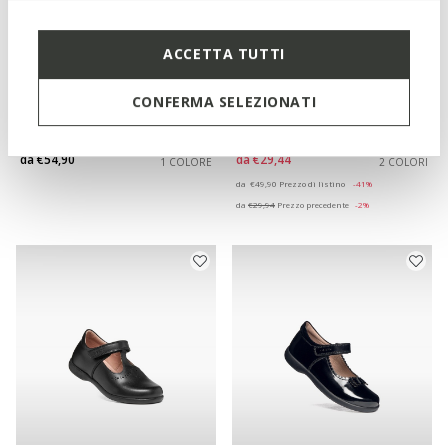
ACCETTA TUTTI
CONFERMA SELEZIONATI
PLIE BAMBINA
PLIE BAMBINA
Ballerine con laccetto
Ballerine in pelle
da
€54,90
da
€29,44
1 COLORE
2 COLORI
Price reduced from
to
da
€49,90
Prezzo di listino
-41%
da
€29,94
Prezzo precedente
-2%