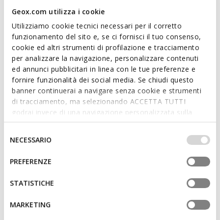
Geox.com utilizza i cookie
Utilizziamo cookie tecnici necessari per il corretto
funzionamento del sito e, se ci fornisci il tuo consenso,
cookie ed altri strumenti di profilazione e tracciamento
per analizzare la navigazione, personalizzare contenuti
ONLINE EXCLUSIVE
SANDAL IUPIDOO NEONATA
SANDAL MACCHIA NEONATA
ed annunci pubblicitari in linea con le tue preferenze e
Sandali primi passi con strappo
Sandali primi passi con strappo
fornire funzionalità dei social media. Se chiudi questo
€33,05
€39,14
banner continuerai a navigare senza cookie e strumenti
2 COLORI
1 COLORE
Price reduced from
to
Price reduced from
to
di tracciamento, ma selezionando ACCETTA TUTTI
€47,90
Prezzo di listino
-31%
€52,90
Prezzo di listino
-26%
godrai invece di una navigazione personalizzata sulla
€33,53
Prezzo precedente
-1%
€39,67
Prezzo precedente
-1%
base dei tuoi gusti ed interessi. Selezionando
IMPOSTAZIONI potrai anche scegliere quali cookies ed
Selezione
NECESSARIO
altri strumenti di tracciamento autorizzare. Per maggiori
del
informazioni o per modificare in qualsiasi momento le
consenso
PREFERENZE
tue impostazioni, visita la nostra
cookie policy
.
STATISTICHE
MARKETING