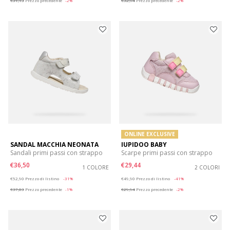
€31,13
Prezzo precedente
-2%
€32,94
Prezzo precedente
-2%
ONLINE EXCLUSIVE
SANDAL MACCHIA NEONATA
IUPIDOO BABY
Sandali primi passi con strappo
Scarpe primi passi con strappo
€36,50
€29,44
1 COLORE
2 COLORI
Price reduced from
to
Price reduced from
to
€52,90
Prezzo di listino
-31%
€49,90
Prezzo di listino
-41%
€37,03
Prezzo precedente
-1%
€29,94
Prezzo precedente
-2%