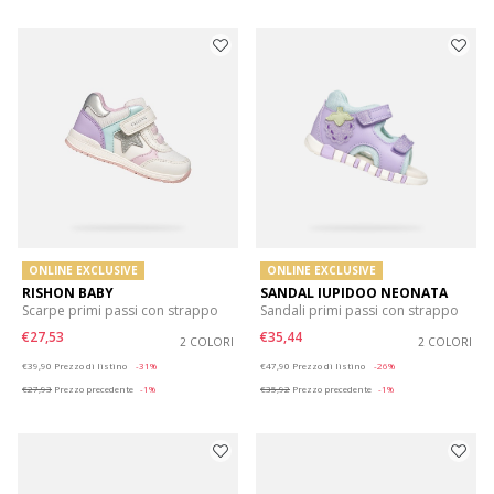
ONLINE EXCLUSIVE
ONLINE EXCLUSIVE
RISHON BABY
SANDAL IUPIDOO NEONATA
Scarpe primi passi con strappo
Sandali primi passi con strappo
€27,53
€35,44
2 COLORI
2 COLORI
Price reduced from
to
Price reduced from
to
€39,90
Prezzo di listino
-31%
€47,90
Prezzo di listino
-26%
€27,93
Prezzo precedente
-1%
€35,92
Prezzo precedente
-1%