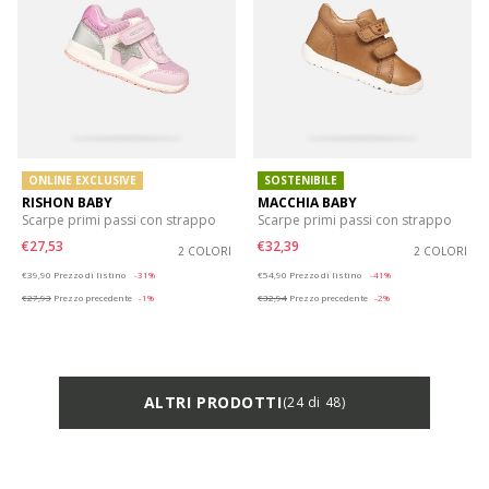
ONLINE EXCLUSIVE
SOSTENIBILE
RISHON BABY
MACCHIA BABY
Scarpe primi passi con strappo
Scarpe primi passi con strappo
€27,53
€32,39
2 COLORI
2 COLORI
Price reduced from
to
Price reduced from
to
€39,90
Prezzo di listino
-31%
€54,90
Prezzo di listino
-41%
€27,93
Prezzo precedente
-1%
€32,94
Prezzo precedente
-2%
ALTRI PRODOTTI
(24 di 48)