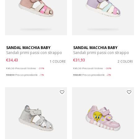
SANDAL MACCHIA BABY
SANDAL MACCHIA BABY
Sandali primi passi con strappo
Sandali primi passi con strappo
€34,43
€31,93
1 COLORE
2 COLORI
Price reduced from
to
Price reduced from
to
€49,90
Prezzo di listino
-31%
€49,90
Prezzo di listino
-36%
€34,93
Prezzo precedente
-1%
€32,43
Prezzo precedente
-2%