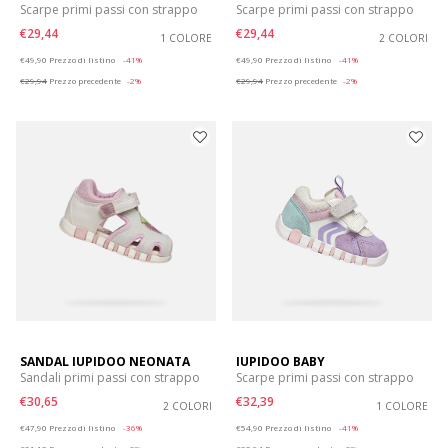
Scarpe primi passi con strappo
Scarpe primi passi con strappo
€29,44
€29,44
1 COLORE
2 COLORI
Price reduced from
to
Price reduced from
to
€49,90
Prezzo di listino
-41%
€49,90
Prezzo di listino
-41%
€29,94
Prezzo precedente
-2%
€29,94
Prezzo precedente
-2%
SANDAL IUPIDOO NEONATA
IUPIDOO BABY
Sandali primi passi con strappo
Scarpe primi passi con strappo
€30,65
€32,39
2 COLORI
1 COLORE
Price reduced from
to
Price reduced from
to
€47,90
Prezzo di listino
-36%
€54,90
Prezzo di listino
-41%