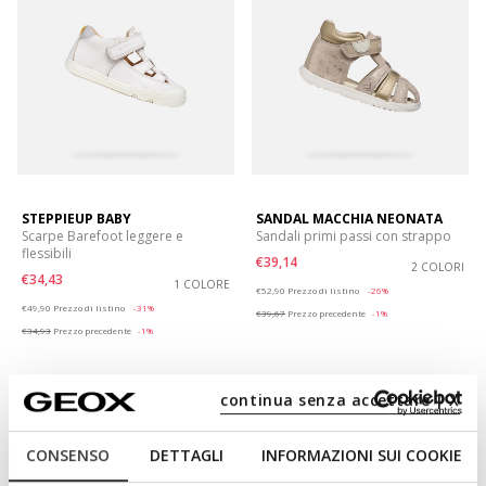
STEPPIEUP BABY
SANDAL MACCHIA NEONATA
Scarpe Barefoot leggere e
Sandali primi passi con strappo
flessibili
€39,14
2 COLORI
€34,43
1 COLORE
Price reduced from
to
€52,90
Prezzo di listino
-26%
Price reduced from
to
€49,90
Prezzo di listino
-31%
€39,67
Prezzo precedente
-1%
€34,93
Prezzo precedente
-1%
continua senza accettare | X
CONSENSO
DETTAGLI
INFORMAZIONI SUI COOKIE