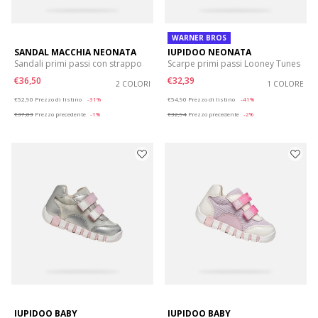
WARNER BROS
SANDAL MACCHIA NEONATA
IUPIDOO NEONATA
Sandali primi passi con strappo
Scarpe primi passi Looney Tunes
€36,50
€32,39
2 COLORI
1 COLORE
Price reduced from
to
Price reduced from
to
€52,90
Prezzo di listino
-31%
€54,90
Prezzo di listino
-41%
€37,03
Prezzo precedente
-1%
€32,94
Prezzo precedente
-2%
IUPIDOO BABY
IUPIDOO BABY