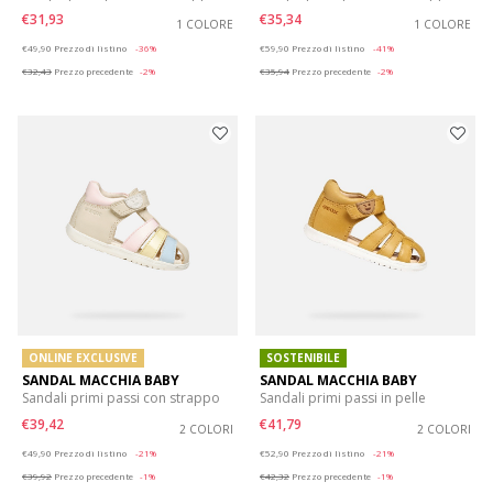
€31,93
€35,34
1 COLORE
1 COLORE
Price reduced from
to
Price reduced from
to
€49,90
Prezzo di listino
-36%
€59,90
Prezzo di listino
-41%
€32,43
Prezzo precedente
-2%
€35,94
Prezzo precedente
-2%
ONLINE EXCLUSIVE
SOSTENIBILE
SANDAL MACCHIA BABY
SANDAL MACCHIA BABY
Sandali primi passi con strappo
Sandali primi passi in pelle
€39,42
€41,79
2 COLORI
2 COLORI
Price reduced from
to
Price reduced from
to
€49,90
Prezzo di listino
-21%
€52,90
Prezzo di listino
-21%
€39,92
Prezzo precedente
-1%
€42,32
Prezzo precedente
-1%