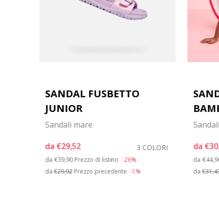
SANDAL FUSBETTO
SAND
JUNIOR
BAM
Sandali mare
Sandali
OLORI
da
€29,52
da
€30
3 COLORI
Price reduced from
to
Price
da
€39,90
Prezzo di listino
-26%
da
€44,9
da
€29,92
Prezzo precedente
-1%
da
€31,4