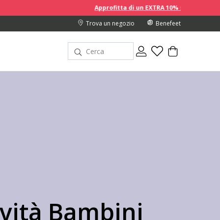
Approfitta di un EXTRA 10% sui prezzi scontati acquistando 2 o più a
Trova un negozio
Benefeet
vità Bambini