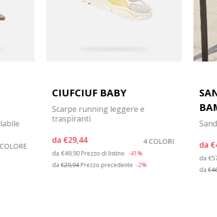
CIUFCIUF BABY
SA
BA
Scarpe running leggere e
traspiranti
labile
Sand
da
€29,44
4 COLORI
da
€
 COLORE
Price reduced from
to
da
€49,90
Prezzo di listino
-41%
Pr
da
€5
da
€29,94
Prezzo precedente
-2%
da
€4