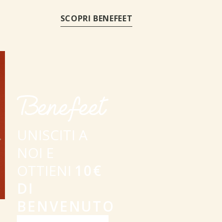
SCOPRI BENEFEET
UNISCITI A
NOI E
OTTIENI
10€
DI
BENVENUTO