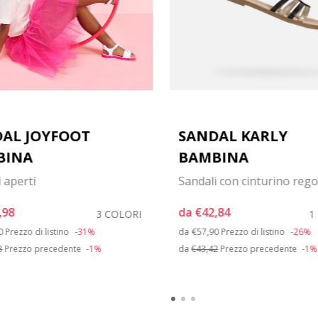
AL JOYFOOT
SANDAL KARLY
BINA
BAMBINA
 aperti
Sandali con cinturino rego
,98
da
€42,84
3 COLORI
1
 reduced from
to
Price reduced from
to
0
Prezzo di listino
-31%
da
€57,90
Prezzo di listino
-26%
3
Prezzo precedente
-1%
da
€43,42
Prezzo precedente
-1%