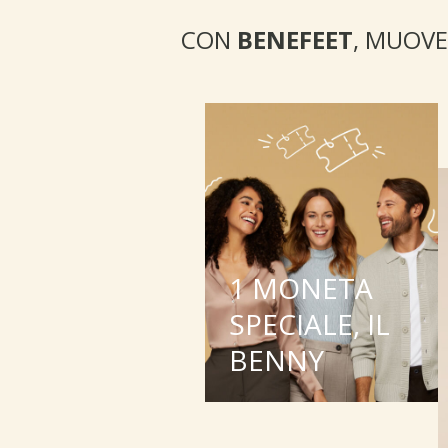
CON
BENEFEET
, MUOVE
1 MONETA
SPECIALE, IL
BENNY