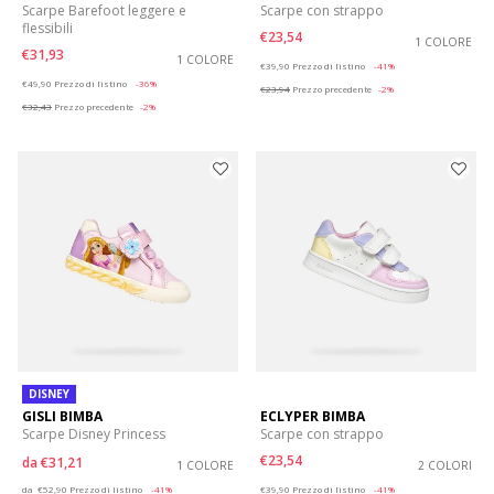
Scarpe Barefoot leggere e
Scarpe con strappo
flessibili
€23,54
1 COLORE
€31,93
1 COLORE
Price reduced from
to
€39,90
Prezzo di listino
-41%
Price reduced from
to
€49,90
Prezzo di listino
-36%
€23,94
Prezzo precedente
-2%
€32,43
Prezzo precedente
-2%
DISNEY
GISLI BIMBA
ECLYPER BIMBA
Scarpe Disney Princess
Scarpe con strappo
€23,54
da
€31,21
1 COLORE
2 COLORI
Price reduced from
to
Price reduced from
to
da
€52,90
Prezzo di listino
-41%
€39,90
Prezzo di listino
-41%