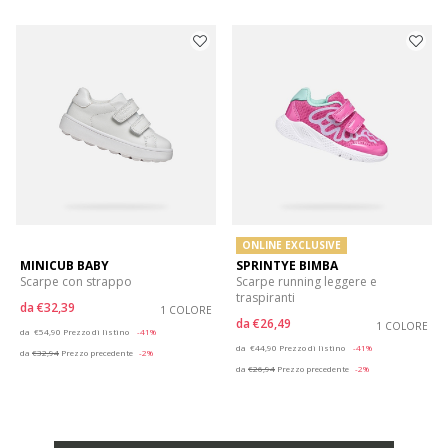
ONLINE EXCLUSIVE
MINICUB BABY
SPRINTYE BIMBA
Scarpe con strappo
Scarpe running leggere e
traspiranti
da
€32,39
1 COLORE
da
€26,49
Price reduced from
to
1 COLORE
da
€54,90
Prezzo di listino
-41%
Price reduced from
to
da
€44,90
Prezzo di listino
-41%
da
€32,94
Prezzo precedente
-2%
da
€26,94
Prezzo precedente
-2%