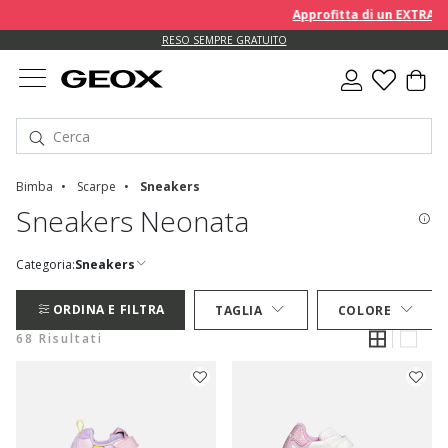
Approfitta di un EXTRA 10% su
RESO SEMPRE GRATUITO
Bimba
Scarpe
Sneakers
Sneakers Neonata
Categoria:
Sneakers
ORDINA E FILTRA
TAGLIA
COLORE
68 Risultati