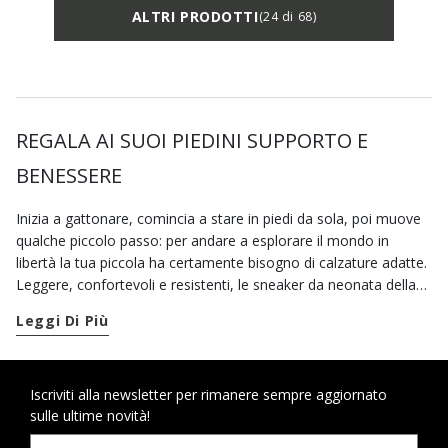
ALTRI PRODOTTI
(24 di 68)
REGALA AI SUOI PIEDINI SUPPORTO E
BENESSERE
Inizia a gattonare, comincia a stare in piedi da sola, poi muove
qualche piccolo passo: per andare a esplorare il mondo in
libertà la tua piccola ha certamente bisogno di calzature adatte.
Leggere, confortevoli e resistenti, le sneaker da neonata della
collezione Geox sono perfette le sue prime avventure. Per
Leggi Di Più
regalare ai suoi piedini tutta la comodità e il supporto che
richiedono in questa fase delicata, occorre un paio di sneaker
primi passi
. Puoi scegliere le tue preferite tra le nostre sneaker
casual dal design accattivante, oppure un paio di sneaker
Iscriviti alla newsletter per rimanere sempre aggiornato
sulle ultime novità!
colorate, decorate con stampe e applicazioni. Per piedini che
non stanno fermi, neanche in pieno inverno, affidati alle sneaker