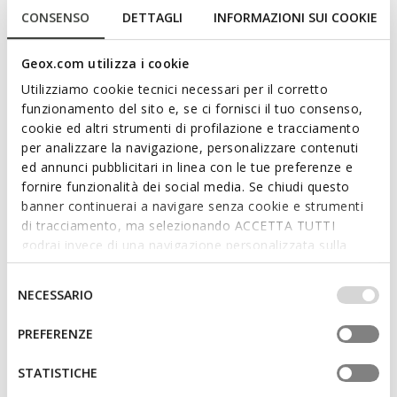
CONSENSO
DETTAGLI
INFORMAZIONI SUI COOKIE
Geox.com utilizza i cookie
Utilizziamo cookie tecnici necessari per il corretto
funzionamento del sito e, se ci fornisci il tuo consenso,
cookie ed altri strumenti di profilazione e tracciamento
CIUFCIUF BABY
IUPIDOO BABY
per analizzare la navigazione, personalizzare contenuti
Scarpe running leggere e
Scarpe primi passi con strappo
traspiranti
ed annunci pubblicitari in linea con le tue preferenze e
€32,39
1 COLORE
fornire funzionalità dei social media. Se chiudi questo
da
€29,44
4 COLORI
Price reduced from
to
€54,90
Prezzo di listino
-41%
banner continuerai a navigare senza cookie e strumenti
Price reduced from
to
da
€49,90
Prezzo di listino
-41%
€32,94
Prezzo precedente
-2%
di tracciamento, ma selezionando ACCETTA TUTTI
da
€29,94
Prezzo precedente
-2%
godrai invece di una navigazione personalizzata sulla
base dei tuoi gusti ed interessi. Selezionando
IMPOSTAZIONI potrai anche scegliere quali cookies ed
Selezione
NECESSARIO
altri strumenti di tracciamento autorizzare. Per maggiori
del
informazioni o per modificare in qualsiasi momento le
consenso
PREFERENZE
tue impostazioni, visita la nostra
cookie policy
.
STATISTICHE