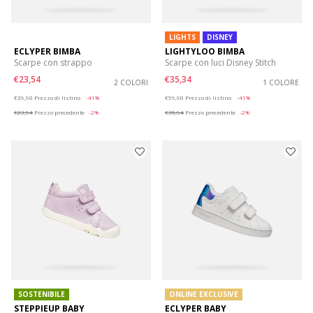
LIGHTS
DISNEY
ECLYPER BIMBA
LIGHTYLOO BIMBA
Scarpe con strappo
Scarpe con luci Disney Stitch
€23,54
€35,34
2 COLORI
1 COLORE
Price reduced from
to
Price reduced from
to
€39,90
Prezzo di listino
-41%
€59,90
Prezzo di listino
-41%
€23,94
Prezzo precedente
-2%
€35,94
Prezzo precedente
-2%
SOSTENIBILE
ONLINE EXCLUSIVE
STEPPIEUP BABY
ECLYPER BABY