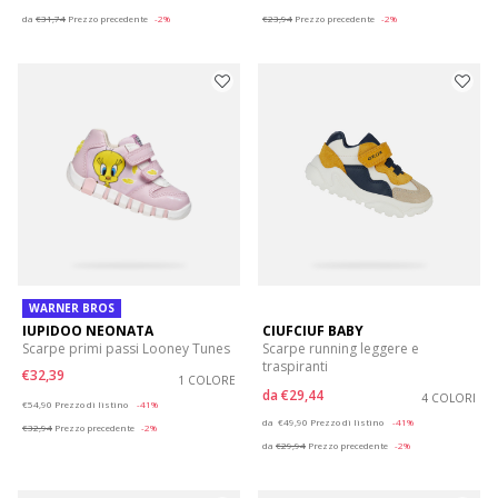
da
€31,74
Prezzo precedente
-2%
€23,94
Prezzo precedente
-2%
WARNER BROS
IUPIDOO NEONATA
CIUFCIUF BABY
Scarpe primi passi Looney Tunes
Scarpe running leggere e
traspiranti
€32,39
1 COLORE
da
€29,44
Price reduced from
to
4 COLORI
€54,90
Prezzo di listino
-41%
Price reduced from
to
da
€49,90
Prezzo di listino
-41%
€32,94
Prezzo precedente
-2%
da
€29,94
Prezzo precedente
-2%