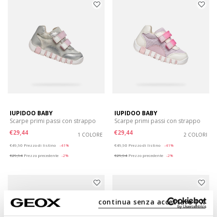
IUPIDOO BABY
IUPIDOO BABY
Scarpe primi passi con strappo
Scarpe primi passi con strappo
€29,44
€29,44
1 COLORE
2 COLORI
Price reduced from
to
Price reduced from
to
€49,90
Prezzo di listino
-41%
€49,90
Prezzo di listino
-41%
€29,94
Prezzo precedente
-2%
€29,94
Prezzo precedente
-2%
continua senza accettare | X