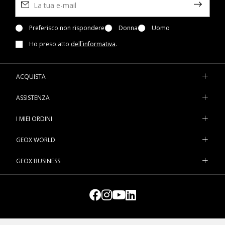
impermeabili. Quelle della linea Amphibiox™ sono a prova di
pioggia e studiate per proteggerla al meglio in caso di
maltempo. E per dare un tocco speciale al suo look, scegli il
Preferisco non rispondere
Donna
Uomo
comfort delle nostre scarpe con LED. Ispirate alle proposte per
Ho preso atto
dell`informativa
.
le bimbe più grandi, le scarpe con le luci sono sempre pronte a
strapparle un sorriso. Visita il nostro e-shop e trova le nuove
sneaker per la tua piccola.
ACQUISTA
ASSISTENZA
I MIEI ORDINI
GEOX WORLD
GEOX BUSINESS