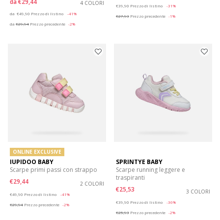
da
€29,44
4 COLORI
Price reduced from
to
€39,90
Prezzo di listino
-31%
Price reduced from
to
da
€49,90
Prezzo di listino
-41%
€27,93
Prezzo precedente
-1%
da
€29,94
Prezzo precedente
-2%
ONLINE EXCLUSIVE
IUPIDOO BABY
SPRINTYE BABY
Scarpe primi passi con strappo
Scarpe running leggere e
traspiranti
€29,44
2 COLORI
€25,53
Price reduced from
to
3 COLORI
€49,90
Prezzo di listino
-41%
Price reduced from
to
€39,90
Prezzo di listino
-36%
€29,94
Prezzo precedente
-2%
€25,93
Prezzo precedente
-2%