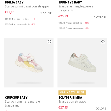
BIGLIA BABY
SPRINTYE BABY
Scarpe primi passi con strappo
Scarpe running leggere e
traspiranti
€35,34
2 COLORI
€25,53
Price reduced from
to
3 COLORI
€59,90
Prezzo di listino
-41%
Price reduced from
to
€39,90
Prezzo di listino
-36%
€35,94
Prezzo precedente
-2%
€25,93
Prezzo precedente
-2%
ONLINE EXCLUSIVE
CIUFCIUF BABY
ECLYPER BIMBA
Scarpe running leggere e
Scarpe con strappo
traspiranti
€27,53
1 COLORE