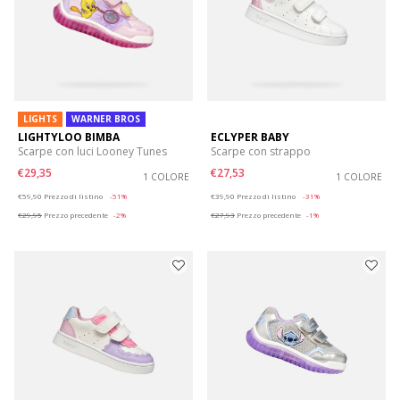
LIGHTS
WARNER BROS
LIGHTYLOO BIMBA
ECLYPER BABY
Scarpe con luci Looney Tunes
Scarpe con strappo
€29,35
€27,53
1 COLORE
1 COLORE
Price reduced from
to
Price reduced from
to
€59,90
Prezzo di listino
-51%
€39,90
Prezzo di listino
-31%
€29,95
Prezzo precedente
-2%
€27,93
Prezzo precedente
-1%