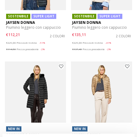
SOSTENIBILE
SUPER LIGHT
SOSTENIBILE
SUPER LIGHT
JAYSEN DONNA
JAYSEN DONNA
Piumino leggero con cappuccio
Piumino leggero con cappuccio
€112,21
€135,11
2 COLORI
2 COLORI
Price reduced from
to
Price reduced from
to
€229,00
Prezzo di listino
-51%
€229,00
Prezzo di listino
-41%
€114,50
Prezzo precedente
-2%
€137,40
Prezzo precedente
-2%
NEW IN
NEW IN
BETTANIE DONNA
JAYSEN DONNA