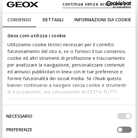
Piumino Lungo
Piumino imbottito
continua senza accettare | X
€300,00
€230,00
3 COLORI
3 COLORI
CONSENSO
DETTAGLI
INFORMAZIONI SUI COOKIE
Geox.com utilizza i cookie
Utilizziamo cookie tecnici necessari per il corretto
funzionamento del sito e, se ci fornisci il tuo consenso,
cookie ed altri strumenti di profilazione e tracciamento
per analizzare la navigazione, personalizzare contenuti
ed annunci pubblicitari in linea con le tue preferenze e
fornire funzionalità dei social media. Se chiudi questo
banner continuerai a navigare senza cookie e strumenti
di tracciamento, ma selezionando ACCETTA TUTTI
NEW IN
NEW IN
godrai invece di una navigazione personalizzata sulla
JAYSEN DONNA
BETTANIE DONNA
Piumino imbottito
Piumino Lungo
base dei tuoi gusti ed interessi. Selezionando
€230,00
€300,00
IMPOSTAZIONI potrai anche scegliere quali cookies ed
Selezione
3 COLORI
3 COLORI
NECESSARIO
altri strumenti di tracciamento autorizzare. Per maggiori
del
informazioni o per modificare in qualsiasi momento le
consenso
PREFERENZE
tue impostazioni, visita la nostra
cookie policy
.