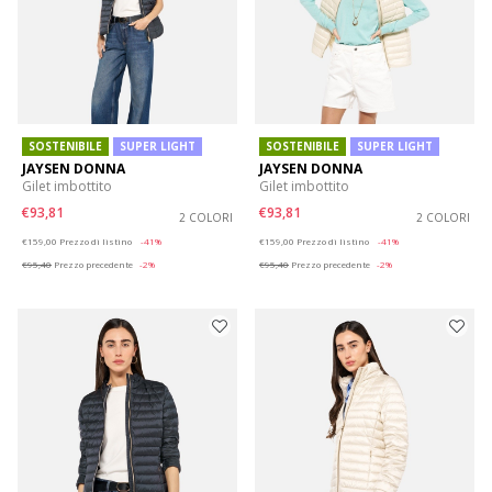
SOSTENIBILE
SUPER LIGHT
SOSTENIBILE
SUPER LIGHT
JAYSEN DONNA
JAYSEN DONNA
Gilet imbottito
Gilet imbottito
€93,81
€93,81
2 COLORI
2 COLORI
Price reduced from
to
Price reduced from
to
€159,00
Prezzo di listino
-41%
€159,00
Prezzo di listino
-41%
€95,40
Prezzo precedente
-2%
€95,40
Prezzo precedente
-2%