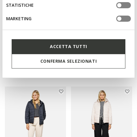
STATISTICHE
MARKETING
ACCETTA TUTTI
NEW IN
NEW IN
BETTANIE DONNA
JAYSEN DONNA
CONFERMA SELEZIONATI
Piumino Lungo
Piumino imbottito
€300,00
€230,00
3 COLORI
3 COLORI