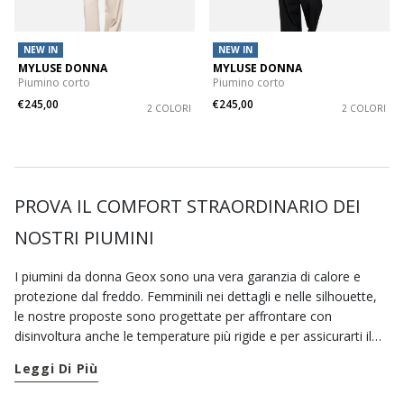
NEW IN
NEW IN
MYLUSE DONNA
MYLUSE DONNA
Piumino corto
Piumino corto
€245,00
€245,00
2 COLORI
2 COLORI
PROVA IL COMFORT STRAORDINARIO DEI
NOSTRI PIUMINI
I piumini da donna Geox sono una vera garanzia di calore e
protezione dal freddo. Femminili nei dettagli e nelle silhouette,
le nostre proposte sono progettate per affrontare con
disinvoltura anche le temperature più rigide e per assicurarti il
massimo comfort ovunque tu vada. Basta dare un’occhiata alla
Leggi Di Più
nostra selezione di
giacche
per trovare dei modelli adatti a ogni
stagione. I nostri piumini corti sono un'ottima soluzione per