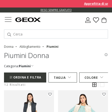
Approfitta di un EXT
RESO SEMPRE GRATUITO
Donna
Abbigliamento
Piumini
Piumini Donna
Categoria:
Piumini
ORDINA E FILTRA
TAGLIA
COLORE
12 Risultati