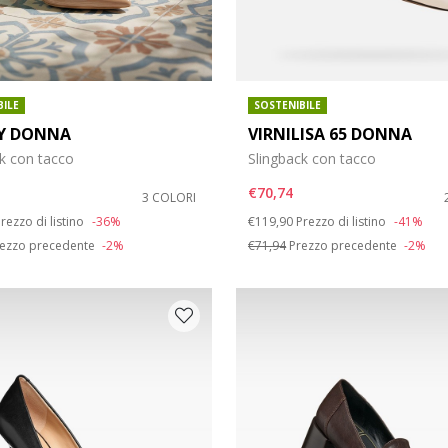
BILE
SOSTENIBILE
Y DONNA
VIRNILISA 65 DONNA
k con tacco
Slingback con tacco
€70,74
3 COLORI
duced from
o
Price reduced from
to
rezzo di listino
-36%
€119,90
Prezzo di listino
-41%
ezzo precedente
-2%
€71,94
Prezzo precedente
-2%