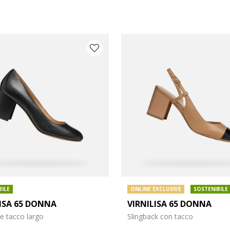
BILE
ONLINE EXCLUSIVE
SOSTENIBILE
LISA 65 DONNA
VIRNILISA 65 DONNA
arpe: 37
e tacco largo
Slingback con tacco
arpe: 39