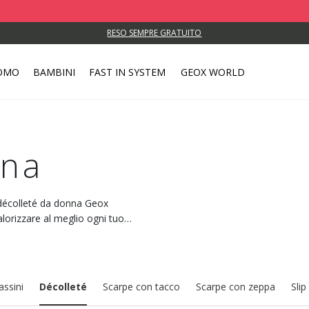
RESO SEMPRE GRATUITO
OMO
BAMBINI
FAST IN SYSTEM
GEOX WORLD
nna
le décolleté da donna Geox
alorizzare al meglio ogni tuo
ssini
Décolleté
Scarpe con tacco
Scarpe con zeppa
Slip