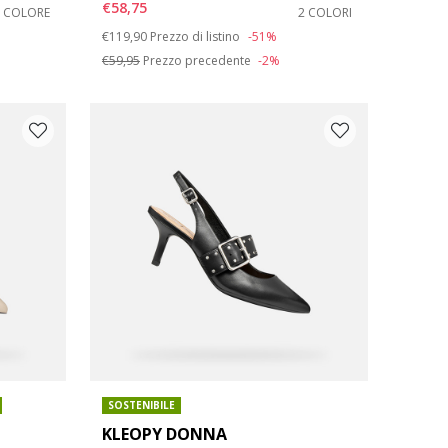
€58,75
1 COLORE
2 COLORI
Price reduced from
to
€119,90
Prezzo di listino
-51%
€59,95
Prezzo precedente
-2%
SOSTENIBILE
KLEOPY DONNA