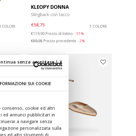
KLEOPY DONNA
Slingback con tacco
€58,75
3 COLORI
1 COLORE
Price reduced from
to
€119,90
Prezzo di listino
-51%
€59,95
Prezzo precedente
-2%
ontinua senza accettare | X
FORMAZIONI SUI COOKIE
uo consenso, cookie ed altri
 ed annunci pubblicitari in
ntinuerai a navigare senza
igazione personalizzata sulla
es ed altri strumenti di