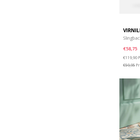
VIRNI
Slingbac
€58,75
Price re
t
€119,90
P
€59,95
Pr