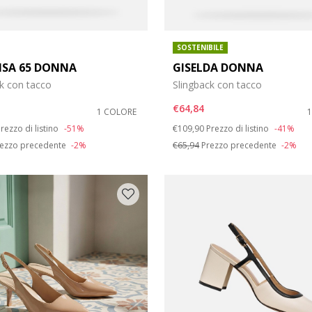
SOSTENIBILE
LISA 65 DONNA
GISELDA DONNA
k con tacco
Slingback con tacco
€64,84
1 COLORE
duced from
o
Price reduced from
to
rezzo di listino
-51%
€109,90
Prezzo di listino
-41%
ezzo precedente
-2%
€65,94
Prezzo precedente
-2%