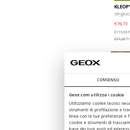
KLEOP
Slingbac
€76,73
Price re
t
€119,90
P
€77,93
Pr
CONSENSO
Geox.com utilizza i cookie
Utilizziamo cookie tecnici nece
strumenti di profilazione e tr
linea con le tue preferenze e 
cookie e strumenti di traccia
base dei tuoi gusti ed interes