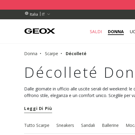
DINI SUPERIORI A 99,00 €
DINI SUPERIORI A 99,00 €
DI RITIRO VICINO A TE.
IT
Italia
SALDI
DONNA
U
Donna
Scarpe
Décolleté
Décolleté Do
Dalle giornate in ufficio alle uscite serali del weekend: 
offrono stile, eleganza e un comfort unico. Sceglile per v
look.
Leggi Di Più
Tutto Scarpe
Sneakers
Sandali
Ballerine
Moca