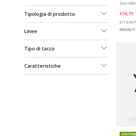
Decollet
€58,75
Tipologia di prodotto
Price re
t
€119,90
P
€59,95
Pr
Linee
Tipo di tacco
Caratteristiche
SOSTENI