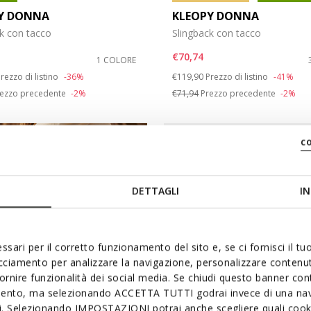
Y DONNA
KLEOPY DONNA
k con tacco
Slingback con tacco
€70,74
1 COLORE
duced from
o
Price reduced from
to
rezzo di listino
-36%
€119,90
Prezzo di listino
-41%
ezzo precedente
-2%
€71,94
Prezzo precedente
-2%
c
DETTAGLI
IN
ssari per il corretto funzionamento del sito e, se ci fornisci il t
acciamento per analizzare la navigazione, personalizzare contenuti
fornire funzionalità dei social media. Se chiudi questo banner co
mento, ma selezionando ACCETTA TUTTI godrai invece di una nav
si. Selezionando IMPOSTAZIONI potrai anche scegliere quali cooki