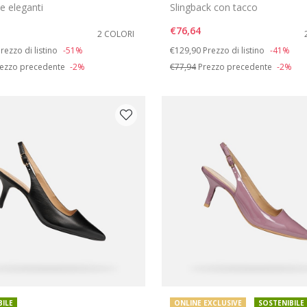
e eleganti
Slingback con tacco
€76,64
2 COLORI
duced from
o
Price reduced from
to
rezzo di listino
-51%
€129,90
Prezzo di listino
-41%
ezzo precedente
-2%
€77,94
Prezzo precedente
-2%
BILE
ONLINE EXCLUSIVE
SOSTENIBILE