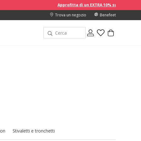
Approfitta di un EXTRA 10% sui prezzi scontati acquistando 2
Trova un negozio
Benefeet
 on
Stivaletti e tronchetti