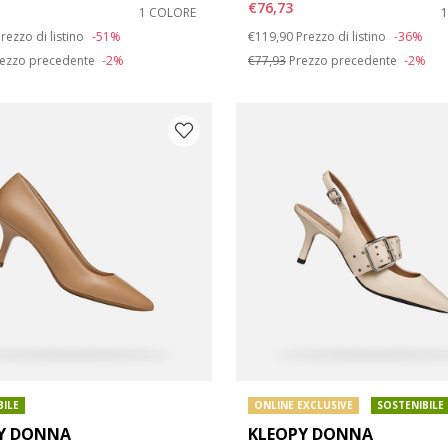
€76,73
1 COLORE
duced from
o
Price reduced from
to
rezzo di listino
-51%
€119,90
Prezzo di listino
-36%
arpe: 42
ezzo precedente
-2%
€77,93
Prezzo precedente
-2%
BILE
ONLINE EXCLUSIVE
SOSTENIBILE
Y DONNA
KLEOPY DONNA