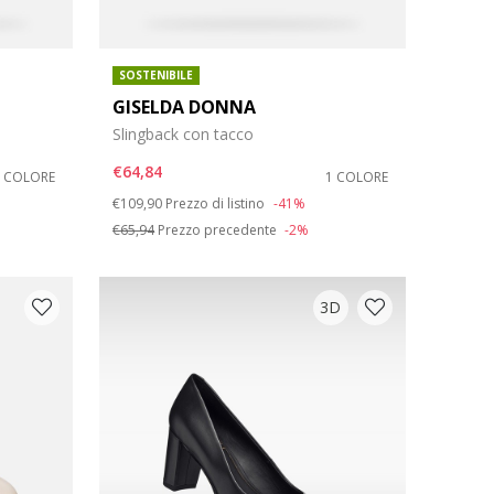
SOSTENIBILE
GISELDA DONNA
Slingback con tacco
€64,84
1 COLORE
1 COLORE
Price reduced from
to
€109,90
Prezzo di listino
-41%
€65,94
Prezzo precedente
-2%
3D