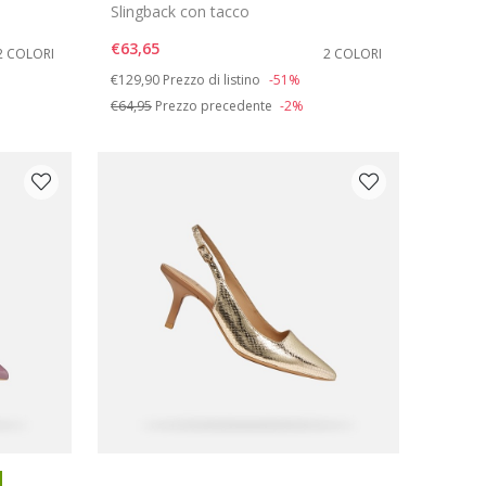
Slingback con tacco
€63,65
2 COLORI
2 COLORI
Price reduced from
to
€129,90
Prezzo di listino
-51%
€64,95
Prezzo precedente
-2%