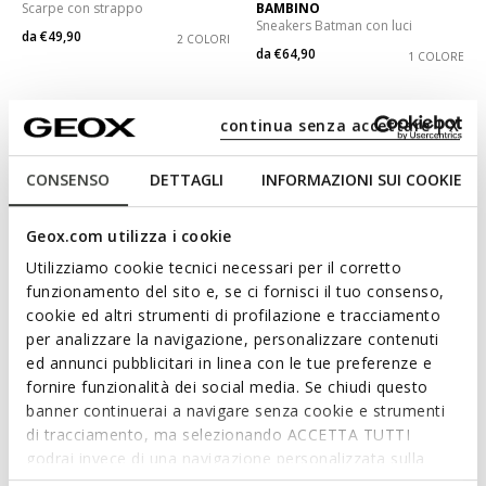
Scarpe con strappo
BAMBINO
Sneakers Batman con luci
da
€49,90
2 COLORI
da
€64,90
1 COLORE
continua senza accettare | X
CONSENSO
DETTAGLI
INFORMAZIONI SUI COOKIE
Geox.com utilizza i cookie
Utilizziamo cookie tecnici necessari per il corretto
funzionamento del sito e, se ci fornisci il tuo consenso,
cookie ed altri strumenti di profilazione e tracciamento
per analizzare la navigazione, personalizzare contenuti
NEW IN
NEW IN
WASHIBA BAMBINO
WASHIBA BAMBINO
ed annunci pubblicitari in linea con le tue preferenze e
Scarpe con strappo
Scarpe con strappo
fornire funzionalità dei social media. Se chiudi questo
da
€49,90
da
€49,90
banner continuerai a navigare senza cookie e strumenti
2 COLORI
2 COLORI
di tracciamento, ma selezionando ACCETTA TUTTI
godrai invece di una navigazione personalizzata sulla
base dei tuoi gusti ed interessi. Selezionando