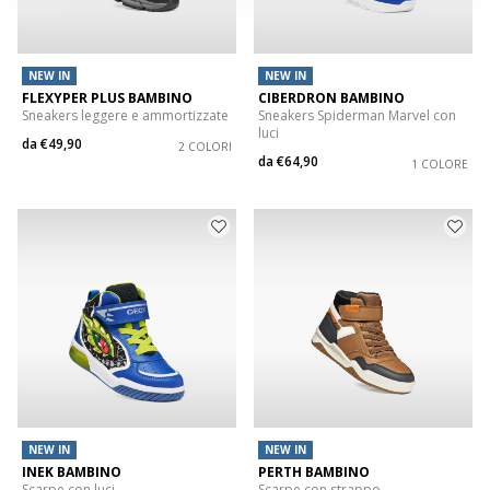
NEW IN
NEW IN
FLEXYPER PLUS BAMBINO
CIBERDRON BAMBINO
Sneakers leggere e ammortizzate
Sneakers Spiderman Marvel con
luci
da
€49,90
2 COLORI
da
€64,90
1 COLORE
NEW IN
NEW IN
INEK BAMBINO
PERTH BAMBINO
Scarpe con luci
Scarpe con strappo