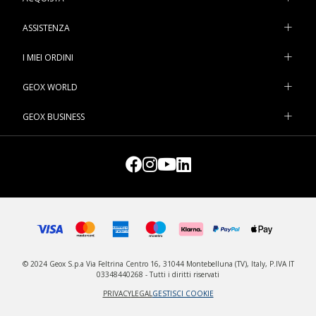
sempre una grande successo tra i più piccoli.
ASSISTENZA
I MIEI ORDINI
GEOX WORLD
GEOX BUSINESS
© 2024 Geox S.p.a Via Feltrina Centro 16, 31044 Montebelluna (TV), Italy, P.IVA IT
03348440268 - Tutti i diritti riservati
PRIVACY
LEGAL
GESTISCI COOKIE