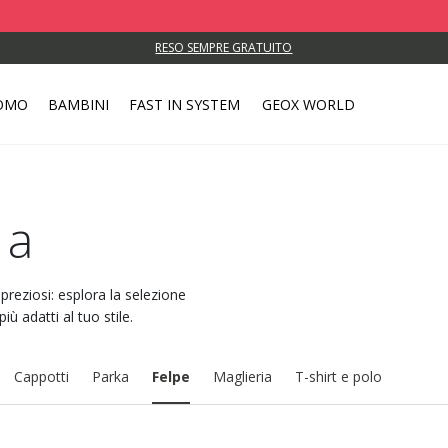
RESO SEMPRE GRATUITO
OMO
BAMBINI
FAST IN SYSTEM
GEOX WORLD
na
 preziosi: esplora la selezione
iù adatti al tuo stile.
Cappotti
Parka
Felpe
Maglieria
T-shirt e polo