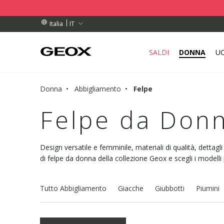
DINI SUPERIORI A 99,00 €
DINI SUPERIORI A 99,00 €
DI RITIRO VICINO A TE.
IT
Italia
SALDI
DONNA
U
Donna
Abbigliamento
Felpe
Felpe da Don
Design versatile e femminile, materiali di qualità, dettagli
di felpe da donna della collezione Geox e scegli i modelli p
Tutto Abbigliamento
Giacche
Giubbotti
Piumini