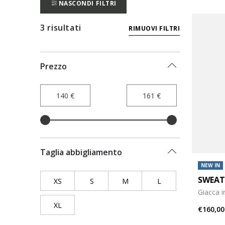
NASCONDI FILTRI
3 risultati
RIMUOVI FILTRI
Prezzo
Taglia abbigliamento
NEW IN
SWEAT
XS
Filtra per Taglia abbigliamento: XS
S
Filtra per Taglia abbigliamento: S
M
Filtra per Taglia abbigliament
L
Filtra per Taglia ab
Giacca i
XL
Filtra per Taglia abbigliamento: XL
€160,00