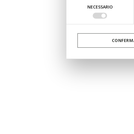
Selezione
NECESSARIO
del
consenso
CONFERMA