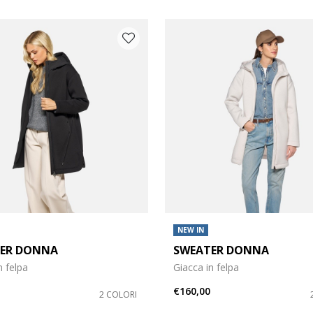
NEW IN
ER DONNA
SWEATER DONNA
o: M
bigliamento: L
n felpa
Giacca in felpa
€160,00
2 COLORI