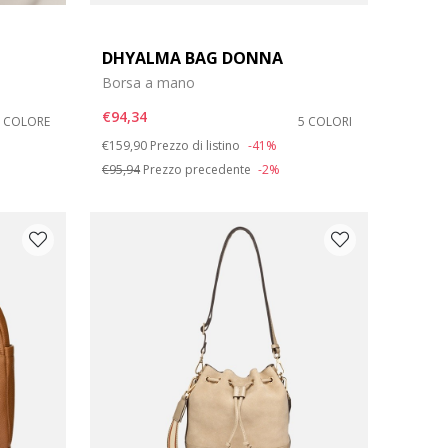
DHYALMA BAG DONNA
Borsa a mano
€94,34
1 COLORE
5 COLORI
Price reduced from
to
€159,90
Prezzo di listino
-41%
€95,94
Prezzo precedente
-2%