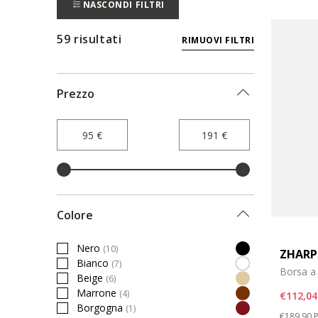
NASCONDI FILTRI
59 risultati
RIMUOVI FILTRI
Prezzo
Colore
Nero
(10)
ZHARP
Filtra per Colore: Nero
Bianco
(7)
Filtra per Colore: Bianco
Borsa a 
Beige
(6)
Filtra per Colore: Beige
Marrone
(4)
€112,04
Filtra per Colore: Marrone
Borgogna
(1)
Price re
t
Filtra per Colore: Borgogna
€189,90
P