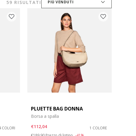
59 RISULTATI
PIÙ VENDUTI
PLUETTE BAG DONNA
Borsa a spalla
€112,04
4 COLORI
1 COLORE
Price reduced from
to
€189,90
Prezzo di listino
-41%