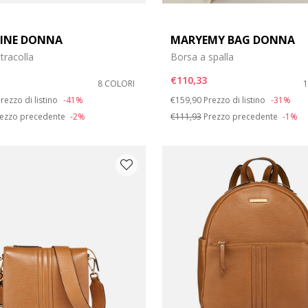
INE DONNA
MARYEMY BAG DONNA
tracolla
Borsa a spalla
€110,33
8 COLORI
duced from
o
Price reduced from
to
rezzo di listino
-41%
€159,90
Prezzo di listino
-31%
ezzo precedente
-2%
€111,93
Prezzo precedente
-1%