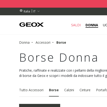
DINI SUPERIORI A 99,00 €
DINI SUPERIORI A 99,00 €
DI RITIRO VICINO A TE.
IT
Italia
SALDI
DONNA
U
Donna
Accessori
Borse
Borse Donna
Pratiche, raffinate e realizzate con i pellami della migliore
di borse da Geox e scopri i modelli da indossare tutto il g
Tutto Accessori
Borse
Calzini
Cinture
Portafo