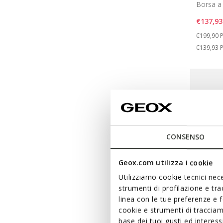
Borsa a 
€137,93
Price re
t
€199,90
P
€139,93
P
CONSENSO
Geox.com utilizza i cookie
Utilizziamo cookie tecnici nece
strumenti di profilazione e tr
linea con le tue preferenze e 
cookie e strumenti di traccia
base dei tuoi gusti ed interes