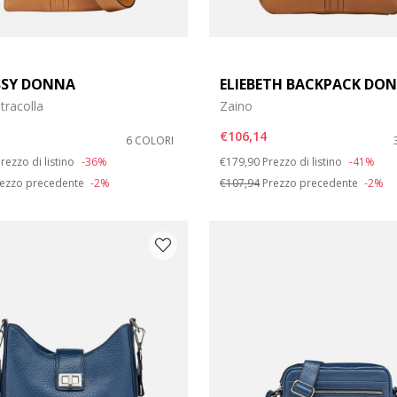
SSY DONNA
ELIEBETH BACKPACK DO
tracolla
Zaino
€106,14
6 COLORI
duced from
o
Price reduced from
to
rezzo di listino
-36%
€179,90
Prezzo di listino
-41%
ezzo precedente
-2%
€107,94
Prezzo precedente
-2%