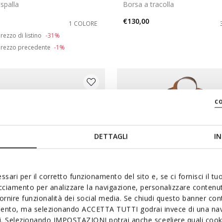
spalla
Borsa a tracolla
€130,00
1 COLORE
duced from
o
rezzo di listino
-31%
rezzo precedente
-1%
c
DETTAGLI
IN
ssari per il corretto funzionamento del sito e, se ci fornisci il t
acciamento per analizzare la navigazione, personalizzare contenuti
fornire funzionalità dei social media. Se chiudi questo banner co
mento, ma selezionando ACCETTA TUTTI godrai invece di una nav
si. Selezionando IMPOSTAZIONI potrai anche scegliere quali cooki