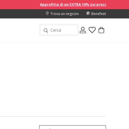
Approfitta di un EXTRA 10% sui prezzi scontati acquistando 2 o più 
Trova un negozio
Benefeet