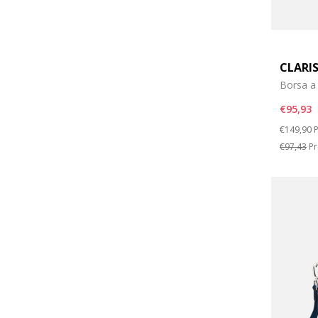
CLARI
Borsa a 
€95,93
Price re
t
€149,90
P
€97,43
Pr