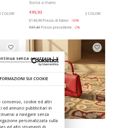
Borsa a mano
€95,93
3 COLORI
2 COLORI
Price reduced from
to
€149,90
Prezzo di listino
-36%
€97,43
Prezzo precedente
-2%
ontinua senza accettare | X
FORMAZIONI SUI COOKIE
uo consenso, cookie ed altri
 ed annunci pubblicitari in
ntinuerai a navigare senza
igazione personalizzata sulla
es ed altri strumenti di