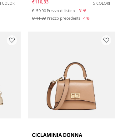
€110,33
4 COLORI
5 COLORI
Price reduced from
to
€159,90
Prezzo di listino
-31%
€111,93
Prezzo precedente
-1%
CICLAMINIA DONNA