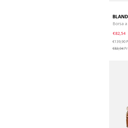
BLAND
Borsa a 
€82,54
Price re
t
€139,90
P
€83,94
Pr