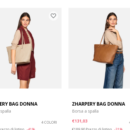
ERY BAG DONNA
ZHARPERY BAG DONNA
spalla
Borsa a spalla
€131,03
4 COLORI
duced from
o
Price reduced from
to
rezzo di listino
-41%
€189,90
Prezzo di listino
-31%