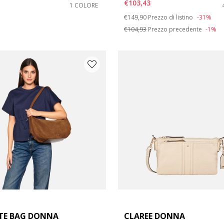
€103,43
1 COLORE
Price reduced from
to
€149,90
Prezzo di listino
-31%
€104,93
Prezzo precedente
-1%
TE BAG DONNA
CLAREE DONNA