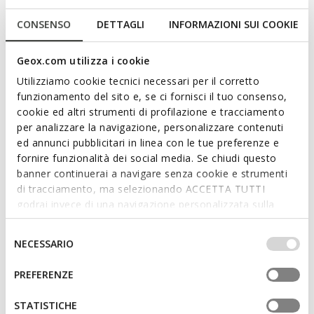
morbidissima, in pelle bottalata nera, la rendono un
accessorio indispensabile nel guardaroba di ogni donna per
CONSENSO
DETTAGLI
INFORMAZIONI SUI COOKIE
risolvere con disinvoltura anche i look day-to-night.
CODICE PRODOTTO:
D26KRA00046C9999
Leggi di più
Geox.com utilizza i cookie
Utilizziamo cookie tecnici necessari per il corretto
funzionamento del sito e, se ci fornisci il tuo consenso,
Caratteristiche
cookie ed altri strumenti di profilazione e tracciamento
per analizzare la navigazione, personalizzare contenuti
Dimensioni: H: 19 cm, L: 22 cm, W: 7 cm
ed annunci pubblicitari in linea con le tue preferenze e
Dettagli esterni: portachiavi removibile, tracolla
fornire funzionalità dei social media. Se chiudi questo
removibile
banner continuerai a navigare senza cookie e strumenti
di tracciamento, ma selezionando ACCETTA TUTTI
Dettagli interni: 2 tasche interne
godrai invece di una navigazione personalizzata sulla
base dei tuoi gusti ed interessi. Selezionando
Tracolla regolabile
IMPOSTAZIONI potrai anche scegliere quali cookies ed
Selezione
NECESSARIO
Indosso a spalla
altri strumenti di tracciamento autorizzare. Per maggiori
del
informazioni o per modificare in qualsiasi momento le
consenso
Chiusura con zip
PREFERENZE
tue impostazioni, visita la nostra
cookie policy
.
Accessori metallici color oro chiaro
STATISTICHE