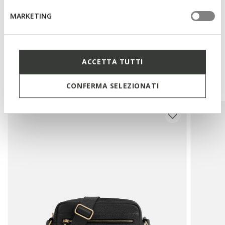
MARKETING
Materiali
ACCETTA TUTTI
Potrebbe piacerti anche
CONFERMA SELEZIONATI