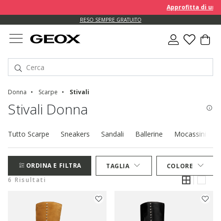
Approfitta di un E
RESO SEMPRE GRATUITO
Donna
Scarpe
Stivali
Stivali Donna
Tutto Scarpe
Sneakers
Sandali
Ballerine
Mocassini
D
ORDINA E FILTRA
TAGLIA
COLORE
6 Risultati