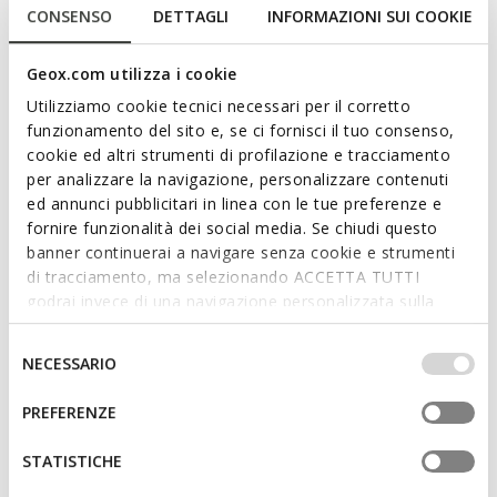
CONSENSO
DETTAGLI
INFORMAZIONI SUI COOKIE
Geox.com utilizza i cookie
WATERPROOF
Utilizziamo cookie tecnici necessari per il corretto
NORIZE DONNA
CAMEXIA ABX DONNA
Stivali alti
Stivali impermeabili
funzionamento del sito e, se ci fornisci il tuo consenso,
cookie ed altri strumenti di profilazione e tracciamento
€200,00
€220,00
1 COLORE
1 COLORE
per analizzare la navigazione, personalizzare contenuti
ed annunci pubblicitari in linea con le tue preferenze e
fornire funzionalità dei social media. Se chiudi questo
banner continuerai a navigare senza cookie e strumenti
di tracciamento, ma selezionando ACCETTA TUTTI
godrai invece di una navigazione personalizzata sulla
base dei tuoi gusti ed interessi. Selezionando
IMPOSTAZIONI potrai anche scegliere quali cookies ed
Selezione
NECESSARIO
altri strumenti di tracciamento autorizzare. Per maggiori
del
informazioni o per modificare in qualsiasi momento le
consenso
PREFERENZE
tue impostazioni, visita la nostra
cookie policy
.
STATISTICHE
CAMEXIA DONNA
NORIZE DONNA
Stivali tacco basso
Stivali alti