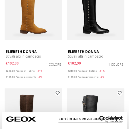
ELIEBETH DONNA
ELIEBETH DONNA
Stivali alti in camoscio
Stivali alti in camoscio
€102,90
€102,90
1 COLORE
1 COLORE
Price reduced from
to
Price reduced from
to
€210,00
Prezzo di listino
-51%
€210,00
Prezzo di listino
-51%
€105,00
Prezzo precedente
-2%
€105,00
Prezzo precedente
-2%
continua senza accettare | X