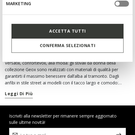
MARKETING
€210,00
€200,00
1 COLORE
1 COLORE
ACCETTA TUTTI
CONIUGA COMFORT E STILE IN OGNI
CONFERMA SELEZIONATI
OCCASIONE
Versatili, confortevoli, alla moda: gli stivali da donna della
collezione Geox sono realizzati con materiali di qualità per
garantirti il massimo benessere dall’alba al tramonto. Dagli
anfibi in stile street ai modelli con il tacco largo e comodo:
durante il giorno non c’è niente di meglio dei nostri stivali casual
Leggi Di Più
per affrontare i ritmi quotidiani. Gli stivali neri sono sempre una
scelta azzeccata, perfetti sia con i look monocromatici che con
gli abbinamenti più colorati. Ma prova anche i nostri stivali in
cuoio: rimarrai sorpresa dalla loro versatilità. Di sera, invece,
Iscriviti alla newsletter per rimanere sempre aggiornato
sulle ultime novità!
scegli un paio di stivali o
stivaletti
eleganti per completare con il
miglior comfort possibile i tuoi outfit più femminili. In pelle liscia,