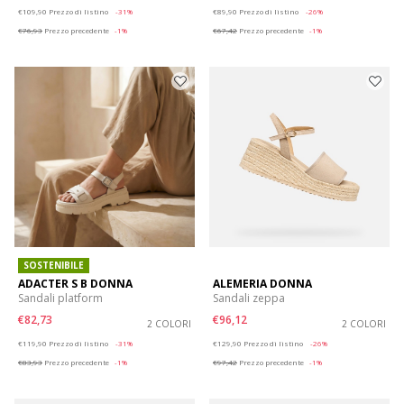
Price reduced from
to
Price reduced from
to
€109,90
Prezzo di listino
-31%
€89,90
Prezzo di listino
-26%
€76,93
Prezzo precedente
-1%
€67,42
Prezzo precedente
-1%
SOSTENIBILE
ADACTER S B DONNA
ALEMERIA DONNA
Sandali platform
Sandali zeppa
€82,73
€96,12
2 COLORI
2 COLORI
Price reduced from
to
Price reduced from
to
€119,90
Prezzo di listino
-31%
€129,90
Prezzo di listino
-26%
€83,93
Prezzo precedente
-1%
€97,42
Prezzo precedente
-1%