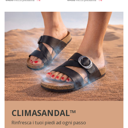
€76,93
Prezzo precedente
-1%
€71,92
Prezzo precedente
-1%
CLIMASANDAL™
Rinfresca i tuoi piedi ad ogni passo