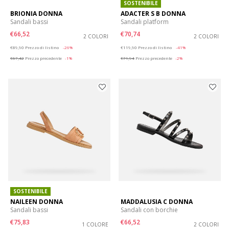
SOSTENIBILE
BRIONIA DONNA
ADACTER S B DONNA
Sandali bassi
Sandali platform
€66,52
€70,74
2 COLORI
2 COLORI
Price reduced from
to
Price reduced from
to
€89,90
Prezzo di listino
-26%
€119,90
Prezzo di listino
-41%
€67,42
Prezzo precedente
-1%
€71,94
Prezzo precedente
-2%
SOSTENIBILE
NAILEEN DONNA
MADDALUSIA C DONNA
Sandali bassi
Sandali con borchie
€75,83
€66,52
1 COLORE
2 COLORI