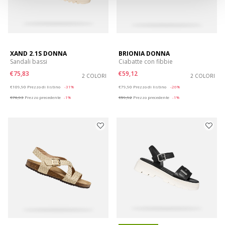
XAND 2.1S DONNA
BRIONIA DONNA
Sandali bassi
Ciabatte con fibbie
€75,83
€59,12
2 COLORI
2 COLORI
Price reduced from
to
Price reduced from
to
€109,90
Prezzo di listino
-31%
€79,90
Prezzo di listino
-26%
€76,93
Prezzo precedente
-1%
€59,92
Prezzo precedente
-1%