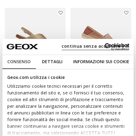
continua senza accettare | X
CONSENSO
DETTAGLI
INFORMAZIONI SUI COOKIE
ONLINE EXCLUSIVE
Geox.com utilizza i cookie
SOZY PLUS DONNA
LAMPEDUSA DONNA
Utilizziamo cookie tecnici necessari per il corretto
Sandali bassi
Espadrillas
funzionamento del sito e, se ci fornisci il tuo consenso,
€71,02
€70,33
1 COLORE
2 COLORI
cookie ed altri strumenti di profilazione e tracciamento
Price reduced from
to
Price reduced from
to
€89,90
Prezzo di listino
-21%
€109,90
Prezzo di listino
-36%
per analizzare la navigazione, personalizzare contenuti
€71,92
Prezzo precedente
-1%
€71,43
Prezzo precedente
-2%
ed annunci pubblicitari in linea con le tue preferenze e
fornire funzionalità dei social media. Se chiudi questo
banner continuerai a navigare senza cookie e strumenti
di tracciamento, ma selezionando ACCETTA TUTTI