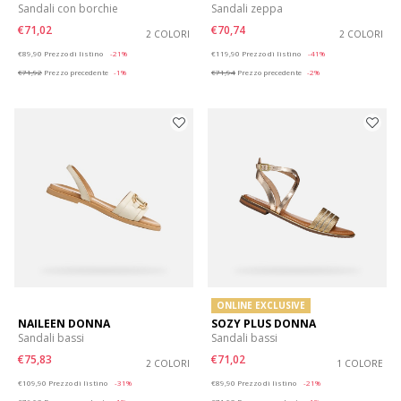
Sandali con borchie
Sandali zeppa
€71,02
€70,74
2 COLORI
2 COLORI
Price reduced from
to
Price reduced from
to
€89,90
Prezzo di listino
-21%
€119,90
Prezzo di listino
-41%
€71,92
Prezzo precedente
-1%
€71,94
Prezzo precedente
-2%
ONLINE EXCLUSIVE
NAILEEN DONNA
SOZY PLUS DONNA
Sandali bassi
Sandali bassi
€75,83
€71,02
2 COLORI
1 COLORE
Price reduced from
to
Price reduced from
to
€109,90
Prezzo di listino
-31%
€89,90
Prezzo di listino
-21%