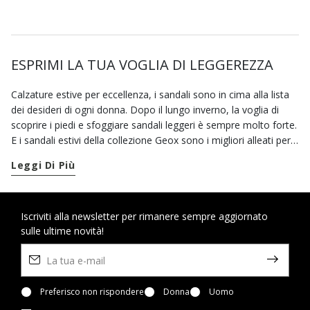
ESPRIMI LA TUA VOGLIA DI LEGGEREZZA
Calzature estive per eccellenza, i sandali sono in cima alla lista
dei desideri di ogni donna. Dopo il lungo inverno, la voglia di
scoprire i piedi e sfoggiare sandali leggeri è sempre molto forte.
E i sandali estivi della collezione Geox sono i migliori alleati per
una stagione calda da vivere in totale libertà. La nostra
Leggi Di Più
selezione di sandali comodi è progettata proprio per questo:
offrirti benessere e stile da mattina a sera. Appena sboccia la
primavera, arriva il momento dei sandali aperti, con i nostri
modelli progettati per avvolgere il piede senza costringerlo in
Iscriviti alla newsletter per rimanere sempre aggiornato
sulle ultime novità!
ogni momento della giornata. In questo periodo l’agenda si
riempie di inviti a feste e cerimonie: affidati alla nostra selezione
di sandali eleganti e di sandali con tacco, per esaltare al meglio i
tuoi look più raffinati senza mai rinunciare al benessere. Quando
il sole splende, si passa più tempo all’aria aperta: i nostri sandali
Preferisco non rispondere
Donna
Uomo
casual traspiranti sono perfetti per lunghe camminate