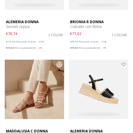
ALEMERIA DONNA
BRIONIA R DONNA
Sandali zeppa
Ciabatte con fibbie
€70,74
€71,02
2 COLORI
1 COLORE
Price reduced from
to
Price reduced from
to
€119,90
Prezzo di listino
-41%
€89,90
Prezzo di listino
-21%
€71,94
Prezzo precedente
-2%
€71,92
Prezzo precedente
-1%
MADDALUSIA C DONNA
ALEMERIA DONNA