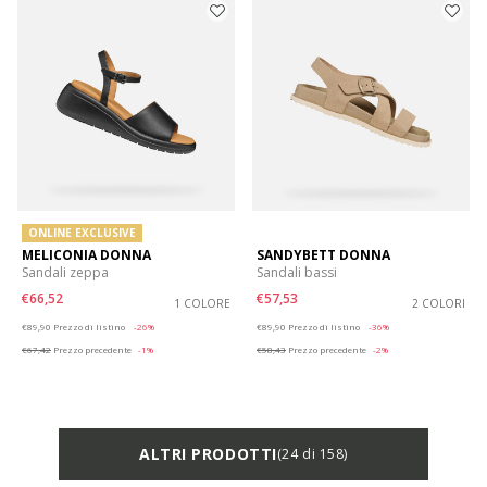
ONLINE EXCLUSIVE
MELICONIA DONNA
SANDYBETT DONNA
Sandali zeppa
Sandali bassi
€66,52
€57,53
1 COLORE
2 COLORI
Price reduced from
to
Price reduced from
to
€89,90
Prezzo di listino
-26%
€89,90
Prezzo di listino
-36%
€67,42
Prezzo precedente
-1%
€58,43
Prezzo precedente
-2%
ALTRI PRODOTTI
(24 di 158)