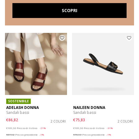
SCOPRI
SOSTENIBILE
ADELASH DONNA
NAILEEN DONNA
Sandali bassi
Sandali bassi
€86,82
€75,83
2 COLORI
2 COLORI
Price reduced from
to
Price reduced from
to
€109,90
Prezzo di listino
-21%
€109,90
Prezzo di listino
-31%
€87,92
Prezzo precedente
-1%
€76,93
Prezzo precedente
-1%