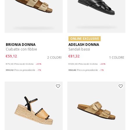
ONLINE EXCLUSIVE
BRIONIA DONNA
ADELASH DONNA
Ciabatte con fibbie
Sandali bassi
€59,12
€81,32
2 COLORI
1 COLORE
Price reduced from
to
Price reduced from
to
€79,90
Prezzo di listino
-26%
€109,90
Prezzo di listino
-26%
€59,92
Prezzo precedente
-1%
€82,42
Prezzo precedente
-1%