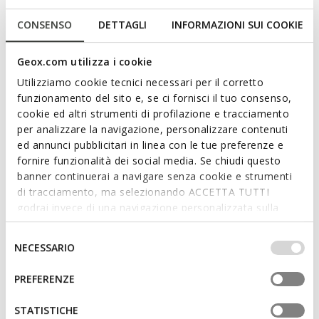
nera. Dotata di tre scomparti e diverse tasche interne ed
esterne, Claree è un accessorio ideale per la vita in città e per
CONSENSO
DETTAGLI
INFORMAZIONI SUI COOKIE
l'ufficio.
CODICE PRODOTTO:
D46ZCA00046C9999
Leggi di più
Geox.com utilizza i cookie
Utilizziamo cookie tecnici necessari per il corretto
funzionamento del sito e, se ci fornisci il tuo consenso,
Caratteristiche
cookie ed altri strumenti di profilazione e tracciamento
per analizzare la navigazione, personalizzare contenuti
Dimensioni: H: 15 cm, L: 24 cm, W: 8 cm
ed annunci pubblicitari in linea con le tue preferenze e
Dettagli esterni: 2 tasche esterne, portachiavi
fornire funzionalità dei social media. Se chiudi questo
removibile, tracolla removibile
banner continuerai a navigare senza cookie e strumenti
di tracciamento, ma selezionando ACCETTA TUTTI
Dettagli interni: 2 tasche interne
godrai invece di una navigazione personalizzata sulla
base dei tuoi gusti ed interessi. Selezionando
Tracolla regolabile
IMPOSTAZIONI potrai anche scegliere quali cookies ed
Selezione
NECESSARIO
Indosso a spalla
altri strumenti di tracciamento autorizzare. Per maggiori
del
informazioni o per modificare in qualsiasi momento le
consenso
Chiusura con zip
PREFERENZE
tue impostazioni, visita la nostra
cookie policy
.
Accessori metallici color oro chiaro
STATISTICHE