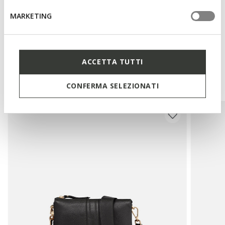
MARKETING
Materiali
ACCETTA TUTTI
Potrebbe piacerti anche
CONFERMA SELEZIONATI