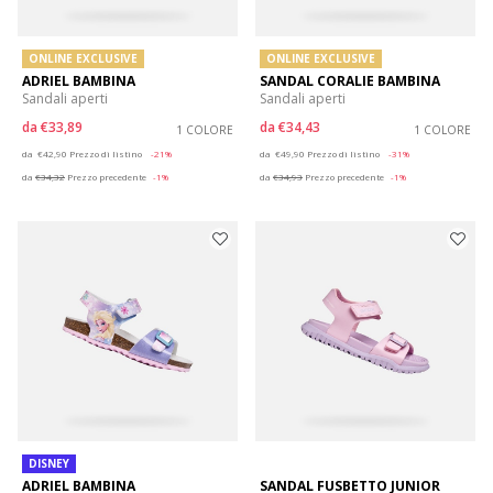
ONLINE EXCLUSIVE
ONLINE EXCLUSIVE
ADRIEL BAMBINA
SANDAL CORALIE BAMBINA
Sandali aperti
Sandali aperti
da
€33,89
da
€34,43
1 COLORE
1 COLORE
Price reduced from
to
Price reduced from
to
da
€42,90
Prezzo di listino
-21%
da
€49,90
Prezzo di listino
-31%
da
€34,32
Prezzo precedente
-1%
da
€34,93
Prezzo precedente
-1%
DISNEY
ADRIEL BAMBINA
SANDAL FUSBETTO JUNIOR