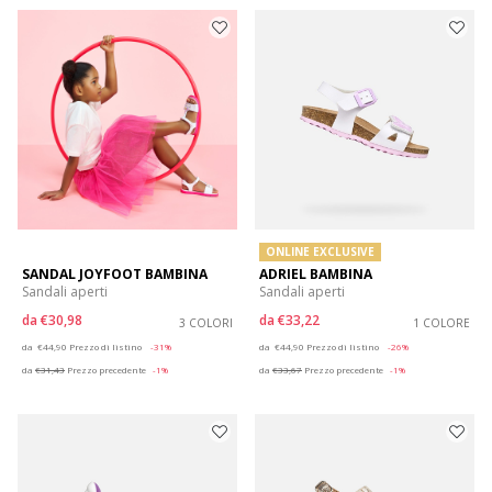
ONLINE EXCLUSIVE
SANDAL JOYFOOT BAMBINA
ADRIEL BAMBINA
Sandali aperti
Sandali aperti
da
€30,98
da
€33,22
3 COLORI
1 COLORE
Price reduced from
to
Price reduced from
to
da
€44,90
Prezzo di listino
-31%
da
€44,90
Prezzo di listino
-26%
da
€31,43
Prezzo precedente
-1%
da
€33,67
Prezzo precedente
-1%