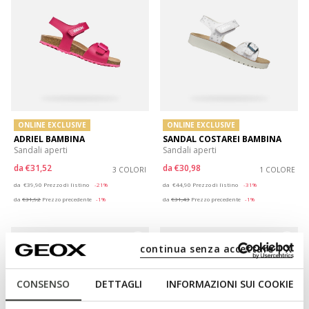
ONLINE EXCLUSIVE
ONLINE EXCLUSIVE
ADRIEL BAMBINA
SANDAL COSTAREI BAMBINA
Sandali aperti
Sandali aperti
da
€31,52
da
€30,98
3 COLORI
1 COLORE
Price reduced from
to
Price reduced from
to
da
€39,90
Prezzo di listino
-21%
da
€44,90
Prezzo di listino
-31%
da
€31,92
Prezzo precedente
-1%
da
€31,43
Prezzo precedente
-1%
continua senza accettare | X
CONSENSO
DETTAGLI
INFORMAZIONI SUI COOKIE