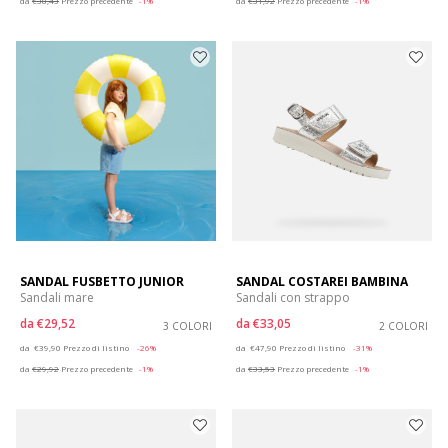
da
€38,43
Prezzo precedente
-1%
da
€31,92
Prezzo precedente
-1%
SANDAL FUSBETTO JUNIOR
SANDAL COSTAREI BAMBINA
Sandali mare
Sandali con strappo
da
€29,52
da
€33,05
3 COLORI
2 COLORI
Price reduced from
to
Price reduced from
to
da
€39,90
Prezzo di listino
-26%
da
€47,90
Prezzo di listino
-31%
da
€29,92
Prezzo precedente
-1%
da
€33,53
Prezzo precedente
-1%