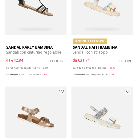
ONLINE EXCLUSIVE
SANDAL KARLY BAMBINA
SANDAL HAITI BAMBINA
Sandali con cinturino regolabile
Sandali con strappo
da
€42,84
da
€31,74
1 COLORE
1 COLORE
Price reduced from
to
Price reduced from
to
da
€57,90
Prezzo di listino
-26%
da
€42,90
Prezzo di listino
-26%
da
€43,42
Prezzo precedente
-1%
da
€32,17
Prezzo precedente
-1%