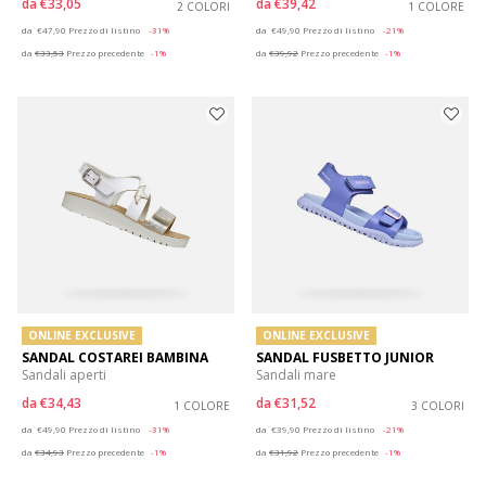
da
€33,05
da
€39,42
2 COLORI
1 COLORE
Price reduced from
to
Price reduced from
to
da
€47,90
Prezzo di listino
-31%
da
€49,90
Prezzo di listino
-21%
da
€33,53
Prezzo precedente
-1%
da
€39,92
Prezzo precedente
-1%
ONLINE EXCLUSIVE
ONLINE EXCLUSIVE
SANDAL COSTAREI BAMBINA
SANDAL FUSBETTO JUNIOR
Sandali aperti
Sandali mare
da
€34,43
da
€31,52
1 COLORE
3 COLORI
Price reduced from
to
Price reduced from
to
da
€49,90
Prezzo di listino
-31%
da
€39,90
Prezzo di listino
-21%
da
€34,93
Prezzo precedente
-1%
da
€31,92
Prezzo precedente
-1%