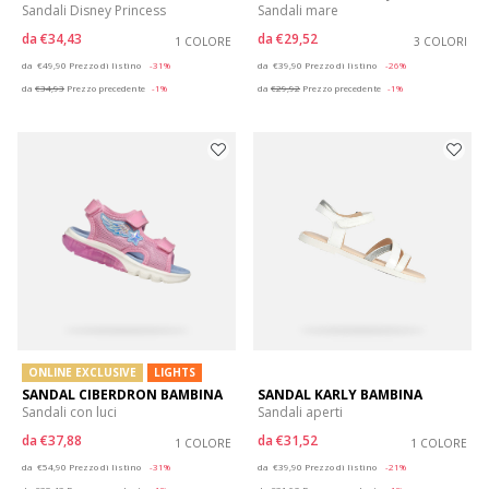
Sandali Disney Princess
Sandali mare
da
€34,43
da
€29,52
1 COLORE
3 COLORI
Price reduced from
to
Price reduced from
to
da
€49,90
Prezzo di listino
-31%
da
€39,90
Prezzo di listino
-26%
da
€34,93
Prezzo precedente
-1%
da
€29,92
Prezzo precedente
-1%
ONLINE EXCLUSIVE
LIGHTS
SANDAL CIBERDRON BAMBINA
SANDAL KARLY BAMBINA
Sandali con luci
Sandali aperti
da
€37,88
da
€31,52
1 COLORE
1 COLORE
Price reduced from
to
Price reduced from
to
da
€54,90
Prezzo di listino
-31%
da
€39,90
Prezzo di listino
-21%