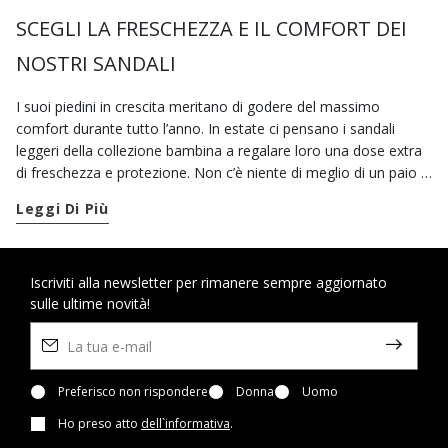
SCEGLI LA FRESCHEZZA E IL COMFORT DEI
NOSTRI SANDALI
I suoi piedini in crescita meritano di godere del massimo
comfort durante tutto l’anno. In estate ci pensano i sandali
leggeri della collezione bambina a regalare loro una dose extra
di freschezza e protezione. Non c’è niente di meglio di un paio di
sandali aperti Geox per affrontare con leggerezza tutte le nuove
Leggi Di Più
avventure che la aspettano. Se sei alla ricerca di sandali estivi e
alla moda, qui sei nel posto giusto. La collezione di sandali da
bimba Geox include, infatti, una grande scelta di modelli creati
per consentirle di vivere la stagione più bella dell’anno in
Iscriviti alla newsletter per rimanere sempre aggiornato
sulle ultime novità!
assoluta libertà. Per giocare ai centri estivi, per correre al parco,
per godersi i primi weekend in spiaggia: i nostri sandali casual si
prestano a un’infinità di abbinamenti. Grazie alla calzata
regolabile assicurano stile e supporto ai suoi piedini da mattina
a sera. Se vuoi delle scarpe estive comode, colorate e di
Preferisco non rispondere
Donna
Uomo
tendenza, prova il comfort dei
sandali Disney
traspiranti. Adatti
Ho preso atto
dell`informativa
.
a un uso quotidiano, perfetti anche per andare a scuola e in