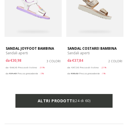
SANDAL JOYFOOT BAMBINA
SANDAL COSTAREI BAMBINA
Sandali aperti
Sandali aperti
da
€30,98
da
€37,84
3 COLORI
2 COLORI
Price reduced from
to
Price reduced from
to
da
€44,90
Prezzo di listino
-31%
da
€47,90
Prezzo di listino
-21%
da
€31,43
Prezzo precedente
-1%
da
€38,32
Prezzo precedente
-1%
ALTRI PRODOTTI
(24 di 60)