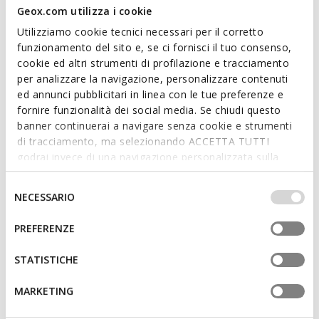
Geox.com utilizza i cookie
Utilizziamo cookie tecnici necessari per il corretto
funzionamento del sito e, se ci fornisci il tuo consenso,
cookie ed altri strumenti di profilazione e tracciamento
ONLINE EXCLUSIVE
per analizzare la navigazione, personalizzare contenuti
ADRIEL BAMBINA
ADRIEL BAMBINA
ed annunci pubblicitari in linea con le tue preferenze e
Sandali aperti
Sandali aperti
fornire funzionalità dei social media. Se chiudi questo
da
€31,52
da
€31,52
3 COLORI
3 COLORI
banner continuerai a navigare senza cookie e strumenti
Price reduced from
to
Price reduced from
to
da
€39,90
Prezzo di listino
-21%
da
€39,90
Prezzo di listino
-21%
di tracciamento, ma selezionando ACCETTA TUTTI
da
€31,92
Prezzo precedente
-1%
da
€31,92
Prezzo precedente
-1%
godrai invece di una navigazione personalizzata sulla
base dei tuoi gusti ed interessi. Selezionando
IMPOSTAZIONI potrai anche scegliere quali cookies ed
Selezione
NECESSARIO
altri strumenti di tracciamento autorizzare. Per maggiori
del
informazioni o per modificare in qualsiasi momento le
consenso
PREFERENZE
tue impostazioni, visita la nostra
cookie policy
.
STATISTICHE
MARKETING