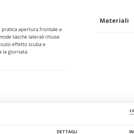
Materiali
pratica apertura frontale a
omode tasche laterali chiuse
ssuto effetto scuba e
a la giornata.
c
DETTAGLI
IN