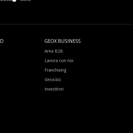
LD
GEOX BUSINESS
Area B2B
Lavora con noi
Franchising
Geox.biz
Investitori