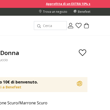
Approfitta di un EXTRA 10% sui prezzi scontati acquista
Trova un negozio
Benefeet
 Donna
uccio
o 10€ di benvenuto.
iti a Benefeet
one Scuro/Marrone Scuro