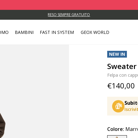
RESO SEMPRE GRATUITO
OMO
BAMBINI
FAST IN SYSTEM
GEOX WORLD
NEW IN
Sweater
Felpa con capp
€140,00
Subit
Iscriv
Colore:
Marr