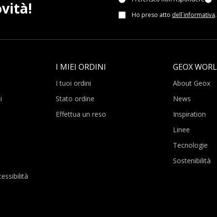
vità!
Ho preso atto
dell`informativa
.
I MIEI ORDINI
GEOX WOR
I tuoi ordini
About Geox
i
Stato ordine
News
Effettua un reso
Inspiration
Linee
Tecnologie
Sostenibilità
essibilità