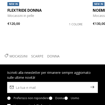
NEW IN
NEW IN
FLEXTRIDE DONNA
NOEM
Mocassini in pelle
Mocassi
€120,00
€130,0
1 COLORE
MOCASSINI
SCARPE
DONNA
Iscriviti alla newsletter per rimanere sempre aggiornato
sulle ultime novità!
Preferisco non rispondere
Donna
Uomo