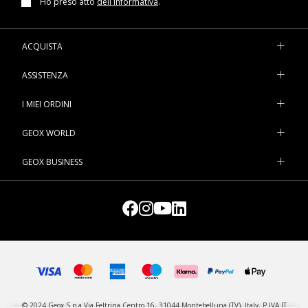
Ho preso atto
dell`informativa
.
ACQUISTA
ASSISTENZA
I MIEI ORDINI
GEOX WORLD
GEOX BUSINESS
© 2024 Geox S.p.a Via Feltrina Centro 16, 31044 Montebelluna (TV), Italy, P.IVA IT