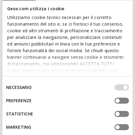
proposto in bordeaux, nuance calda e di tendenza.
Geox.com utilizza i cookie
Confortevole e traspirante, Noemen unisce linee tradizionali
Utilizziamo cookie tecnici necessari per il corretto
e dettagli raffinati.
funzionamento del sito e, se ci fornisci il tuo consenso,
CODICE PRODOTTO:
D680XA00038C7011
cookie ed altri strumenti di profilazione e tracciamento
per analizzare la navigazione, personalizzare contenuti
Caratteristiche
ed annunci pubblicitari in linea con le tue preferenze e
fornire funzionalità dei social media. Se chiudi questo
Calzata facile e veloce
banner continuerai a navigare senza cookie e strumenti
di tracciamento, ma selezionando ACCETTA TUTTI
Altezza tacco: 2 cm / 0,8"
godrai invece di una navigazione personalizzata sulla
Design senza allacciature, per una calzata più rapida
base dei tuoi gusti ed interessi. Selezionando
IMPOSTAZIONI potrai anche scegliere quali cookies ed
Selezione
NECESSARIO
altri strumenti di tracciamento autorizzare. Per maggiori
del
informazioni o per modificare in qualsiasi momento le
consenso
Materiali
PREFERENZE
tue impostazioni, visita la nostra
cookie policy
.
STATISTICHE
Tecnologie
MARKETING