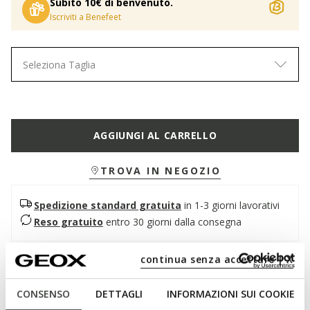
Subito 10€ di benvenuto.
Iscriviti a Benefeet
Seleziona Taglia
AGGIUNGI AL CARRELLO
TROVA IN NEGOZIO
Spedizione standard gratuita
in 1-3 giorni lavorativi
Reso gratuito
entro 30 giorni dalla consegna
continua senza accettare | X
Descrizione
Mocassino donna d'ispirazione college, per outfit
CONSENSO
DETTAGLI
INFORMAZIONI SUI COOKIE
dall'eleganza sobria ma decisa. Realizzato in morbida pelle, è