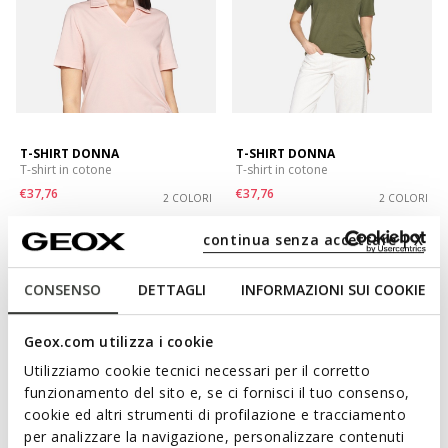
T-SHIRT DONNA
T-SHIRT DONNA
T-shirt in cotone
T-shirt in cotone
€37,76
€37,76
2 COLORI
2 COLORI
Price reduced from
to
Price reduced from
to
€59,00
Prezzo di listino
-36%
€59,00
Prezzo di listino
-36%
continua senza accettare | X
€38,35
Prezzo precedente
-2%
€38,35
Prezzo precedente
-2%
CONSENSO
DETTAGLI
INFORMAZIONI SUI COOKIE
Geox.com utilizza i cookie
Utilizziamo cookie tecnici necessari per il corretto
funzionamento del sito e, se ci fornisci il tuo consenso,
cookie ed altri strumenti di profilazione e tracciamento
per analizzare la navigazione, personalizzare contenuti