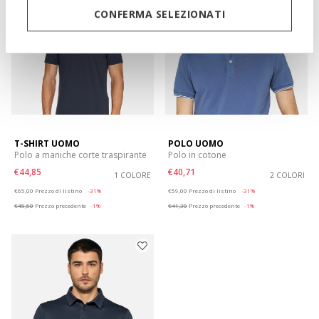
CONFERMA SELEZIONATI
T-SHIRT UOMO
POLO UOMO
Polo a maniche corte traspirante
Polo in cotone
€44,85
€40,71
1 COLORE
2 COLORI
Price reduced from
to
Price reduced from
to
€65,00
Prezzo di listino
-31%
€59,00
Prezzo di listino
-31%
€45,50
Prezzo precedente
-1%
€41,30
Prezzo precedente
-1%