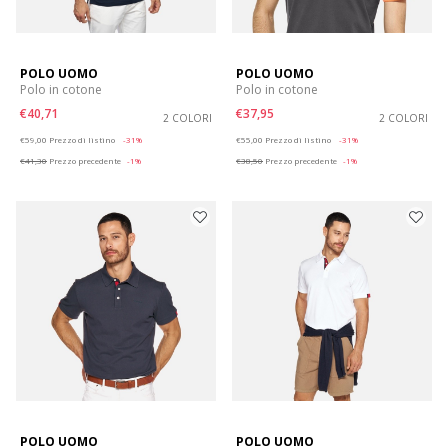
POLO UOMO
POLO UOMO
Polo in cotone
Polo in cotone
€40,71
€37,95
2 COLORI
2 COLORI
Price reduced from
to
Price reduced from
to
€59,00
Prezzo di listino
-31%
€55,00
Prezzo di listino
-31%
€41,30
Prezzo precedente
-1%
€38,50
Prezzo precedente
-1%
POLO UOMO
POLO UOMO