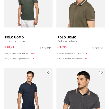
POLO UOMO
POLO UOMO
Polo in cotone
Polo in cotone
€40,71
€37,95
2 COLORI
3 COLORI
Price reduced from
to
Price reduced from
to
€59,00
Prezzo di listino
-31%
€55,00
Prezzo di listino
-31%
€41,30
Prezzo precedente
-1%
€38,50
Prezzo precedente
-1%