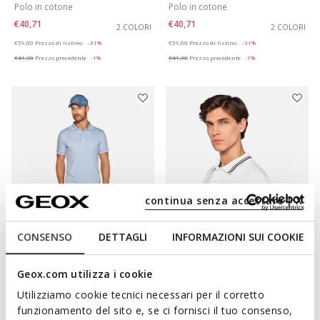
Polo in cotone
Polo in cotone
€40,71
€40,71
2 COLORI
2 COLORI
Price reduced from
to
Price reduced from
to
€59,00
Prezzo di listino
-31%
€59,00
Prezzo di listino
-31%
€41,30
Prezzo precedente
-1%
€41,30
Prezzo precedente
-1%
continua senza accettare | X
CONSENSO
DETTAGLI
INFORMAZIONI SUI COOKIE
POLO UOMO
POLO UOMO
Polo in cotone
Polo in cotone
Geox.com utilizza i cookie
€40,71
€37,95
2 COLORI
3 COLORI
Utilizziamo cookie tecnici necessari per il corretto
Price reduced from
to
Price reduced from
to
€59,00
Prezzo di listino
-31%
€55,00
Prezzo di listino
-31%
funzionamento del sito e, se ci fornisci il tuo consenso,