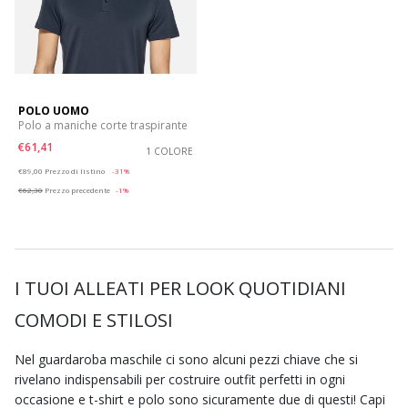
POLO UOMO
Polo a maniche corte traspirante
€61,41
1 COLORE
Price reduced from
to
€89,00
Prezzo di listino
-31%
€62,30
Prezzo precedente
-1%
I TUOI ALLEATI PER LOOK QUOTIDIANI
COMODI E STILOSI
Nel guardaroba maschile ci sono alcuni pezzi chiave che si
rivelano indispensabili per costruire outfit perfetti in ogni
occasione e t-shirt e polo sono sicuramente due di questi! Capi