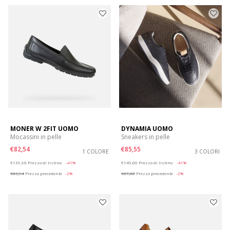
MONER W 2FIT UOMO
DYNAMIA UOMO
Mocassini in pelle
Sneakers in pelle
€82,54
€85,55
1 COLORE
3 COLORI
Price reduced from
to
Price reduced from
to
€139,90
Prezzo di listino
-41%
€145,00
Prezzo di listino
-41%
€83,94
Prezzo precedente
-2%
€87,00
Prezzo precedente
-2%