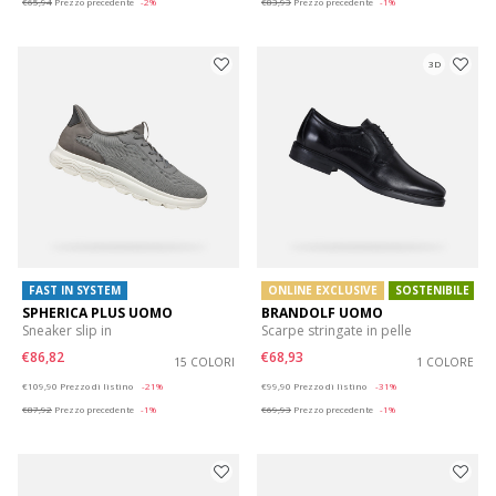
€65,94
Prezzo precedente
-2%
€83,93
Prezzo precedente
-1%
3D
FAST IN SYSTEM
ONLINE EXCLUSIVE
SOSTENIBILE
SPHERICA PLUS UOMO
BRANDOLF UOMO
Sneaker slip in
Scarpe stringate in pelle
€86,82
€68,93
15 COLORI
1 COLORE
Price reduced from
to
Price reduced from
to
€109,90
Prezzo di listino
-21%
€99,90
Prezzo di listino
-31%
€87,92
Prezzo precedente
-1%
€69,93
Prezzo precedente
-1%