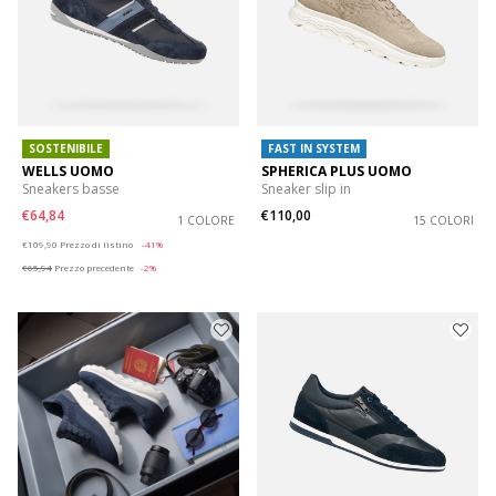
SOSTENIBILE
FAST IN SYSTEM
WELLS UOMO
SPHERICA PLUS UOMO
Sneakers basse
Sneaker slip in
€64,84
€110,00
1 COLORE
15 COLORI
Price reduced from
to
€109,90
Prezzo di listino
-41%
€65,94
Prezzo precedente
-2%