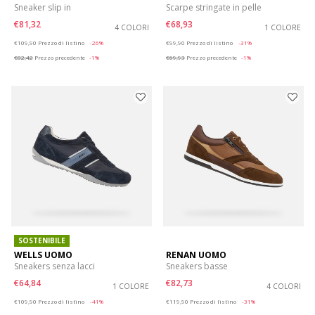
Sneaker slip in
Scarpe stringate in pelle
€81,32
€68,93
4 COLORI
1 COLORE
Price reduced from
to
Price reduced from
to
€109,90
Prezzo di listino
-26%
€99,90
Prezzo di listino
-31%
€82,42
Prezzo precedente
-1%
€69,93
Prezzo precedente
-1%
SOSTENIBILE
WELLS UOMO
RENAN UOMO
Sneakers senza lacci
Sneakers basse
€64,84
€82,73
1 COLORE
4 COLORI
Price reduced from
to
Price reduced from
to
€109,90
Prezzo di listino
-41%
€119,90
Prezzo di listino
-31%