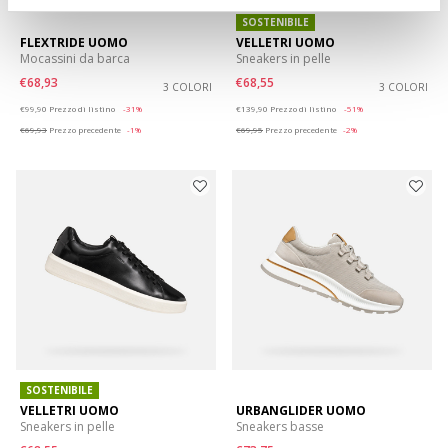
SOSTENIBILE
FLEXTRIDE UOMO
VELLETRI UOMO
Mocassini da barca
Sneakers in pelle
€68,93
€68,55
3 COLORI
3 COLORI
Price reduced from
to
Price reduced from
to
€99,90
Prezzo di listino
-31%
€139,90
Prezzo di listino
-51%
€69,93
Prezzo precedente
-1%
€69,95
Prezzo precedente
-2%
SOSTENIBILE
VELLETRI UOMO
URBANGLIDER UOMO
Sneakers in pelle
Sneakers basse