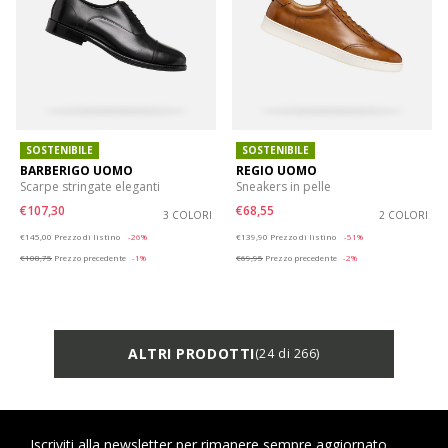
SOSTENIBILE
SOSTENIBILE
BARBERIGO UOMO
REGIO UOMO
Scarpe stringate eleganti
Sneakers in pelle
€107,30
€68,55
3 COLORI
2 COLORI
Price reduced from
to
Price reduced from
to
€145,00
Prezzo di listino
-26%
€139,90
Prezzo di listino
-51%
€108,75
Prezzo precedente
-1%
€69,95
Prezzo precedente
-2%
ALTRI PRODOTTI
(24 di 266)
Iscriviti alla newsletter per rimanere sempre aggiornato