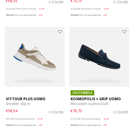
€68,55
€73,75
3 COLORI
3 COLORI
Price reduced from
to
Price reduced from
to
€139,90
Prezzo di listino
-51%
€125,00
Prezzo di listino
-41%
€69,95
Prezzo precedente
-2%
€75,00
Prezzo precedente
-2%
SOSTENIBILE
VITTOUR PLUS UOMO
KOSMOPOLIS + GRIP UOMO
Sneaker slip in
Mocassini scamosciati
€58,94
€76,73
5 COLORI
3 COLORI
Price reduced from
to
Price reduced from
to
€99,90
Prezzo di listino
-41%
€119,90
Prezzo di listino
-36%
€59,94
Prezzo precedente
-2%
€77,93
Prezzo precedente
-2%