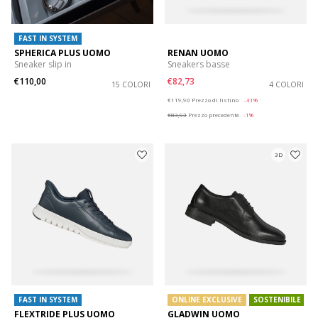
FAST IN SYSTEM
SPHERICA PLUS UOMO
RENAN UOMO
Sneaker slip in
Sneakers basse
€110,00
€82,73
15 COLORI
4 COLORI
Price reduced from
to
€119,90
Prezzo di listino
-31%
€83,93
Prezzo precedente
-1%
3D
FAST IN SYSTEM
ONLINE EXCLUSIVE
SOSTENIBILE
FLEXTRIDE PLUS UOMO
GLADWIN UOMO