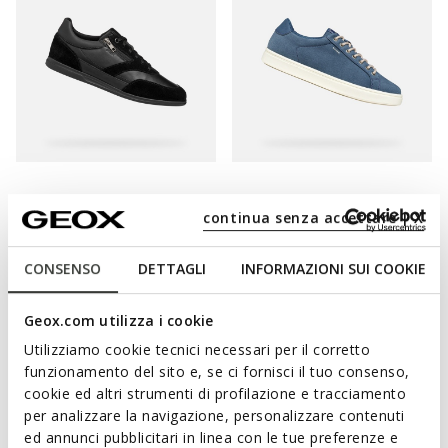
RENAN UOMO
BALTMOORE UOMO
continua senza accettare | X
Sneakers basse
Sneakers basse
€82,73
€63,93
4 COLORI
4 COLORI
Price reduced from
to
Price reduced from
to
CONSENSO
DETTAGLI
INFORMAZIONI SUI COOKIE
€119,90
Prezzo di listino
-31%
€99,90
Prezzo di listino
-36%
€83,93
Prezzo precedente
-1%
€64,93
Prezzo precedente
-2%
Geox.com utilizza i cookie
Utilizziamo cookie tecnici necessari per il corretto
3D
funzionamento del sito e, se ci fornisci il tuo consenso,
cookie ed altri strumenti di profilazione e tracciamento
per analizzare la navigazione, personalizzare contenuti
ed annunci pubblicitari in linea con le tue preferenze e