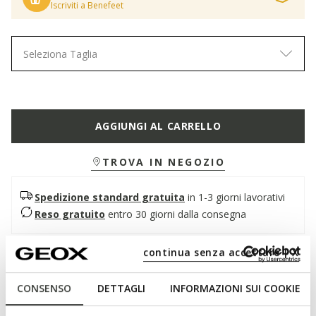
Iscriviti a Benefeet
Seleziona Taglia
AGGIUNGI AL CARRELLO
TROVA IN NEGOZIO
Spedizione standard gratuita
in 1-3 giorni lavorativi
Reso gratuito
entro 30 giorni dalla consegna
continua senza accettare | X
Descrizione
Scarpa uomo super ammortizzata e traspirante, autentico
CONSENSO
DETTAGLI
INFORMAZIONI SUI COOKIE
mix di eleganza e comfort senza compromessi. In questa
classica variante nera, presenta una tomaia in morbida pelle