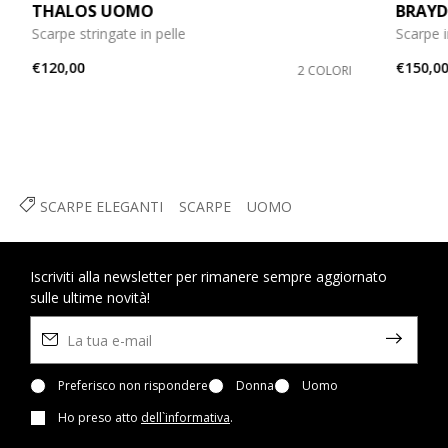
THALOS UOMO
BRAYD
Scarpe stringate in pelle
Scarpe 
€120,00
€150,0
2 COLORI
SCARPE ELEGANTI
SCARPE
UOMO
Iscriviti alla newsletter per rimanere sempre aggiornato
sulle ultime novità!
Preferisco non rispondere
Donna
Uomo
Ho preso atto
dell`informativa
.