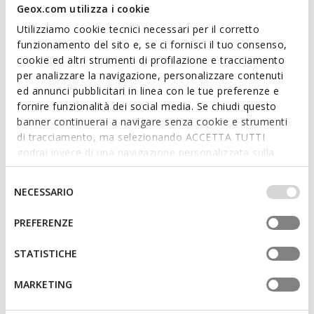
Geox.com utilizza i cookie
liscia dal design contemporaneo. Walk Pleasure B è adatta
Utilizziamo cookie tecnici necessari per il corretto
sia per le occasioni speciali che per i business look.
funzionamento del sito e, se ci fornisci il tuo consenso,
CODICE PRODOTTO:
U657KA00043C9999
cookie ed altri strumenti di profilazione e tracciamento
per analizzare la navigazione, personalizzare contenuti
Caratteristiche
ed annunci pubblicitari in linea con le tue preferenze e
fornire funzionalità dei social media. Se chiudi questo
Ammortizzazione potenziata, grazie allo Zero Shock
banner continuerai a navigare senza cookie e strumenti
System
di tracciamento, ma selezionando ACCETTA TUTTI
godrai invece di una navigazione personalizzata sulla
Chiusura con lacci
base dei tuoi gusti ed interessi. Selezionando
IMPOSTAZIONI potrai anche scegliere quali cookies ed
Selezione
NECESSARIO
altri strumenti di tracciamento autorizzare. Per maggiori
del
Materiali
informazioni o per modificare in qualsiasi momento le
consenso
PREFERENZE
tue impostazioni, visita la nostra
cookie policy
.
Tecnologie
STATISTICHE
MARKETING