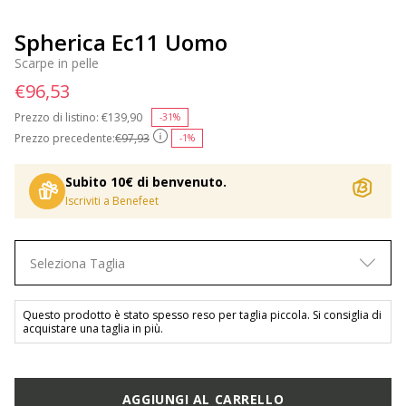
Spherica Ec11 Uomo
Scarpe in pelle
€96,53
Prezzo di listino:
Price reduced from
€139,90
to
-31%
Prezzo precedente:
€97,93
-1%
Subito 10€ di benvenuto.
Iscriviti a Benefeet
Seleziona Taglia
Questo prodotto è stato spesso reso per taglia piccola. Si consiglia di
acquistare una taglia in più.
AGGIUNGI AL CARRELLO