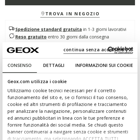
TROVA IN NEGOZIO
Spedizione standard gratuita
in 1-3 giorni lavorativi
Reso gratuito
entro 30 giorni dalla consegna
continua senza accettare | X
Descrizione
CONSENSO
DETTAGLI
INFORMAZIONI SUI COOKIE
Scarpa formale uomo che assicura traspirabilità, comfort e
un eccellente livello di ammortizzazione. Realizzata in pelle
liscia, è qui proposta in una rigorosa ed elegante variante
Geox.com utilizza i cookie
nera, ideale per i business look e gli appuntamenti importanti.
Utilizziamo cookie tecnici necessari per il corretto
Spherica™ EC11 garantisce benessere e stile impeccabile da
funzionamento del sito e, se ci fornisci il tuo consenso,
mattina a sera, rendendo più leggeri gli spostamenti cittadini
cookie ed altri strumenti di profilazione e tracciamento
quotidiani.
per analizzare la navigazione, personalizzare contenuti
Leggi di più
CODICE PRODOTTO:
U35EFA00043C9999
ed annunci pubblicitari in linea con le tue preferenze e
fornire funzionalità dei social media. Se chiudi questo
Caratteristiche
banner continuerai a navigare senza cookie e strumenti
di tracciamento, ma selezionando ACCETTA TUTTI