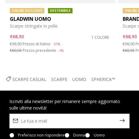
ONLINE EXCLUSIVE
SOSTENIBILE
ONLINE 
GLADWIN UOMO
BRAN
Scarpe stringate in pelle
Scarpe s
€68,93
€68,93
1 COLORE
Price reduced from
to
Price re
t
€99,90
Prezzo di listino
€99,90
Pr
-31%
€69,93
Prezzo precedente
€69,93
Pr
-1%
SCARPE CASUAL
SCARPE
UOMO
SPHERICA™
Iscriviti alla newsletter per rimanere sempre aggiornato
sulle ultime novità!
Preferisco non rispondere
Donna
Uomo