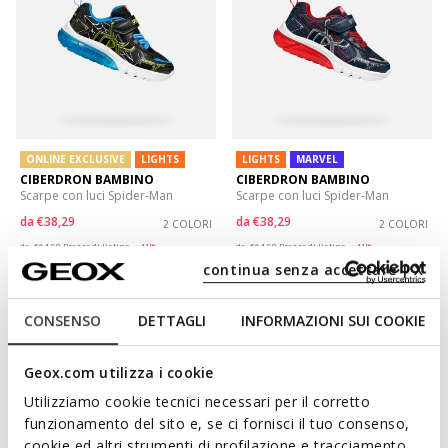
ONLINE EXCLUSIVE
LIGHTS
LIGHTS
MARVEL
CIBERDRON BAMBINO
CIBERDRON BAMBINO
Scarpe con luci Spider-Man
Scarpe con luci Spider-Man
da
€38,29
da
€38,29
2 COLORI
2 COLORI
Price reduced from
to
Price reduced from
to
da
€64,90
Prezzo di listino
-41%
da
€64,90
Prezzo di listino
-41%
continua senza accettare | X
da
€38,94
Prezzo precedente
-2%
da
€38,94
Prezzo precedente
-2%
CONSENSO
DETTAGLI
INFORMAZIONI SUI COOKIE
Geox.com utilizza i cookie
Utilizziamo cookie tecnici necessari per il corretto
funzionamento del sito e, se ci fornisci il tuo consenso,
cookie ed altri strumenti di profilazione e tracciamento