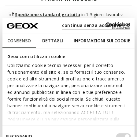
Spedizione standard gratuita
in 1-3 giorni lavorativi
Reso gratuito
entro 30 giorni dalla consegna
continua senza accettare | X
Descrizione
CONSENSO
DETTAGLI
INFORMAZIONI SUI COOKIE
Sneaker low-cut uomo che assicura elevata
Geox.com utilizza i cookie
ammortizzazione, dal design pulito e dallo stile cittadino. Qui
Utilizziamo cookie tecnici necessari per il corretto
declinata in un'iconica variante bianca, è realizzata in nappa e
funzionamento del sito e, se ci fornisci il tuo consenso,
dotata di suola e lacci in tinta, per un accattivante look
cookie ed altri strumenti di profilazione e tracciamento
monocromatico. Confortevole e traspirante, Spherica™
per analizzare la navigazione, personalizzare contenuti
ECUB-1 è adatta sia per completare gli abbinamenti casual
ed annunci pubblicitari in linea con le tue preferenze e
che per rivisitare gli outfit semi-formali.
Leggi di più
fornire funzionalità dei social media. Se chiudi questo
CODICE PRODOTTO:
U45GPC00085C1000
banner continuerai a navigare senza cookie e strumenti
di tracciamento, ma selezionando ACCETTA TUTTI
Caratteristiche
godrai invece di una navigazione personalizzata sulla
Ammortizzazione potenziata, grazie allo Zero Shock
base dei tuoi gusti ed interessi. Selezionando
System
IMPOSTAZIONI potrai anche scegliere quali cookies ed
Selezione
NECESSARIO