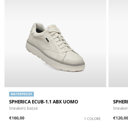
WATERPROOF
SPHERICA ECUB-1.1 ABX UOMO
SPHER
Sneakers basse
Sneakers
€160,00
€120,0
1 COLORE