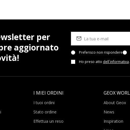
newsletter per
pre aggiornato
Preferisco non rispondere
vità!
Ho preso atto
dell`informativa
.
I MIEI ORDINI
GEOX WOR
I tuoi ordini
About Geox
i
Stato ordine
News
Effettua un reso
Inspiration