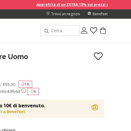
Approfitta di un EXTRA 10% sui prezzi scontati acquistando 2 
Trova un negozio
Benefeet
re Uomo
e
o:
Price reduced from
€99,90
to
-21%
nte:
€79,92
-1%
o 10€ di benvenuto.
iti a Benefeet
 chiaro