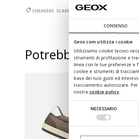
SNEAKERS
SCARPE
UOMO
CONSENSO
Geox.com utilizza i cookie
Potrebbe piacerti a
Utilizziamo cookie tecnici nece
strumenti di profilazione e tr
linea con le tue preferenze e 
cookie e strumenti di traccia
base dei tuoi gusti ed interes
tracciamento autorizzare. Per 
nostra
cookie policy
.
Selezione
NECESSARIO
del
consenso