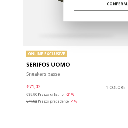
CONFERMA
ONLINE EXCLUSIVE
SERIFOS UOMO
Sneakers basse
€71,02
OLORI
1 COLORE
Price reduced from
to
€89,90
Prezzo di listino
-21%
€71,92
Prezzo precedente
-1%