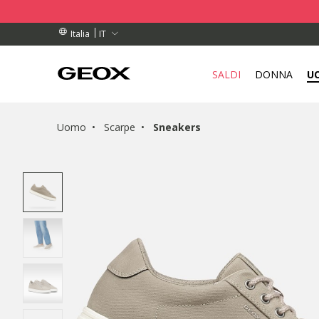
DINI SUPERIORI A 99,00 €
DINI SUPERIORI A 99,00 €
DI RITIRO VICINO A TE.
IT
Italia
SALDI
DONNA
U
Uomo
Scarpe
Sneakers