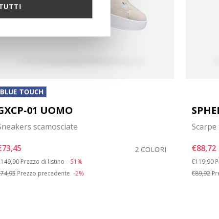
TUTTI
BLUE TOUCH
GXCP-01 UOMO
SPHE
Sneakers scamosciate
Scarpe 
€73,45
€88,72
2 COLORI
rice reduced from
to
Price red
t
149,90
Prezzo di listino
-51%
€119,90
P
74,95
Prezzo precedente
-2%
€89,92
Pr