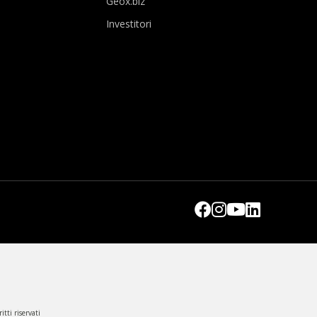
Geox.biz
Investitori
tti riservati