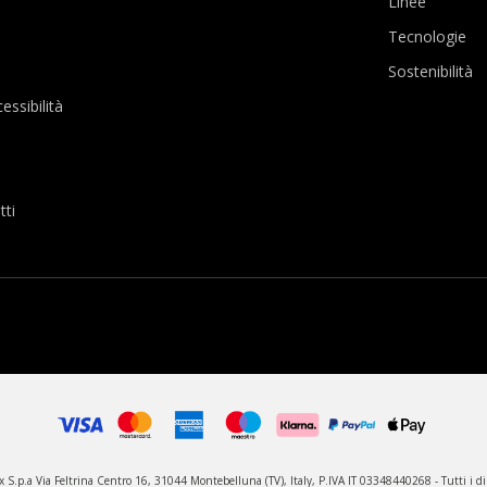
Linee
Tecnologie
Sostenibilità
essibilità
tti
S.p.a Via Feltrina Centro 16, 31044 Montebelluna (TV), Italy, P.IVA IT 03348440268 - Tutti i diri