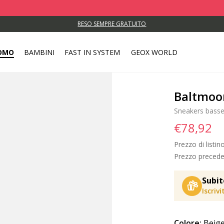
RESO SEMPRE GRATUITO
OMO
BAMBINI
FAST IN SYSTEM
GEOX WORLD
Baltmoo
Sneakers bass
€78,92
Prezzo di listin
Prezzo precede
Subit
Iscriv
Colore:
Beige