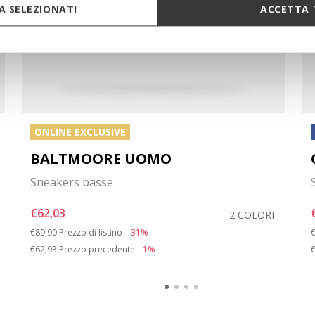
 SELEZIONATI
ACCETTA 
ONLINE EXCLUSIVE
BALTMOORE UOMO
Sneakers basse
€62,03
2 COLORI
Price reduced from
to
P
€89,90
Prezzo di listino
-31%
€
€62,93
Prezzo precedente
-1%
€