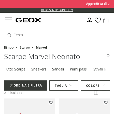
Approfitta di un E
RESO SEMPRE GRATUITO
Bimbo
Scarpe
Marvel
Scarpe Marvel Neonato
Tutto Scarpe
Sneakers
Sandali
Primi passi
Stivali e stiva
ORDINA E FILTRA
TAGLIA
COLORE
2 Risultati