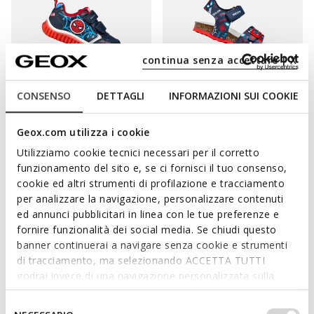
continua senza accettare | X
CONSENSO
DETTAGLI
INFORMAZIONI SUI COOKIE
LIGHTS
MARVEL
MARVEL
LIGHTYLOO BIMBO
SANDAL CHALKI BIMBO
Geox.com utilizza i cookie
Scarpe con luci Spider-Man
Sandali Spider-Man
Utilizziamo cookie tecnici necessari per il corretto
€35,34
da
€30,98
1 COLORE
1 COLORE
funzionamento del sito e, se ci fornisci il tuo consenso,
Price reduced from
to
Price reduced from
to
€59,90
Prezzo di listino
-41%
da
€44,90
Prezzo di listino
-31%
cookie ed altri strumenti di profilazione e tracciamento
€35,94
Prezzo precedente
-2%
da
€31,43
Prezzo precedente
-1%
per analizzare la navigazione, personalizzare contenuti
ed annunci pubblicitari in linea con le tue preferenze e
fornire funzionalità dei social media. Se chiudi questo
banner continuerai a navigare senza cookie e strumenti
COLORE E DIVERTIMENTO ASSICURATO CON
di tracciamento, ma selezionando ACCETTA TUTTI
godrai invece di una navigazione personalizzata sulla
LE SCARPINE MARVEL
base dei tuoi gusti ed interessi. Selezionando
IMPOSTAZIONI potrai anche scegliere quali cookies ed
Selezione