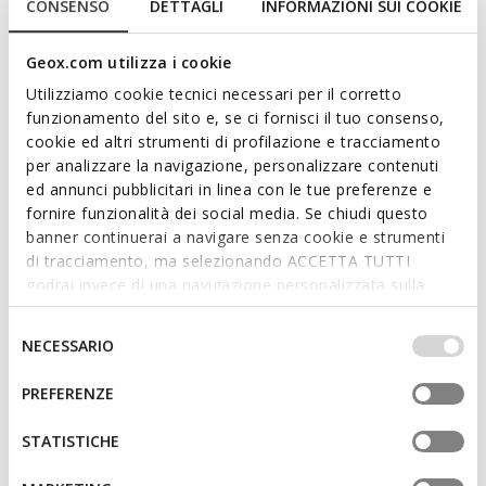
Stivaletto donna con tacco basso dal design femminile e
CONSENSO
DETTAGLI
INFORMAZIONI SUI COOKIE
contemporaneo. Qui proposto in un'elegante tonalità cognac,
è realizzato in morbido scamosciato, con dettaglio di
Geox.com utilizza i cookie
borchiette piatte decorative. Traspirante e leggero, Eliebeth
Utilizziamo cookie tecnici necessari per il corretto
completa con disinvoltura gli outfit casual-chic senza
funzionamento del sito e, se ci fornisci il tuo consenso,
rinunciare al comfort.
cookie ed altri strumenti di profilazione e tracciamento
CODICE PRODOTTO:
D65BJA00022C6001
Leggi di più
per analizzare la navigazione, personalizzare contenuti
ed annunci pubblicitari in linea con le tue preferenze e
fornire funzionalità dei social media. Se chiudi questo
Caratteristiche
banner continuerai a navigare senza cookie e strumenti
Calzata facile e veloce
di tracciamento, ma selezionando ACCETTA TUTTI
godrai invece di una navigazione personalizzata sulla
Altezza tacco: 2,5 cm / 1"
base dei tuoi gusti ed interessi. Selezionando
IMPOSTAZIONI potrai anche scegliere quali cookies ed
Selezione
Design senza allacciature, per una calzata più rapida
NECESSARIO
altri strumenti di tracciamento autorizzare. Per maggiori
del
informazioni o per modificare in qualsiasi momento le
consenso
PREFERENZE
tue impostazioni, visita la nostra
cookie policy
.
Materiali
STATISTICHE
Tecnologie