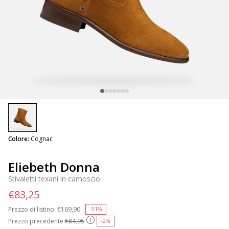
selected
Colore:
Cognac
Eliebeth Donna
Stivaletti texani in camoscio
€83,25
Prezzo di listino:
Price reduced from
€169,90
to
-51%
Prezzo precedente:
€84,95
-2%