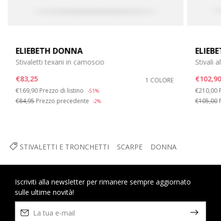
ELIEBETH DONNA
ELIEB
Stivaletti texani in camoscio
Stivali 
€83,25
€102,9
1 COLORE
Price reduced from
to
Price re
€169,90
Prezzo di listino
€210,00
-51%
€84,95
Prezzo precedente
€105,00
P
-2%
STIVALETTI E TRONCHETTI
SCARPE
DONNA
Iscriviti alla newsletter per rimanere sempre aggiornato
sulle ultime novità!