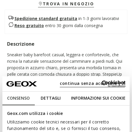
TROVA IN NEGOZIO
Spedizione standard gratuita
in 1-3 giorni lavorativi
Reso gratuito
entro 30 giorni dalla consegna
Descrizione
Sneaker baby barefoot casual, leggera e confortevole, che
ricrea la naturale sensazione del camminare a piedi nudi. Qui
proposta in azzurro chiaro, presenta una morbida tomaia in
pelle cerata con comoda chiusura a doppio strap. SteppieUp
garantisce benessere e protezione del piedino, grazie alla
continua senza accettare | X
particolare suola sottile ed extra flessibile e ai rinforzi in
punta.
Leggi di più
CONSENSO
DETTAGLI
INFORMAZIONI SUI COOKIE
CODICE PRODOTTO:
B465WA000CLC4017
Geox.com utilizza i cookie
Caratteristiche
Utilizziamo cookie tecnici necessari per il corretto
funzionamento del sito e, se ci fornisci il tuo consenso,
Acquistando questo prodotto sostieni le