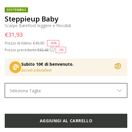
SOSTENIBILE
Steppieup Baby
Scarpe Barefoot leggere e flessibili
€31,93
Prezzo di listino:
Price reduced from
€49,90
to
-36%
Prezzo precedente:
€32,43
-2%
Subito 10€ di benvenuto.
Iscriviti a Benefeet
Seleziona Taglia
AGGIUNGI AL CARRELLO