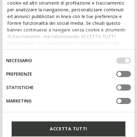
cookie ed altri strumenti di profilazione e tracciamento
concerie certificate Leather Working Group
per analizzare la navigazione, personalizzare contenuti
ed annunci pubblicitari in linea con le tue preferenze e
fornire funzionalità dei social media. Se chiudi questo
Scarpa sviluppata in collaborazione con l'Associazione
banner continuerai a navigare senza cookie e strumenti
Italiana Podologi
di tracciamento, ma selezionando ACCETTA TUTTI
Calzata facile e veloce
godrai invece di una navigazione personalizzata sulla
base dei tuoi gusti ed interessi. Selezionando
Rinforzo sulla punta
IMPOSTAZIONI potrai anche scegliere quali cookies ed
Selezione
NECESSARIO
altri strumenti di tracciamento autorizzare. Per maggiori
del
Chiusura con strap; Sottopiede rivestito in pelle atossica
informazioni o per modificare in qualsiasi momento le
chrome-free
consenso
PREFERENZE
tue impostazioni, visita la nostra
cookie policy
.
STATISTICHE
Materiali
MARKETING
Tecnologie
ACCETTA TUTTI