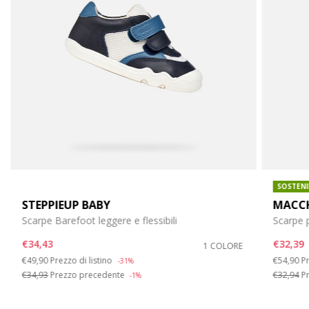
SOSTENI
STEPPIEUP BABY
MACCH
Scarpe Barefoot leggere e flessibili
Scarpe 
€34,43
€32,39
1 COLORE
Price reduced from
to
Price re
t
€49,90
Prezzo di listino
€54,90
Pr
-31%
€34,93
Prezzo precedente
€32,94
Pr
-1%