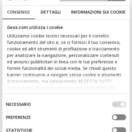
Descrizione
CONSENSO
DETTAGLI
INFORMAZIONI SUI COOKIE
Sandalo uomo confortevole e traspirante dal design grintoso
e moderno, ispirato al mondo outdoor. La sua particolare
Geox.com utilizza i cookie
tomaia, curata in ogni dettaglio, è realizzata in materiale
effetto pelle cerata ed è qui presentata in classica versione
Utilizziamo cookie tecnici necessari per il corretto
marrone scuro. Strada è perfetto sia per esplorare la città che
funzionamento del sito e, se ci fornisci il tuo consenso,
per le escursioni fuori porta del weekend, e garantisce il
cookie ed altri strumenti di profilazione e tracciamento
benessere del piede da mattina a sera.
per analizzare la navigazione, personalizzare contenuti
Leggi di più
CODICE PRODOTTO:
U4524C000MEC6006
ed annunci pubblicitari in linea con le tue preferenze e
fornire funzionalità dei social media. Se chiudi questo
Caratteristiche
banner continuerai a navigare senza cookie e strumenti
di tracciamento, ma selezionando ACCETTA TUTTI
Ammortizzazione ottimale che offre protezione e
godrai invece di una navigazione personalizzata sulla
assorbimento di impatti e sollecitazioni
base dei tuoi gusti ed interessi. Selezionando
IMPOSTAZIONI potrai anche scegliere quali cookies ed
Selezione
Calzata facile e veloce
NECESSARIO
altri strumenti di tracciamento autorizzare. Per maggiori
del
Chiusura con strap singolo e laccio elastico
informazioni o per modificare in qualsiasi momento le
consenso
PREFERENZE
tue impostazioni, visita la nostra
cookie policy
.
STATISTICHE