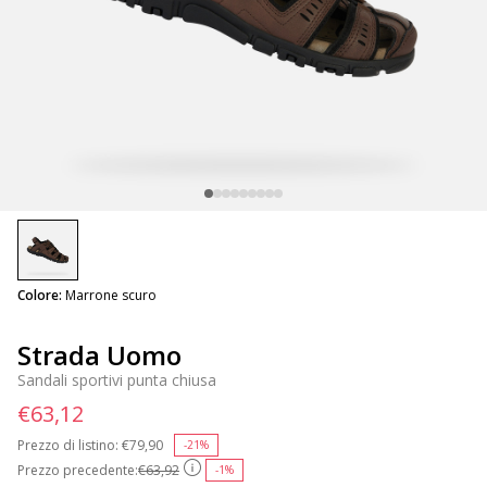
selected
Colore:
Marrone scuro
Strada Uomo
Sandali sportivi punta chiusa
€63,12
Prezzo di listino:
Price reduced from
€79,90
to
-21%
Prezzo precedente:
€63,92
-1%