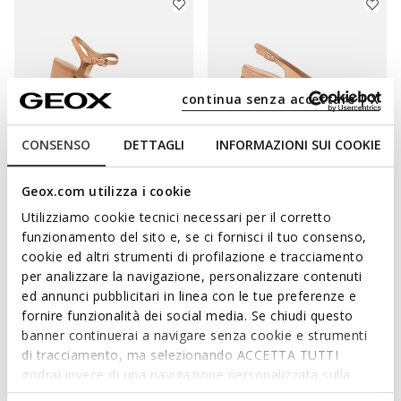
continua senza accettare | X
CONSENSO
DETTAGLI
INFORMAZIONI SUI COOKIE
SOSTENIBILE
SOSTENIBILE
Geox.com utilizza i cookie
NEW ERAKLIA 50 DONNA
NEW ERAKLIA 15 DONNA
Utilizziamo cookie tecnici necessari per il corretto
Sandali tacco medio
Slingback tacco basso
funzionamento del sito e, se ci fornisci il tuo consenso,
€83,13
€82,73
1 COLORE
1 COLORE
cookie ed altri strumenti di profilazione e tracciamento
Price reduced from
to
Price reduced from
to
€129,90
Prezzo di listino
-36%
€119,90
Prezzo di listino
-31%
per analizzare la navigazione, personalizzare contenuti
€84,43
Prezzo precedente
-2%
€83,93
Prezzo precedente
-1%
ed annunci pubblicitari in linea con le tue preferenze e
fornire funzionalità dei social media. Se chiudi questo
banner continuerai a navigare senza cookie e strumenti
di tracciamento, ma selezionando ACCETTA TUTTI
godrai invece di una navigazione personalizzata sulla
ESALTA IL TUO STILE CON LE NOSTRE
base dei tuoi gusti ed interessi. Selezionando