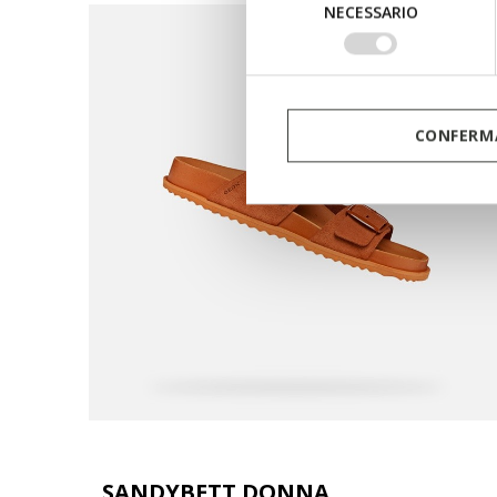
NECESSARIO
del
consenso
CONFERMA
SANDYBETT DONNA