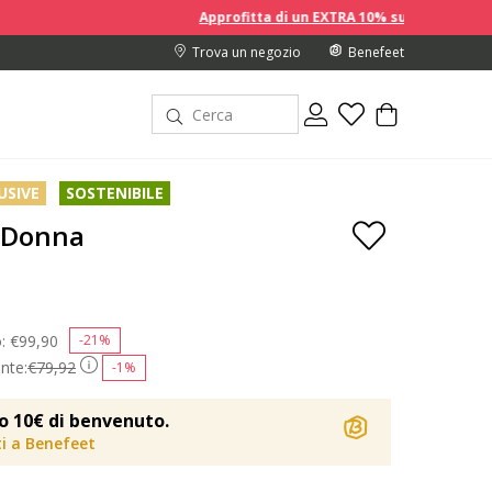
Approfitta di un EXTRA 10% sui prezzi scontati acqui
Trova un negozio
Benefeet
USIVE
SOSTENIBILE
 Donna
o:
Price reduced from
€99,90
to
-21%
nte:
€79,92
-1%
o 10€ di benvenuto.
iti a Benefeet