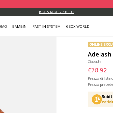
RESO SEMPRE GRATUITO
OMO
BAMBINI
FAST IN SYSTEM
GEOX WORLD
ONLINE EXCL
Adelash
Ciabatte
€78,92
Prezzo di listin
Prezzo precede
Subit
Iscriv