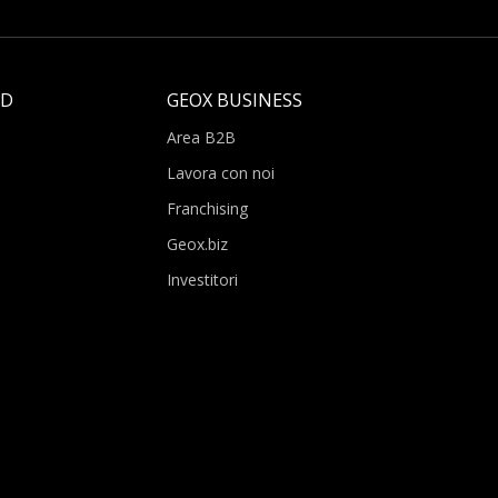
LD
GEOX BUSINESS
Area B2B
Lavora con noi
Franchising
Geox.biz
Investitori