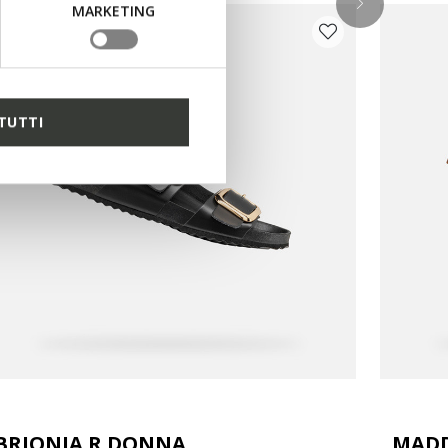
MARKETING
TUTTI
BRIONIA R DONNA
MADD