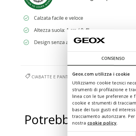
Calzata facile e veloce
Altezza suola: 1 cm / 0,4"
Design senza allacciature, per una calzata pi
CONSENSO
Geox.com utilizza i cookie
CIABATTE E PANTOFOLE
SCARPE
DONNA
Utilizziamo cookie tecnici nece
strumenti di profilazione e tr
linea con le tue preferenze e 
cookie e strumenti di traccia
base dei tuoi gusti ed interes
Potrebbe piacerti a
tracciamento autorizzare. Per 
nostra
cookie policy
.
Selezione