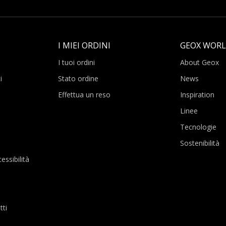
I MIEI ORDINI
GEOX WOR
I tuoi ordini
About Geox
i
Stato ordine
News
Effettua un reso
Inspiration
Linee
Tecnologie
Sostenibilità
essibilità
tti