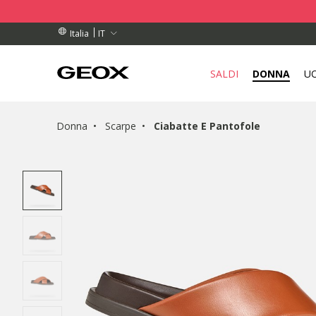
DINI SUPERIORI A 99,00 €
DINI SUPERIORI A 99,00 €
DI RITIRO VICINO A TE.
IT
Italia
SALDI
DONNA
U
Donna
Scarpe
Ciabatte E Pantofole