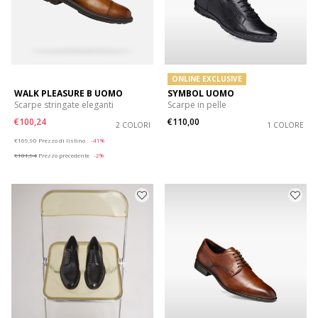
ONLINE EXCLUSIVE
WALK PLEASURE B UOMO
SYMBOL UOMO
Scarpe stringate eleganti
Scarpe in pelle
€100,24
€110,00
2 COLORI
1 COLORE
Price reduced from
to
€169,90
Prezzo di listino
-41%
€101,94
Prezzo precedente
-2%