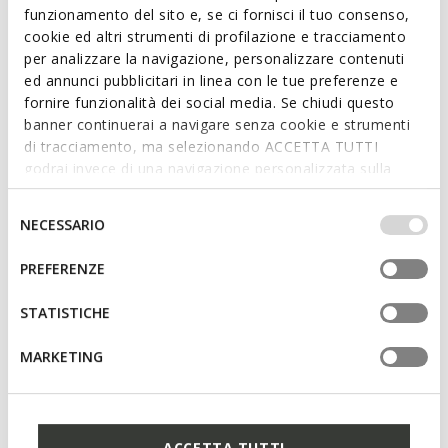
€101,50
Prezzo precedente
-1%
€129,93
Prezzo precedente
-2%
funzionamento del sito e, se ci fornisci il tuo consenso,
cookie ed altri strumenti di profilazione e tracciamento
per analizzare la navigazione, personalizzare contenuti
ed annunci pubblicitari in linea con le tue preferenze e
fornire funzionalità dei social media. Se chiudi questo
banner continuerai a navigare senza cookie e strumenti
di tracciamento, ma selezionando ACCETTA TUTTI
godrai invece di una navigazione personalizzata sulla
base dei tuoi gusti ed interessi. Selezionando
IMPOSTAZIONI potrai anche scegliere quali cookies ed
Selezione
NECESSARIO
altri strumenti di tracciamento autorizzare. Per maggiori
del
informazioni o per modificare in qualsiasi momento le
consenso
PREFERENZE
SOSTENIBILE
tue impostazioni, visita la nostra
cookie policy
.
MEDOS UOMO
RECANATI UOMO
Mocassini in pelle eleganti
Mocassini in pelle
STATISTICHE
€127,93
€130,00
2 COLORI
2 COLORI
Price reduced from
to
MARKETING
€199,90
Prezzo di listino
-36%
€129,93
Prezzo precedente
-2%
ACCETTA TUTTI