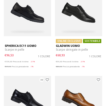
ONLINE EXCLUSIVE
SOSTENIBILE
SPHERICA EC11 UOMO
GLADWIN UOMO
Scarpe in pelle
Scarpe stringate in pelle
€96,53
€68,93
1 COLORE
1 COLORE
Price reduced from
to
Price reduced from
to
€139,90
Prezzo di listino
-31%
€99,90
Prezzo di listino
-31%
€97,93
Prezzo precedente
-1%
€69,93
Prezzo precedente
-1%
3D