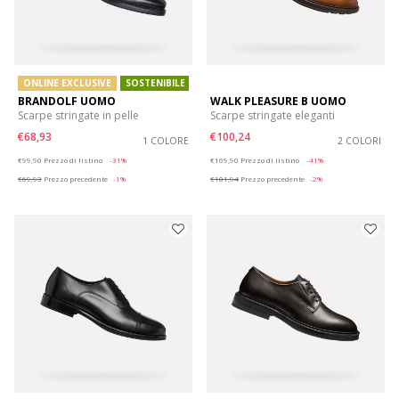
ONLINE EXCLUSIVE
SOSTENIBILE
BRANDOLF UOMO
WALK PLEASURE B UOMO
Scarpe stringate in pelle
Scarpe stringate eleganti
€68,93
€100,24
1 COLORE
2 COLORI
Price reduced from
to
Price reduced from
to
€99,90
Prezzo di listino
-31%
€169,90
Prezzo di listino
-41%
€69,93
Prezzo precedente
-1%
€101,94
Prezzo precedente
-2%