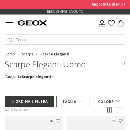
Approfitta di un EXTRA 10%
RESO SEMPRE GRATUITO
Uomo
Scarpe
Scarpe Eleganti
Scarpe Eleganti Uomo
Categoria:
Scarpe eleganti
ORDINA E FILTRA
TAGLIA
COLORE
40 Risultati
3D
3D