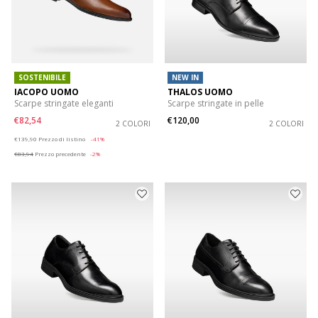
SOSTENIBILE
NEW IN
IACOPO UOMO
THALOS UOMO
Scarpe stringate eleganti
Scarpe stringate in pelle
€82,54
€120,00
2 COLORI
2 COLORI
Price reduced from
to
€139,90
Prezzo di listino
-41%
€83,94
Prezzo precedente
-2%