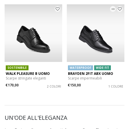
3D
SOSTENIBILE
WATERPROOF
WIDE FIT
WALK PLEASURE B UOMO
BRAYDEN 2FIT ABX UOMO
Scarpe stringate eleganti
Scarpe impermeabili
€170,00
€150,00
2 COLORI
1 COLORE
UN'ODE ALL'ELEGANZA