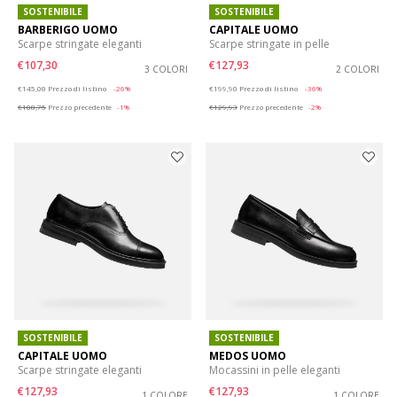
SOSTENIBILE
SOSTENIBILE
BARBERIGO UOMO
CAPITALE UOMO
Scarpe stringate eleganti
Scarpe stringate in pelle
€107,30
€127,93
3 COLORI
2 COLORI
Price reduced from
to
Price reduced from
to
€145,00
Prezzo di listino
-26%
€199,90
Prezzo di listino
-36%
€108,75
Prezzo precedente
-1%
€129,93
Prezzo precedente
-2%
SOSTENIBILE
SOSTENIBILE
CAPITALE UOMO
MEDOS UOMO
Scarpe stringate eleganti
Mocassini in pelle eleganti
€127,93
€127,93
1 COLORE
1 COLORE