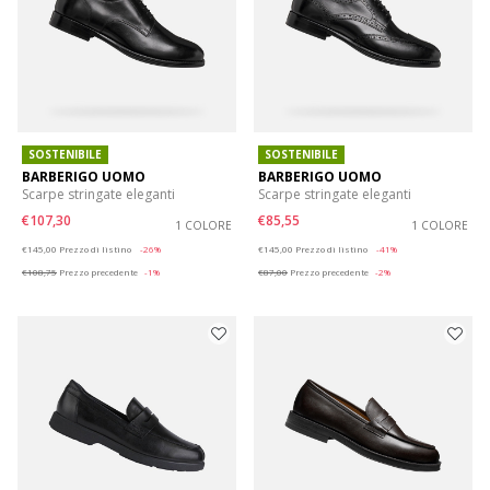
SOSTENIBILE
SOSTENIBILE
BARBERIGO UOMO
BARBERIGO UOMO
Scarpe stringate eleganti
Scarpe stringate eleganti
€107,30
€85,55
1 COLORE
1 COLORE
Price reduced from
to
Price reduced from
to
€145,00
Prezzo di listino
-26%
€145,00
Prezzo di listino
-41%
€108,75
Prezzo precedente
-1%
€87,00
Prezzo precedente
-2%