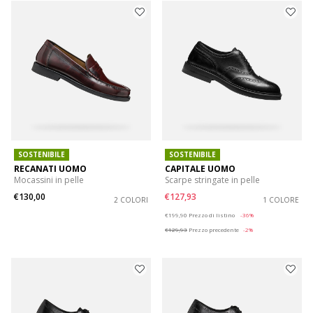
SOSTENIBILE
SOSTENIBILE
RECANATI UOMO
CAPITALE UOMO
Mocassini in pelle
Scarpe stringate in pelle
€130,00
€127,93
2 COLORI
1 COLORE
Price reduced from
to
€199,90
Prezzo di listino
-36%
€129,93
Prezzo precedente
-2%