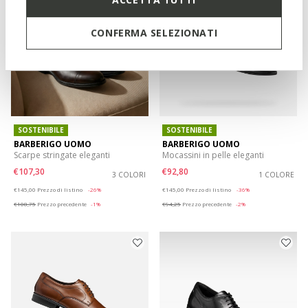
CONFERMA SELEZIONATI
SOSTENIBILE
SOSTENIBILE
BARBERIGO UOMO
BARBERIGO UOMO
Scarpe stringate eleganti
Mocassini in pelle eleganti
€107,30
€92,80
3 COLORI
1 COLORE
Price reduced from
to
Price reduced from
to
€145,00
Prezzo di listino
-26%
€145,00
Prezzo di listino
-36%
€108,75
Prezzo precedente
-1%
€94,25
Prezzo precedente
-2%