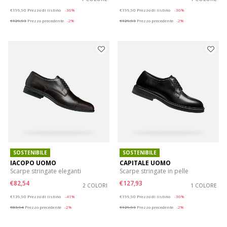
Price reduced from
to
Price reduced from
to
€199,90
Prezzo di listino
-36%
€199,90
Prezzo di listino
-36%
€129,93
Prezzo precedente
-2%
€129,93
Prezzo precedente
-2%
SOSTENIBILE
SOSTENIBILE
IACOPO UOMO
CAPITALE UOMO
Scarpe stringate eleganti
Scarpe stringate in pelle
€82,54
€127,93
2 COLORI
1 COLORE
Price reduced from
to
Price reduced from
to
€139,90
Prezzo di listino
-41%
€199,90
Prezzo di listino
-36%
€83,94
Prezzo precedente
-2%
€129,93
Prezzo precedente
-2%