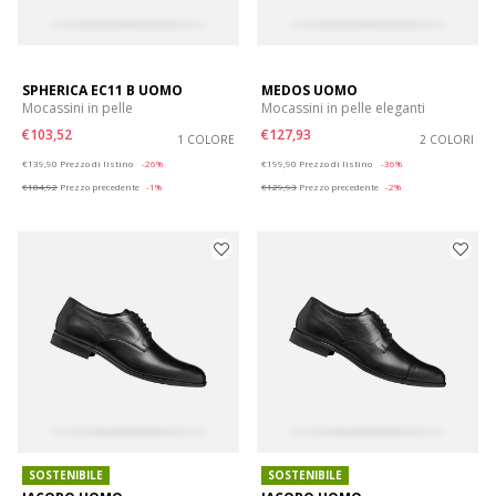
SPHERICA EC11 B UOMO
MEDOS UOMO
Mocassini in pelle
Mocassini in pelle eleganti
€103,52
€127,93
1 COLORE
2 COLORI
Price reduced from
to
Price reduced from
to
€139,90
Prezzo di listino
-26%
€199,90
Prezzo di listino
-36%
€104,92
Prezzo precedente
-1%
€129,93
Prezzo precedente
-2%
SOSTENIBILE
SOSTENIBILE